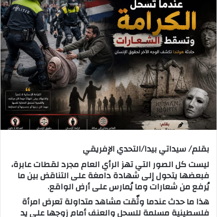
س
ل
ب
ر
ي
د
ا
إ
ل
ك
ت
ر
بقلم/ سيداتي بيدا/التحدي الإفريقي
و
ن
ليست كل الصور التي تهز الرأي العام مجرد لقطات عابرة،
ي
فبعضها يتحول إلى شهادة دامغة على التناقض بين ما
ا
يُرفع من شعارات وما يُمارس على أرض الواقع.
هذا ما حدث عندما وثّقت مشاهد متداولة تعرض امرأة
فلسطينية مسلمة للسحل والعنف أمام زوجها على يد