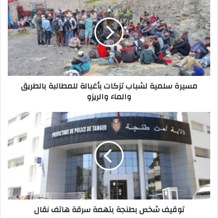
ك
ا
ل
إ
ل
ك
ت
ر
مسيرة سلمية لشباب تزكات بأغبالة للمطالبة بالطريق
و
والماء والريزو
ن
ي
توقيف شخص بطنجة بتهمة سرقة هاتف نقال