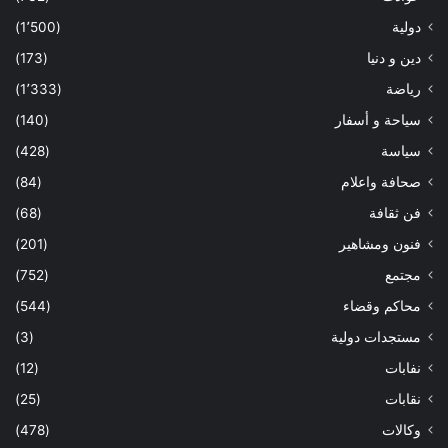
دولية
(1٬500)
دين و دنيا
(173)
رياضة
(1٬333)
سياحة و أسفار
(140)
سياسة
(428)
صحافة واعلام
(84)
فن ثقافة
(68)
فنون ومشاهير
(201)
مجتمع
(752)
محاكم وقضاء
(544)
مستجدات دولية
(3)
نفابات
(12)
نقابات
(25)
وكالات
(478)