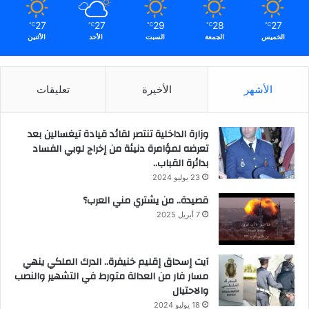
27
27
29
28
27
℃
℃
℃
℃
℃
الخميس
الجمعة
السبت
الأحد
الأثنين
الأشهر
الأخيرة
تعليقات
وزارة الداخلية تنتصر لقائد قيادة تيغسالين بعد
تعرضه لمؤامرة دنيئة من إخراج لوبي الفساد
بدائرة القباب..
23 يوليو 2024
قصيدة.. من يشتري مني العرب؟
7 أبريل 2025
آيت إسحاق إقليم خنيفرة.. الدرك الملكي ينهي
مسار فار من العدالة متورط في التشهير والنصب
والاحتيال
18 يوليو 2024