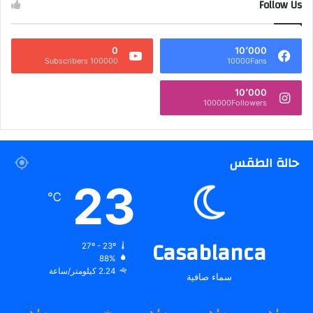
Follow Us
0
10٬000
100000 Subscribers
10000Fans
10٬000
100000Followers
حالة الطقس
23
℃
Casablanca
27º - 23º
88%
2.24 كيلومتر/ساعة
سماء صافية