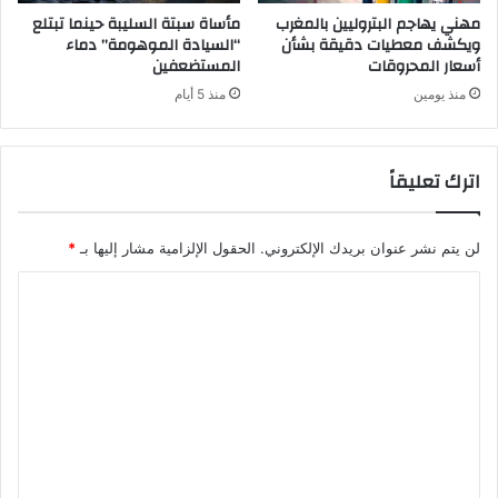
مهني يهاجم البتروليين بالمغرب
مأساة سبتة السليبة حينما تبتلع
ويكشف معطيات دقيقة بشأن
“السيادة الموهومة” دماء
أسعار المحروقات
المستضعفين
منذ يومين
منذ 5 أيام
اترك تعليقاً
لن يتم نشر عنوان بريدك الإلكتروني.
الحقول الإلزامية مشار إليها بـ
*
ا
ل
ت
ع
ل
ي
ق