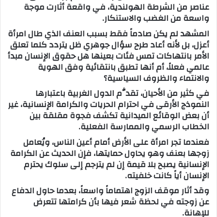
عناصر من الشرطة الهولندية، في واقعة أثارت موجة
واسعة من الغضب والاستنكار.
المشهد لم يكن صادماً فقط بسبب العنف الذي طال امرأة
أعزل، بل لأنه أعاد طرح سؤال جوهري ظل يتردد كلما تعلق
الأمر بانتهاكات تمس فئات بعينها هل حقوق الإنسان مبدأ
عالمي فعلاً، أم أنها تطبق بانتقائية وفق الهوية
والانتماء والظروف السياسية؟
في كثير من الأحيان، تقدَّم الدول الغربية باعتبارها
النموذج الأرقى في احترام الحريات والكرامة الإنسانية، غير
أن بعض الوقائع الميدانية تكشف فجوة مقلقة بين
الخطاب الرسمي والممارسة الفعلية.
فعندما تجر امرأة على الأرض أمام أعين الناس، ويُعامل
زوجها بعنف وهو يحاول حمايتها، فإن الحديث عن الكرامة
الإنسانية يصبح بلا قيمة إن لم يترجم إلى سلوك يحترم
الإنسان أياً كانت خلفيته.
وقد أثار موقف الزوج اهتماماً واسعاً، بعدما حاول الدفاع
عن زوجته في لحظة شعر فيها بأن كرامتها تتعرض
للإهانة.