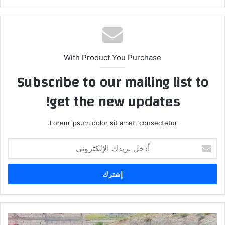
ع
الوي
ب
With Product You Purchase
Subscribe to our mailing list to
get the new updates!
Lorem ipsum dolor sit amet, consectetur.
أ
د
خ
ل
ب
ر
ي
د