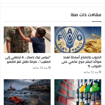
مقالات ذات صلة
الحروب والمناخ أسلحة تهدد
“نبوس ليك راسك… لا ترجعني إلى
موائد البشر جوع عالمي على
المغرب”.. صرخة طفل تهز الضمير
الابواب .!؟
منذ 14 ساعة
منذ 12 ساعة