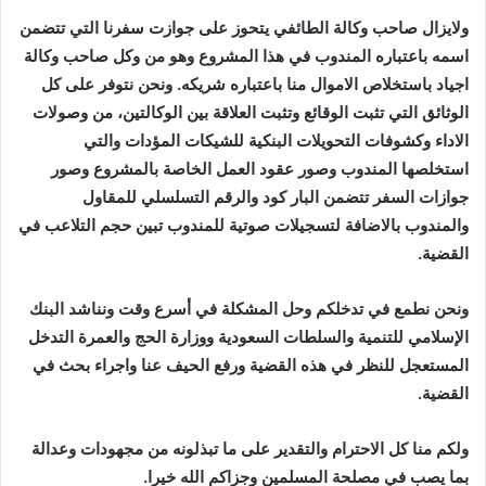
ولايزال صاحب وكالة الطائفي يتحوز على جوازت سفرنا التي تتضمن
اسمه باعتباره المندوب في هذا المشروع وهو من وكل صاحب وكالة
اجياد باستخلاص الاموال منا باعتباره شريكه. ونحن نتوفر على كل
الوثائق التي تثبت الوقائع وتثبت العلاقة بين الوكالتين، من وصولات
الاداء وكشوفات التحويلات البنكية للشيكات المؤدات والتي
استخلصها المندوب وصور عقود العمل الخاصة بالمشروع وصور
جوازات السفر تتضمن البار كود والرقم التسلسلي للمقاول
والمندوب بالاضافة لتسجيلات صوتية للمندوب تبين حجم التلاعب في
القضية.
ونحن نطمع في تدخلكم وحل المشكلة في أسرع وقت ونناشد البنك
الإسلامي للتنمية والسلطات السعودية ووزارة الحج والعمرة التدخل
المستعجل للنظر في هذه القضية ورفع الحيف عنا واجراء بحث في
القضية.
ولكم منا كل الاحترام والتقدير على ما تبذلونه من مجهودات وعدالة
بما يصب في مصلحة المسلمين وجزاكم الله خيرا.