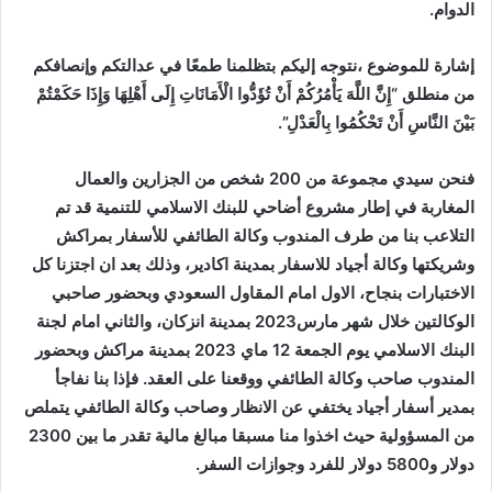
الدوام.
إشارة للموضوع ،نتوجه إليكم بتظلمنا طمعًا في عدالتكم وإنصافكم
من منطلق “إِنَّ اللَّهَ يَأْمُرُكُمْ أَنْ تُؤَدُّوا الْأَمَانَاتِ إِلَى أَهْلِهَا وَإِذَا حَكَمْتُمْ
بَيْنَ النَّاسِ أَنْ تَحْكُمُوا بِالْعَدْلِ”.
فنحن سيدي مجموعة من 200 شخص من الجزارين والعمال
المغاربة في إطار مشروع أضاحي للبنك الاسلامي للتنمية قد تم
التلاعب بنا من طرف المندوب وكالة الطائفي للأسفار بمراكش
وشريكتها وكالة أجياد للاسفار بمدينة اكادير، وذلك بعد ان اجتزنا كل
الاختبارات بنجاح، الاول امام المقاول السعودي وبحضور صاحبي
الوكالتين خلال شهر مارس2023 بمدينة انزكان، والثاني امام لجنة
البنك الاسلامي يوم الجمعة 12 ماي 2023 بمدينة مراكش وبحضور
المندوب صاحب وكالة الطائفي ووقعنا على العقد. فإذا بنا نفاجأ
بمدير أسفار أجياد يختفي عن الانظار وصاحب وكالة الطائفي يتملص
من المسؤولية حيث اخذوا منا مسبقا مبالغ مالية تقدر ما بين 2300
دولار و5800 دولار للفرد وجوازات السفر.