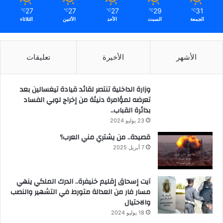
27
27
27
29
31
℃
℃
℃
℃
℃
الجمعة
السبت
الأحد
الأثنين
الثلاثاء
الأشهر
الأخيرة
تعليقات
وزارة الداخلية تنتصر لقائد قيادة تيغسالين بعد
تعرضه لمؤامرة دنيئة من إخراج لوبي الفساد
بدائرة القباب..
23 يوليو 2024
قصيدة.. من يشتري مني العرب؟
7 أبريل 2025
آيت إسحاق إقليم خنيفرة.. الدرك الملكي ينهي
مسار فار من العدالة متورط في التشهير والنصب
والاحتيال
18 يوليو 2024