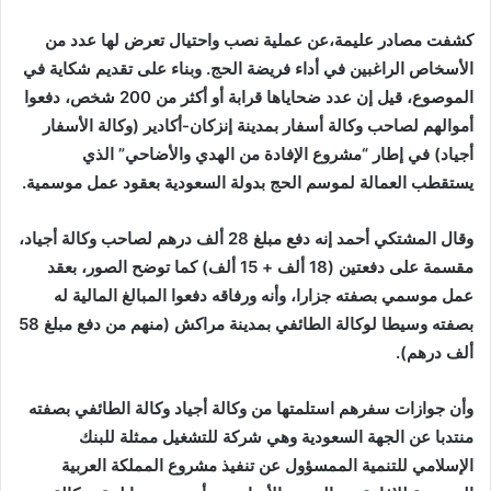
إلكترونيا
كشفت مصادر عليمة،عن عملية نصب واحتيال تعرض لها عدد من
الأسخاص الراغبين في أداء فريضة الحج. وبناء على تقديم شكاية في
الموصوع، قيل إن عدد ضحاياها قرابة أو أكثر من 200 شخص، دفعوا
أموالهم لصاحب وكالة أسفار بمدينة إنزكان-أكادير (وكالة الأسفار
أجياد) في إطار “مشروع الإفادة من الهدي والأضاحي” الذي
يستقطب العمالة لموسم الحج بدولة السعودية بعقود عمل موسمية.
وقال المشتكي أحمد إنه دفع مبلغ 28 ألف درهم لصاحب وكالة أجياد،
مقسمة على دفعتين (18 ألف + 15 ألف) كما توضح الصور، بعقد
عمل موسمي بصفته جزارا، وأنه ورفاقه دفعوا المبالغ المالية له
بصفته وسيطا لوكالة الطائفي بمدينة مراكش (منهم من دفع مبلغ 58
ألف درهم).
وأن جوازات سفرهم استلمتها من وكالة أجياد وكالة الطائفي بصفته
منتدبا عن الجهة السعودية وهي شركة للتشغيل ممثلة للبنك
الإسلامي للتنمية الممسؤول عن تنفيذ مشروع المملكة العربية