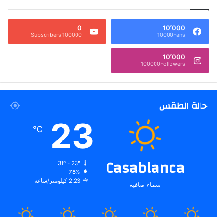
0
10٬000
100000 Subscribers
10000Fans
10٬000
100000Followers
حالة الطقس
23
℃
Casablanca
31º - 23º
78%
2.23 كيلومتر/ساعة
سماء صافية