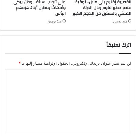
القصيبة إقليم بني ملال.. توقيف
على أبواب سبتة… وطنٌ يبكي
عنصر خطبر قاوم رحال الدرك
وأمهاتٌ ينتظرن أبناءً هزمهم
الملكي بالسكين من الحجم الكبير
اليأس
منذ يومين
منذ يومين
اترك تعليقاً
لن يتم نشر عنوان بريدك الإلكتروني.
الحقول الإلزامية مشار إليها بـ
*
ا
ل
ت
ع
ل
ي
ق