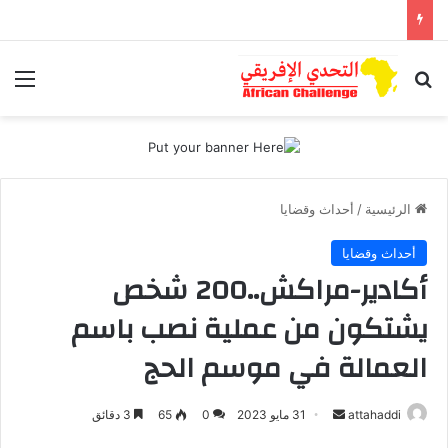
بحث عن
الق
الرئيسية
/
أحداث وقضايا
أحداث وقضايا
أكادير-مراكش..200 شخص
يشتكون من عملية نصب باسم
العمالة في موسم الحج
أرسل
attahaddi
31 مايو 2023
0
65
3 دقائق
بريدا