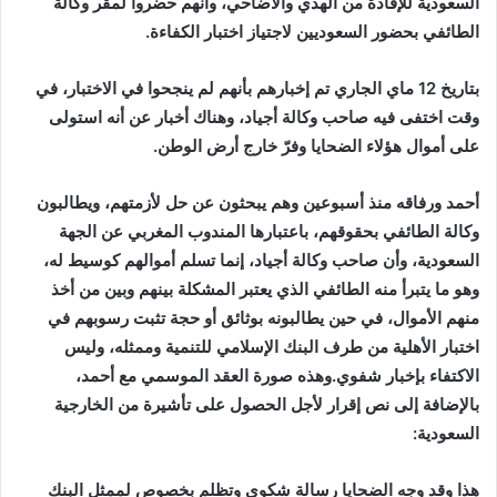
السعودية للإفادة من الهدي والأضاحي، وأنهم حضروا لمقر وكالة
الطائفي بحضور السعوديين لاجتياز اختبار الكفاءة.
بتاريخ 12 ماي الجاري تم إخبارهم بأنهم لم ينجحوا في الاختبار، في
وقت اختفى فيه صاحب وكالة أجياد، وهناك أخبار عن أنه استولى
على أموال هؤلاء الضحايا وفرّ خارج أرض الوطن.
أحمد ورفاقه منذ أسبوعين وهم يبحثون عن حل لأزمتهم، ويطالبون
وكالة الطائفي بحقوقهم، باعتبارها المندوب المغربي عن الجهة
السعودية، وأن صاحب وكالة أجياد، إنما تسلم أموالهم كوسيط له،
وهو ما يتبرأ منه الطائفي الذي يعتبر المشكلة بينهم وبين من أخذ
منهم الأموال، في حين يطالبونه بوثائق أو حجة تثبت رسوبهم في
اختبار الأهلية من طرف البنك الإسلامي للتنمية وممثله، وليس
الاكتفاء بإخبار شفوي.وهذه صورة العقد الموسمي مع أحمد،
بالإضافة إلى نص إقرار لأجل الحصول على تأشيرة من الخارجية
السعودية:
هذا وقد وجه الضحايا رسالة شكوى وتظلم بخصوص لممثل البنك