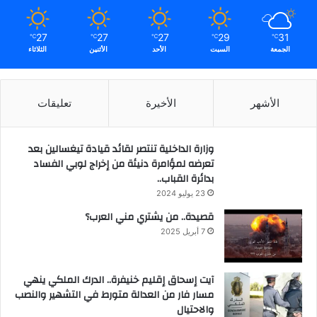
27
27
27
29
31
℃
℃
℃
℃
℃
الجمعة
السبت
الأحد
الأثنين
الثلاثاء
الأشهر
الأخيرة
تعليقات
وزارة الداخلية تنتصر لقائد قيادة تيغسالين بعد
تعرضه لمؤامرة دنيئة من إخراج لوبي الفساد
بدائرة القباب..
23 يوليو 2024
قصيدة.. من يشتري مني العرب؟
7 أبريل 2025
آيت إسحاق إقليم خنيفرة.. الدرك الملكي ينهي
مسار فار من العدالة متورط في التشهير والنصب
والاحتيال