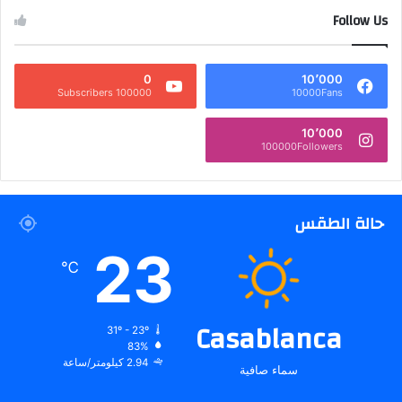
Follow Us
0
10٬000
100000 Subscribers
10000Fans
10٬000
100000Followers
حالة الطقس
23
℃
Casablanca
31º - 23º
83%
2.94 كيلومتر/ساعة
سماء صافية