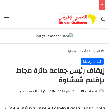
بحث عن
الق
الرئيسية
/
أحداث وقضايا
أحداث وقضايا
إيقاف رئيس جماعة دائرة مجاط
بإقليم شيشاوة
أرسل
attahaddi
25 مايو 2026
0
9
دقيقة واحدة
بريدا
إلكترونيا
قامت عناصر الفرقة الجهوية للشرطة القضائية بمراكش،