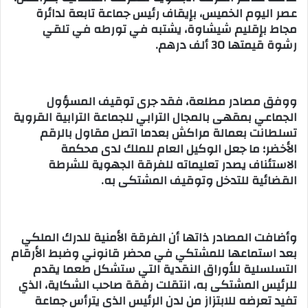
عصر اليوم الخميس، بإيقاف رئيس جماعة تابعة لدائرة
مجاط بإقليم شيشاوة، يشتبه في تورطه في تلقي
رشوة قيمتها 30 ألف درهم.
ووفق مصادر مطلعة، فقد جرى توقيف المسؤول
الجماعي بمقهى بالمجال الترابي للجماعة الترابية القروية
تسلطانت بعمالة مراكش بعدما اتصل مقاول بالرقم
الأخضر؛ ما جعل الوكيل العام للملك لدى محكمة
الاستئناف يصدر تعليماته للفرقة الجهوية للشرطة
القضائية للتدخل وتوقيف المشتكى به.
وأضافت المصادر ذاتها أن الفرقة الأمنية للدرك الملكي
بعد استماعها للمشتكي في محضر قانوني وضبط الأرقام
التسلسلية للأوراق النقدية التي ستشكل طعما يقدم
للرئيس المشتكى به، انتقلت رفقة صاحب الشكاية، الذي
تفيد تعرضه للابتزاز من لدن الرئيس الذي يترأس جماعة