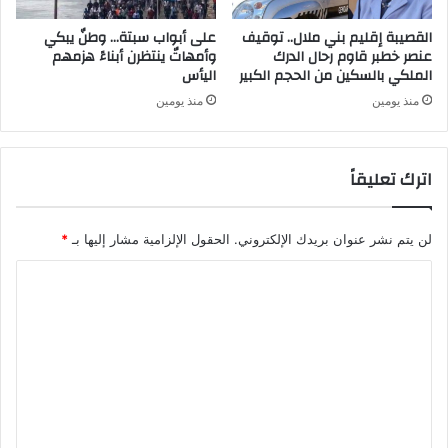
القصيبة إقليم بني ملال.. توقيف
على أبواب سبتة… وطنٌ يبكي
عنصر خطبر قاوم رحال الدرك
وأمهاتٌ ينتظرن أبناءً هزمهم
الملكي بالسكين من الحجم الكبير
اليأس
منذ يومين
منذ يومين
اترك تعليقاً
لن يتم نشر عنوان بريدك الإلكتروني.
الحقول الإلزامية مشار إليها بـ
*
ا
ل
ت
ع
ل
ي