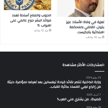
الحروب والمناخ أسلحة تهدد
موائد البشر جوع عالمي على
تعزية في وفاة الأستاذ عزيز
الابواب .!؟
بنزيان، القاضي بالمحكمة
منذ 12 ساعة
الابتدائية بتارگيست
منذ 10 ساعات
المشاركات الأكثر مشاهدة
23 يوليو 2024
وزارة الداخلية تنتصر لقائد قيادة تيغسالين بعد تعرضه لمؤامرة دنيئة
من إخراج لوبي الفساد بدائرة القباب..
7 أبريل 2025
قصيدة.. من يشتري مني العرب؟
18 يوليو 2024