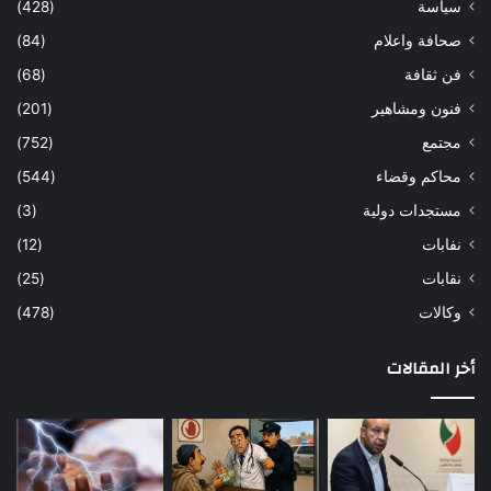
سياسة
(428)
صحافة واعلام
(84)
فن ثقافة
(68)
فنون ومشاهير
(201)
مجتمع
(752)
محاكم وقضاء
(544)
مستجدات دولية
(3)
نفابات
(12)
نقابات
(25)
وكالات
(478)
أخر المقالات