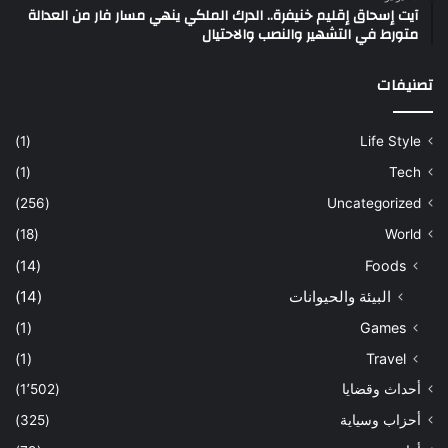
آيت إسحاق إقليم خنيفرة.. الدرك الملكي ينهي مسار فار من العدالة
متورط في التشهير والنصب والاحتيال
تصنيفات
(1)
Life Style
(1)
Tech
(256)
Uncategorized
(18)
World
(14)
Foods
البيئة والحيوانات
(14)
(1)
Games
(1)
Travel
أحداث وقضايا
(1٬502)
أحزاب وسياية
(325)