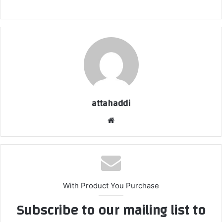
attahaddi
موق
ع
الوي
ب
With Product You Purchase
Subscribe to our mailing list to