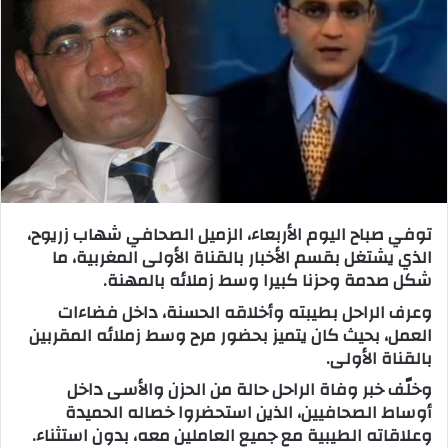
ر
ي
د
ا
إ
ل
ك
ت
ر
و
توفي صباح اليوم الأربعاء، الزميل الصحافي شهاب زريوح،
ن
الذي يشتغل بقسم الأخبار بالقناة الأولى المغربية، ما
ي
شكل صدمة وحزنا كبيرا وسط زملائه بالمهنة.
ا
وعرف الراحل بطيبته وأخلاقه الحسنة، داخل فضاءات
العمل، بحيث كان يتميز بحضور مرح وسط زملائه المقربين
بالقناة الأولى.
وخلّف خبر وفاة الراحل حالة من الحزن والأسى داخل
أوساط الصحافيين، الذين استحضروا خصاله الحميدة
وعلاقاته الطيبية مع جميع العاملين معه، بدون استثناء.