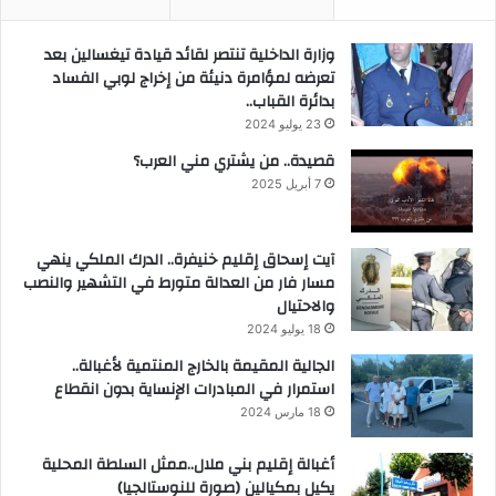
وزارة الداخلية تنتصر لقائد قيادة تيغسالين بعد
تعرضه لمؤامرة دنيئة من إخراج لوبي الفساد
بدائرة القباب..
23 يوليو 2024
قصيدة.. من يشتري مني العرب؟
7 أبريل 2025
آيت إسحاق إقليم خنيفرة.. الدرك الملكي ينهي
مسار فار من العدالة متورط في التشهير والنصب
والاحتيال
18 يوليو 2024
الجالية المقيمة بالخارج المنتمية لأغبالة..
استمرار في المبادرات الإنساية بدون انقطاع
18 مارس 2024
أغبالة إقليم بني ملال..ممثل السلطة المحلية
يكيل بمكيالين (صورة للنوستالجيا)