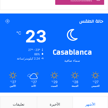
100000Followers
حالة الطقس
23
℃
Casablanca
27º - 23º
88%
2.24 كيلومتر/ساعة
سماء صافية
27
27
29
28
27
℃
℃
℃
℃
℃
الخميس
الجمعة
السبت
الأحد
الأثنين
الأشهر
الأخيرة
تعليقات