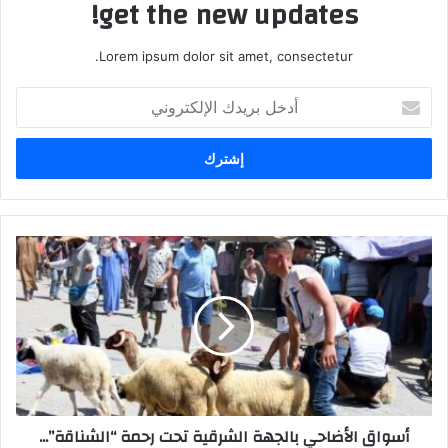
get the new updates!
Lorem ipsum dolor sit amet, consectetur.
أ
د
خ
ل
ب
ر
ي
د
ك
ا
ل
إ
ل
ك
ت
ر
أسواق الأضاحي بالجهة الشرقية تحت رحمة “الشناقة”...
و