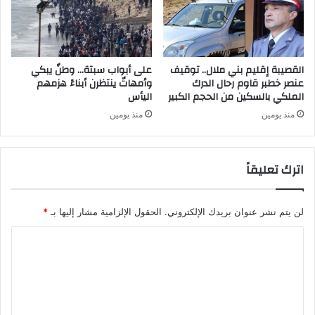
القصيبة إقليم بني ملال.. توقيف
على أبواب سبتة… وطنٌ يبكي
عنصر خطبر قاوم رحال الدرك
وأمهاتٌ ينتظرن أبناءً هزمهم
الملكي بالسكين من الحجم الكبير
اليأس
منذ يومين
منذ يومين
اترك تعليقاً
لن يتم نشر عنوان بريدك الإلكتروني.
الحقول الإلزامية مشار إليها بـ
*
ا
ل
ت
ع