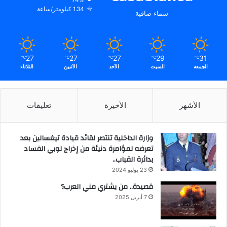
1.34 كيلومتر/ساعة
سماء صافية
27
27
27
29
31
℃
℃
℃
℃
℃
الجمعة
السبت
الأحد
الأثنين
الثلاثاء
الأشهر
الأخيرة
تعليقات
وزارة الداخلية تنتصر لقائد قيادة تيغسالين بعد
تعرضه لمؤامرة دنيئة من إخراج لوبي الفساد
بدائرة القباب..
23 يوليو 2024
قصيدة.. من يشتري مني العرب؟
7 أبريل 2025