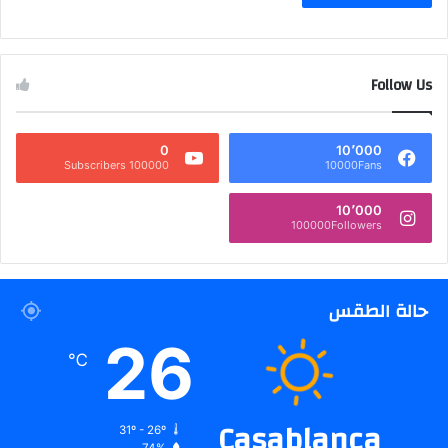
Follow Us
0
10٬000
100000 Subscribers
10000Fans
10٬000
100000Followers
حالة الطقس
26
℃
Casablanca
31º - 26º
74%