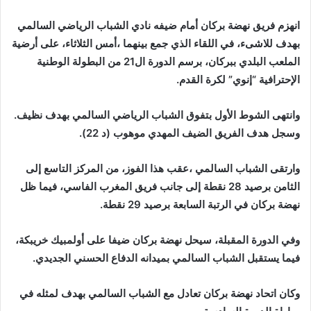
إلكترونيا
انهزم فريق نهضة بركان أمام ضيفه نادي الشباب الرياضي السالمي
بهدف للاشىء، في اللقاء الذي جمع بينهما ،أمس الثلاثاء، على أرضية
الملعب البلدي ببركان، برسم الدورة ال21 من البطولة الوطنية
الإحترافية “إنوي” لكرة القدم.
وانتهى الشوط الأول بتفوق الشباب الرياضي السالمي بهدف نظيف.
وسجل هدف الفريق الضيف المهدي موهوب (د 22).
وارتقى الشباب السالمي ،عقب هذا الفوز، من المركز التاسع إلى
الثامن برصيد 28 نقطة إلى جانب فريق المغرب الفاسي، فيما ظل
نهضة بركان في الرتبة السابعة برصيد 29 نقطة.
وفي الدورة المقبلة، سيحل نهضة بركان ضيفا على أولمبيك خريبكة،
فيما يستقبل الشباب السالمي بميدانه الدفاع الحسني الجديدي.
وكان اتحاد نهضة بركان تعادل مع الشباب السالمي بهدف لمثله في