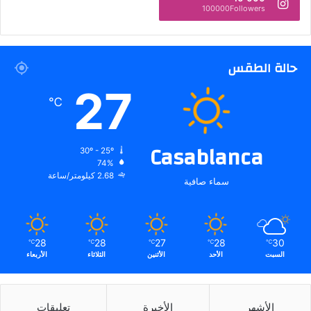
100000Followers
حالة الطقس
27
℃
Casablanca
30º - 25º
74%
2.68 كيلومتر/ساعة
سماء صافية
28
28
27
28
30
℃
℃
℃
℃
℃
السبت
الأحد
الأثنين
الثلاثاء
الأربعاء
الأشهر
الأخيرة
تعليقات