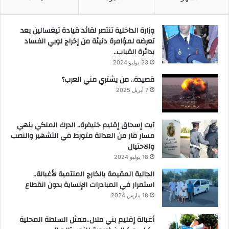
وزارة الداخلية تنتصر لقائد قيادة تيغسالين بعد
تعرضه لمؤامرة دنيئة من إخراج لوبي الفساد
بدائرة القباب..
23 يوليو 2024
قصيدة.. من يشتري مني العرب؟
7 أبريل 2025
آيت إسحاق إقليم خنيفرة.. الدرك الملكي ينهي
مسار فار من العدالة متورط في التشهير والنصب
والاحتيال
18 يوليو 2024
الجالية المقيمة بالخارج المنتمية لأغبالة..
استمرار في المبادرات الإنساية بدون انقطاع
18 مارس 2024
أغبالة إقليم بني ملال..ممثل السلطة المحلية