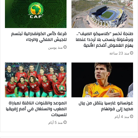
طنجة تخسر “كلاسيكو الصيف”..
قرعة كأس الكونفدرالية تبتسم
وبرشلونة ينسحب بلا تردد! عندما
للجيش الملكي والرجاء
يهزم الغموض أضخم الأندية
منذ يومين
منذ 23 ساعة
غونسالو غارسيا ينتقل من ريال
الموعد والقنوات الناقلة لمباراة
مدريد إلى فولهام
المغرب والسنغال في أمم إفريقيا
للسيدات
منذ 4 أيام
منذ 5 أيام