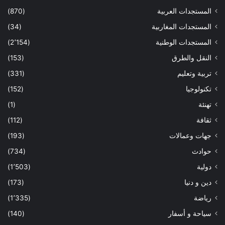
المستجدات العربية
(870)
المستجدات المغاربية
(34)
المستجدات الوطنية
(2٬154)
النقل والطرق
(153)
تربية وتعليم
(331)
تكنولوجيا
(152)
تهنئة
(1)
ثقافة
(112)
جهات وعمالات
(193)
حوادث
(734)
دولية
(1٬503)
دين و دنيا
(173)
رياضة
(1٬335)
سياحة و أسفار
(140)