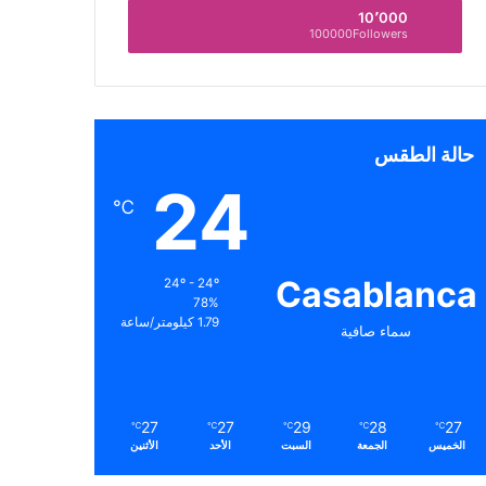
10٬000
100000Followers
حالة الطقس
24
℃
Casablanca
24º - 24º
78%
1.79 كيلومتر/ساعة
سماء صافية
27
27
29
28
27
℃
℃
℃
℃
℃
الخميس
الجمعة
السبت
الأحد
الأثنين