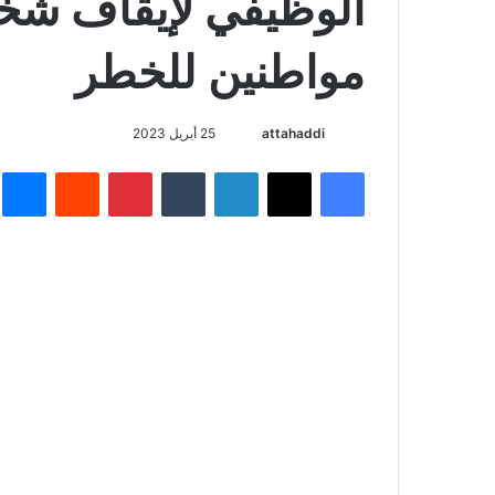
الوظيفي لإيقاف ش
مواطنين للخطر
أرسل
attahaddi
25 أبريل 2023
بريدا
فيسبوك
X
لينكدإن
بينتيريست
م
إلكترونيا