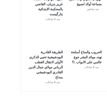
بجماعة أولاد اصبيح
عزيز بنزيان، القاضي
بالمحكمة الابتدائية
منذ ساعتين
بتارگيست
منذ 4 ساعات
الحروب والمناخ أسلحة
الطريقة القادرية
تهدد موائد البشر جوع
البودشيشية تحيي الذكرى
عالمي على الابواب .!؟
الأولى لانتقال القطب
الرباني مولاي جمال الدين
منذ 6 ساعات
القادري البودشيشي
بمداغ
منذ 8 ساعات