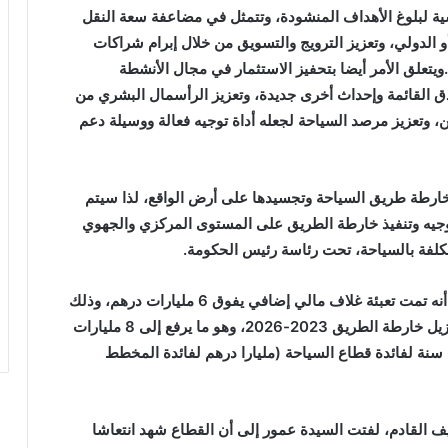
سية لبلوغ الأهداف المنشودة، وتتمثل في مضاعفة سعة النقل
الدولي، وتعزيز الترويج والتسويق من خلال إبرام شراكات
.ويتعلق الأمر أيضا بتحفيز الاستثمار في مجال الأنشطة
ادق القائمة وإحداث أخرى جديدة، وتعزيز الرأسمال البشري من
، وتعزيز مرصد السياحة لجعله أداة توجيه فعالة ووسيلة دعم
ارطة طريق السياحة وتجسيدها على أرض الواقع، لذا سيتم
توجيه وتنفيذ خارطة الطريق على المستوى المركزي والجهوي
لمكلفة بالسياحة، تحت رئاسة رئيس الحكومة.
وبخصوص ميزانية خارطة الطريق، أشارت الوزيرة إلى أنه تمت تعبئة غلاف مالي إضافي يفوق 6 مليارات درهم، وذلك
بمعية وزارة الاقتصاد والمالية، وخُصص لتسريع وتيرة تنزيل خارطة الطريق 2023-2026، وهو ما يرفع إلى 8 مليارات
سنة لفائدة قطاع السياحة (مليارا درهم لفائدة المخطط
 القادم، لفتت السيدة عمور إلى أن القطاع شهد انتعاشا