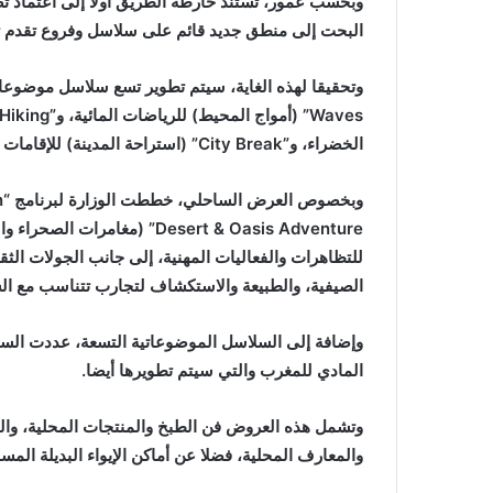
وبحسب عمور، تستند خارطة الطريق أولا إلى اعتماد ت
البحت إلى منطق جديد قائم على سلاسل وفروع تقدم ت
الخضراء، و”City Break” (استراحة المدينة) للإقامات الحضرية قصيرة المدى.
Desert & Oasis Adventure” (م
للتظاهرات والفعاليات المهنية، إلى جانب الجولات الث
الصيفية، والطبيعة والاستكشاف لتجارب تتناسب مع الس
وإضافة إلى السلاسل الموضوعاتية التسعة، عددت الس
المادي للمغرب والتي سيتم تطويرها أيضا.
وتشمل هذه العروض فن الطبخ والمنتجات المحلية، والمه
والمعارف المحلية، فضلا عن أماكن الإيواء البديلة المسؤ