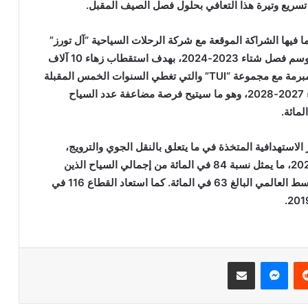
ا فيها الشراكة الموقعة مع شركة الرحلات السياحية “آل تورز”
(AllTours) والتي تغطي موسم فصل صيف 2023 وموسم فصل شتاء 2023-2024، بهدف استقطاب زهاء 10 آلاف
زبون انطلاقا من السوق الألماني، فضلا عن الشراكة المبرمة مع مجموعة “TUI” والتي تغطي السنوات الخمس المقبلة
والممتدة من موسم صيف 2023 وإلى غاية فصل شتاء 2027-2028، وهو ما سيتيح فرصة مضاعفة عدد السياح
 الاستهدافية المتخذة في ما يتعلق بالنقل الجوي والترويج،
استقطبت المملكة ما يناهز 11 مليون سائح في سنة 2022، ما يمثل نسبة 84 في المائة من إجمالي السياح الذين
توافدوا على المملكة برسم سنة 2019، متجاوزة المتوسط العالمي البالغ 63 في المائة. كما استعاد القطاع 116 في
ريست
ماسنجر
مشاركة عبر البريد