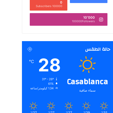
0
100000 Subscribers
10٬000
100000Followers
حالة الطقس
28
℃
Casablanca
31º - 26º
61%
1.34 كيلومتر/ساعة
سماء صافية
27
27
27
29
31
℃
℃
℃
℃
℃