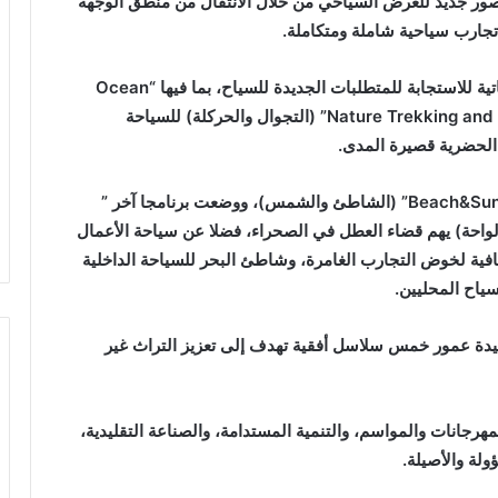
صور جديد للعرض السياحي من خلال الانتقال من منطق الوجهة
جارب سياحية شاملة ومتكاملة.
وتحقيقا لهذه الغاية، سيتم تطوير تسع سلاسل موضوعاتية للاستجابة للمتطلبات الجديدة للسياح، بما فيها “Ocean
Waves” (أمواج المحيط) للرياضات المائية، و”Nature Trekking and Hiking” (التجوال والحركلة) للسياحة
وبخصوص العرض الساحلي، خططت الوزارة لبرنامج “Beach&Sun” (الشاطئ والشمس)، ووضعت برنامجا آخر ”
غامرات الصحراء والواحة) يهم قضاء العطل في الصحراء، فضلا عن سياحة الأعمال
قافية لخوض التجارب الغامرة، وشاطئ البحر للسياحة الداخلية
ياح المحليين.
يدة عمور خمس سلاسل أفقية تهدف إلى تعزيز التراث غير
رجانات والمواسم، والتنمية المستدامة، والصناعة التقليدية،
ولة والأصيلة.