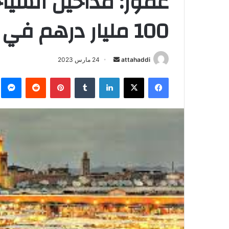
عمور: مداخيل السياح
100 مليار درهم في 2023
أرسل
attahaddi
24 مارس 2023
بريدا
فيسبوك
X
لينكدإن
بينتيريست
م
إلكترونيا