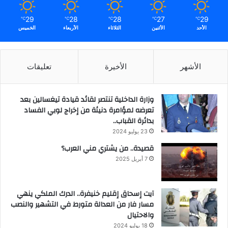
29
28
28
27
29
℃
℃
℃
℃
℃
الأحد
الأثنين
الثلاثاء
الأربعاء
الخميس
الأشهر
الأخيرة
تعليقات
وزارة الداخلية تنتصر لقائد قيادة تيغسالين بعد
تعرضه لمؤامرة دنيئة من إخراج لوبي الفساد
بدائرة القباب..
23 يوليو 2024
قصيدة.. من يشتري مني العرب؟
7 أبريل 2025
آيت إسحاق إقليم خنيفرة.. الدرك الملكي ينهي
مسار فار من العدالة متورط في التشهير والنصب
والاحتيال
18 يوليو 2024