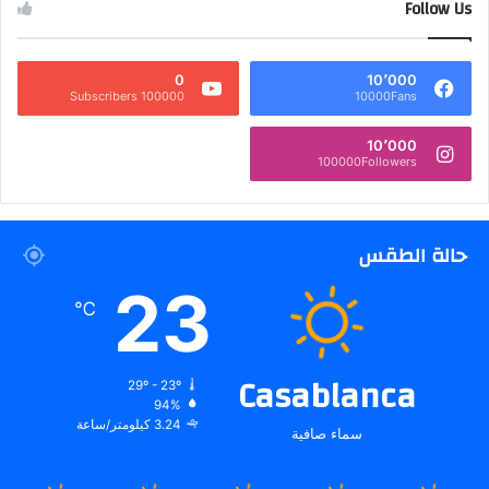
Follow Us
0
10٬000
100000 Subscribers
10000Fans
10٬000
100000Followers
حالة الطقس
23
℃
Casablanca
29º - 23º
94%
3.24 كيلومتر/ساعة
سماء صافية