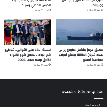
نقيب هيئة المحامين بمراكش
الصحافة «دوزيم» أمام عبث
وورزازات
الحرس المدني بسبتة
منذ 11 ساعة
منذ 11 ساعة
مضيق هرمز يشتعل صاروخ إيراني
للسنة الـ19 على التوالي.. شاطئ
يهدد شريان الطاقة ويفتح أبواب
فم الواد بالعيون يتوج باللواء
مواجهة أوسع
الأزرق برسم صيف 2026
منذ 11 ساعة
منذ 14 ساعة
المشاركات الأكثر مشاهدة
23 يوليو 2024