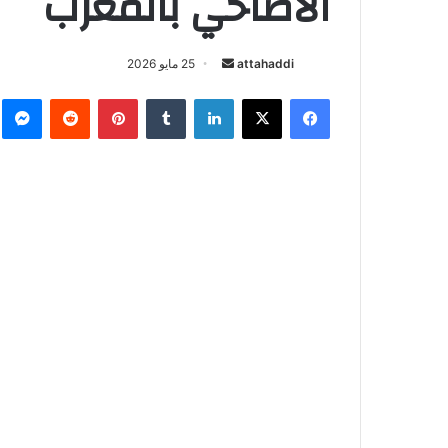
الأضاحي بالمغرب
attahaddi
أ
25 مايو 2026
ر
فيسبوك
X
لينكدإن
‏Tumblr
بينتيريست
‏Reddit
ما
س
ل
ب
ر
ي
د
ا
إ
ل
ك
ت
ر
و
ن
ي