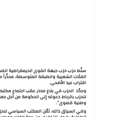
ا
سلّط حزب حزب جبهة القوى الديمقراطية الضوء
الفئات الشعبية والطبقة المتوسطة، محذّراً من
اقتراب عيد الأضحى.
وجدّد الحزب في بلاغ صادر عقب اجتماع مكتبه
للحزب بالرباط دعوته إلى الحكومة من أجل جعل 
وطنية قصوى”.
وفي السياق ذاته، ثمّن المكتب السياسي للحزب ا