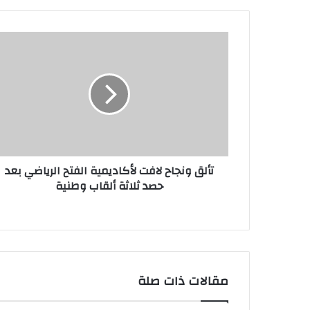
د
ك
ا
ل
إ
ل
ك
ت
ر
و
ن
تألق ونجاح لافت لأكاديمية الفتح الرياضي بعد
ي
حصد ثلاثة ألقاب وطنية
مقالات ذات صلة