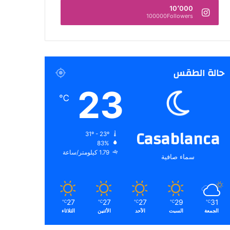
10٬000
100000Followers
حالة الطقس
23
℃
Casablanca
31º - 23º
83%
1.79 كيلومتر/ساعة
سماء صافية
27
27
27
29
31
℃
℃
℃
℃
℃
الجمعة
السبت
الأحد
الأثنين
الثلاثاء