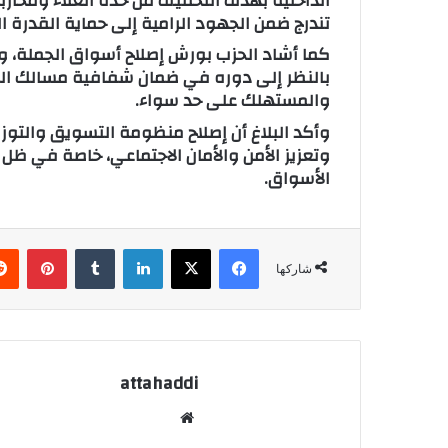
الداخلية بهدف التخفيف من حدة الغلاء ومحارب
تندرج ضمن الجهود الرامية إلى حماية القدرة ال
كما أشاد الحزب بورش إصلاح أسواق الجملة، وا
بالنظر إلى دوره في ضمان شفافية مسالك التوز
والمستهلك على حد سواء.
وأكد البلاغ أن إصلاح منظومة التسويق والتوز
وتعزيز الأمن والأمان الاجتماعي، خاصة في ظل ا
الأسواق.
فيسبوك
X
لينكدإن
‏Tumblr
بينتيريست
شاركها
attahaddi
موق
ع