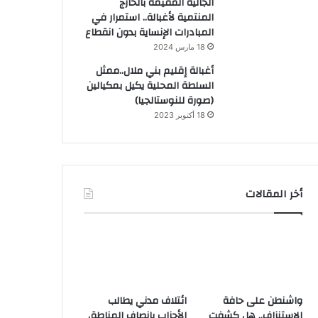
الجالية المقيمة بالخارج
المنتمية لأغبالة.. استمرار في
المبادرات الإنساية بدون انقطاع
18 مارس 2024
أغبالة إقليم بني ملال..ممثل
السلطة المحلية يكيل بمكيالين
(صورة للنوستالجيا)
18 أكتوبر 2023
أخر المقالات
واشنطن على حافة
ائتلاف مدني يطالب
الاستنزاف.. هل كشفت
الأحزاب بإنصاف المناطق