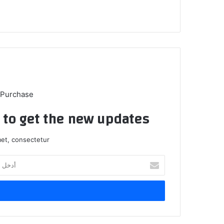
الوي
ب
 Purchase
t to get the new updates!
et, consectetur.
أ
د
خ
ل
ب
ر
ي