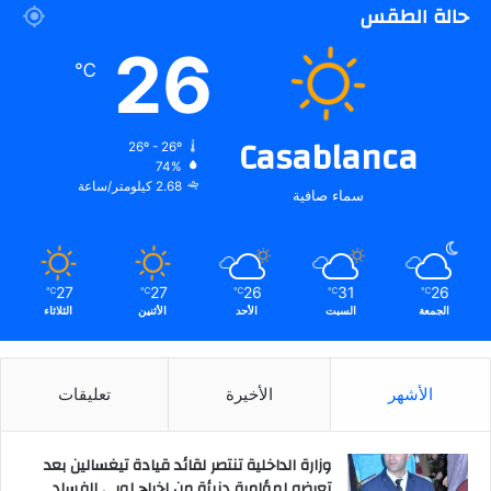
حالة الطقس
26
℃
Casablanca
26º - 26º
74%
2.68 كيلومتر/ساعة
سماء صافية
27
27
26
31
26
℃
℃
℃
℃
℃
الجمعة
السبت
الأحد
الأثنين
الثلاثاء
الأشهر
الأخيرة
تعليقات
وزارة الداخلية تنتصر لقائد قيادة تيغسالين بعد
تعرضه لمؤامرة دنيئة من إخراج لوبي الفساد