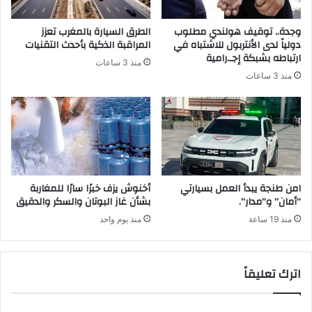
وجدة.. توقيف هولندي مطلوب
الطرق السيارة بالمغرب تعزز
دولياً لدى الأنتربول للاشتباه في
المراقبة الذكية بأحدث التقنيات
ارتباطه بشبكة إجـ.رامية
منذ 3 ساعات
منذ 3 ساعات
امن طنجة يبدأ العمل بسيارتي
أخنوش يزف خبرًا سارًا للمغاربة
“أمان” و”مدار”.
بشأن غاز البوتان والسكر والدقيق
منذ 19 ساعة
منذ يوم واحد
اترك تعليقاً