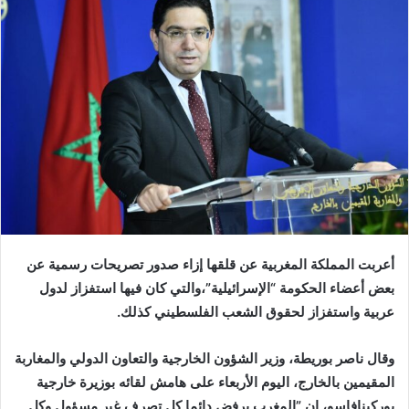
أعربت المملكة المغربية عن قلقها إزاء صدور تصريحات رسمية عن
بعض أعضاء الحكومة “الإسرائيلية”،والتي كان فيها استفزاز لدول
عربية واستفزاز لحقوق الشعب الفلسطيني كذلك.
وقال ناصر بوريطة، وزير الشؤون الخارجية والتعاون الدولي والمغاربة
المقيمين بالخارج، اليوم الأربعاء على هامش لقائه بوزيرة خارجية
بوركينافاسو، إن ”المغرب يرفض دائما كل تصرف غير مسؤول وكل