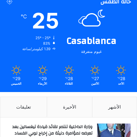
حالة الطقس
25
℃
Casablanca
25º - 25º
83%
1.39 كيلومتر/ساعة
غيوم متفرقة
29
29
28
27
28
℃
℃
℃
℃
℃
الأحد
الأثنين
الثلاثاء
الأربعاء
الخميس
الأشهر
الأخيرة
تعليقات
وزارة الداخلية تنتصر لقائد قيادة تيغسالين بعد
تعرضه لمؤامرة دنيئة من إخراج لوبي الفساد