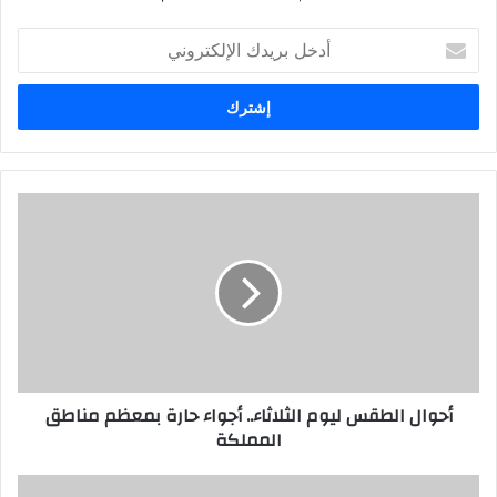
أ
د
خ
ل
ب
ر
ي
د
ك
ا
ل
إ
ل
ك
ت
ر
أحوال الطقس ليوم الثلاثاء.. أجواء حارة بمعظم مناطق
و
المملكة
ن
ي