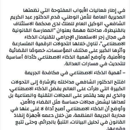
س
في إطار فعاليات الأبواب المفتوحة التي نظمتها
ل
المديرية العامة للأمن الوطني، قدم الدكتور عبد الكريم
ب
الشافعي، الوكيل العام للملك لدى محكمة الاستئناف
ر
بالقنيطرة، مداخلة مهمة بعنوان “الممارسة القانونية
ي
في مجال زجر الاستعمال الإجرامي لتقنيات الذكاء
د
الاصطناعي”، تناول خلالها التحولات الرقمية المتسارعة
ا
وأثرها الكبير على مختلف المؤسسات، خصوصًا القضائية
إ
والأمنية، وأوضح أهمية الذكاء الاصطناعي كأداة أساسية
ل
للتحديث في مسارات العدالة.
ك
– أهمية الذكاء الاصطناعي في مكافحة الجريمة
ت
افتتح الدكتور الشافعي مداخلته بالإشارة إلى التحولات
ر
الكبيرة التي طرأت على العالم بفضل الذكاء الاصطناعي،
و
والذي لم يعد يقتصر على المجالات التقنية والصناعية بل
ن
تعداها ليشمل مجالات حساسة مثل القضاء والأمن،
ي
وأوضح أن الذكاء الاصطناعي أصبح أداة لا غنى عنها في
ا
محاربة الجريمة المنظمة، من خلال دعمه لأجهزة إنفاذ
القانون في تحليل البيانات، التنبؤ بالجرائم، وحتى تتبع
وقوعها.