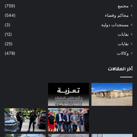
مجتمع
(759)
محاكم وقضاء
(544)
مستجدات دولية
(3)
نفابات
(12)
نقابات
(25)
وكالات
(478)
أخر المقالات