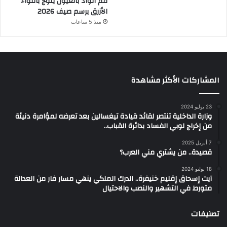
فم الواد بالعيون يتوج باللواء
الأزرق برسم صيف 2026
منذ 5 ساعات
المشاركات الأكثر مشاهدة
23 يوليو 2024
وزارة الداخلية تنتصر لقائد قيادة تيغسالين بعد تعرضه لمؤامرة دنيئة
من إخراج لوبي الفساد بدائرة القباب..
7 أبريل 2025
قصيدة.. من يشتري مني العرب؟
18 يوليو 2024
آيت إسحاق إقليم خنيفرة.. الدرك الملكي ينهي مسار فار من العدالة
متورط في التشهير والنصب والاحتيال
تصنيفات