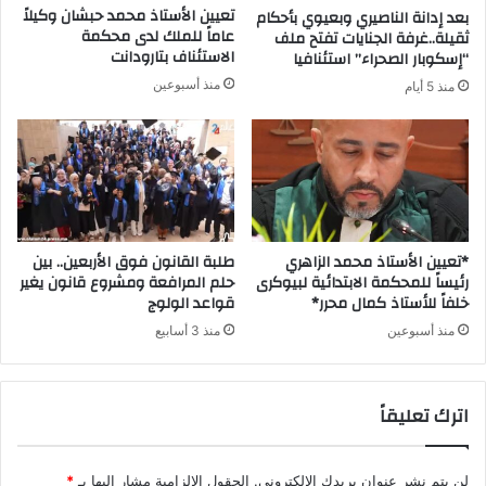
تعيين الأستاذ محمد حبشان وكيلاً
بعد إدانة الناصيري وبعيوي بأحكام
عاماً للملك لدى محكمة
ثقيلة..غرفة الجنايات تفتح ملف
الاستئناف بتارودانت
“إسكوبار الصحراء” استئنافيا
منذ أسبوعين
منذ 5 أيام
*تعيين الأستاذ محمد الزاهري
طلبة القانون فوق الأربعين.. بين
رئيساً للمحكمة الابتدائية لبيوكرى
حلم المرافعة ومشروع قانون يغير
خلفاً للأستاذ كمال محرر*
قواعد الولوج
منذ أسبوعين
منذ 3 أسابيع
اترك تعليقاً
لن يتم نشر عنوان بريدك الإلكتروني.
الحقول الإلزامية مشار إليها بـ
*