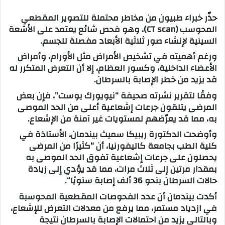
س
حذّر خبراء طبيون من مخاطر محتملة للتصوير المقطعي
ل
المحوسب (CT scan)، وهو فحص شائع يعتمد على الأشعة
ب
السينية لإنشاء صور ثلاثية الأبعاد مفصلة للجسم.
ر
ورغم أهميته في تشخيص الأمراض مثل الأورام، وأمراض
ي
الأعضاء الداخلية، وكسور العظام، إلا أن التعرض المتكرر له
د
قد يزيد من خطر الإصابة بالسرطان.
ا
إ
وفقًا لتقرير نشرته صحيفة “نيويورك بوست”، فإن بعض
المرضى يتلقون جرعات إشعاعية أعلى من الحد الموصى
ل
به، مما قد يعرّضهم لمستويات غير آمنة من الإشعاع.
ك
ت
وأوضحت الدكتورة ريبيكا سميث بيندمان، الأستاذة في
ر
كلية الطب بجامعة كاليفورنيا، أن “كثيرًا من المرضى
و
يحصلون على جرعات إشعاعية تفوق الحد الموصى به
ن
بمقدار مرتين إلى ثلاث مرات، مما قد يؤدي إلى زيادة
ي
حالات السرطان بنحو 36 ألف إصابة سنويًا“.
ا
أكدت بيندمان أن عدد الفحوصات المقطعية المحوسبة
في ازدياد مستمر، مما يرفع من معدلات التعرض للإشعاع،
وبالتالي يزيد من احتمالات الإصابة بالسرطان نتيجة