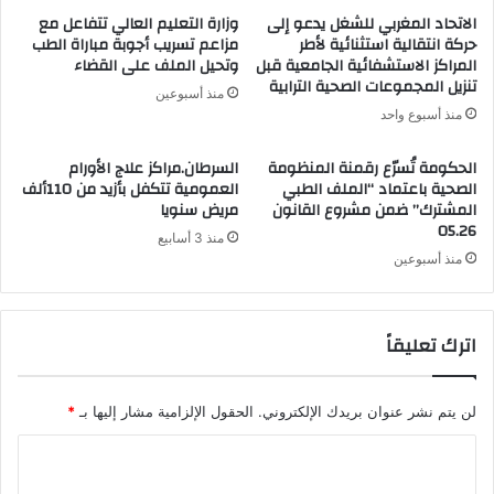
الاتحاد المغربي للشغل يدعو إلى
وزارة التعليم العالي تتفاعل مع
حركة انتقالية استثنائية لأطر
مزاعم تسريب أجوبة مباراة الطب
المراكز الاستشفائية الجامعية قبل
وتحيل الملف على القضاء
تنزيل المجموعات الصحية الترابية
منذ أسبوعين
منذ أسبوع واحد
الحكومة تُسرّع رقمنة المنظومة
السرطان.مراكز علاج الأورام
الصحية باعتماد “الملف الطبي
العمومية تتكفل بأزيد من 110ألف
المشترك” ضمن مشروع القانون
مريض سنويا
05.26
منذ 3 أسابيع
منذ أسبوعين
اترك تعليقاً
لن يتم نشر عنوان بريدك الإلكتروني.
الحقول الإلزامية مشار إليها بـ
*
ا
ل