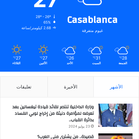
Casablanca
28º - 26º
65%
2.68 كيلومتر/ساعة
غيوم متفرقة
27
27
26
31
28
℃
℃
℃
℃
℃
الجمعة
السبت
الأحد
الأثنين
الثلاثاء
الأشهر
الأخيرة
تعليقات
وزارة الداخلية تنتصر لقائد قيادة تيغسالين بعد
تعرضه لمؤامرة دنيئة من إخراج لوبي الفساد
بدائرة القباب..
23 يوليو 2024
قصيدة.. من يشتري مني العرب؟