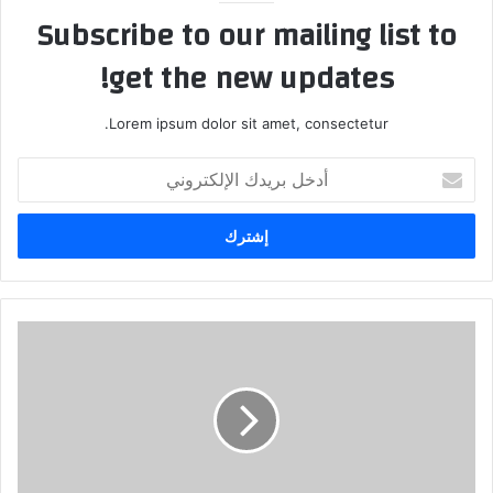
Subscribe to our mailing list to
get the new updates!
Lorem ipsum dolor sit amet, consectetur.
أ
د
خ
ل
ب
ر
ي
د
ك
ا
ل
إ
ل
ك
ت