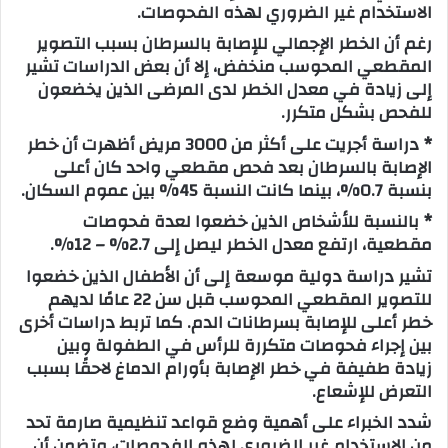
الاستخدام غير الضروري لهذه الفحوصات.
رغم أن الخطر الإجمالي للإصابة بالسرطان بسبب التصوير
المقطعي المحوسب منخفض، إلا أن بعض الدراسات تشير
إلى زيادة في معدل الخطر لدى المرضى الذين يخضعون
للفحص بشكل متكرر.
* دراسة أجريت على أكثر من 3000 مريض أظهرت أن خطر
الإصابة بالسرطان بعد فحص مقطعي واحد كان أعلى
بنسبة 0.7%، بينما كانت النسبة 45% بين عموم السكان.
* بالنسبة للأشخاص الذين خضعوا لعدة فحوصات
مقطعية، ارتفع معدل الخطر ليصل إلى 2.7% – 12%.
تشير دراسة دولية موسعة إلى أن الأطفال الذين خضعوا
للتصوير المقطعي المحوسب قبل سن 22 عامًا لديهم
خطر أعلى للإصابة بسرطانات الدم. كما تربط دراسات أخرى
بين إجراء فحوصات متكررة للرأس في الطفولة وبين
زيادة طفيفة في خطر الإصابة بأورام الدماغ لاحقًا بسبب
التعرض للإشعاع.
شدد الخبراء على أهمية وضع قواعد تنظيمية صارمة تحد
من الاستخدام غير الضروري لهذه الفحوصات، وتضمن أن