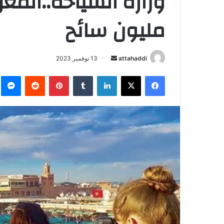
مليون سائح
أرسل
attahaddi
13 نوفمبر 2023
بريدا
فيسبوك
X
لينكدإن
بينتيريست
م
إلكترونيا