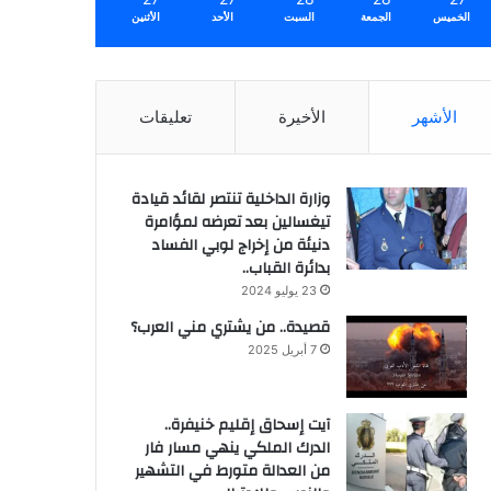
الخميس
الجمعة
السبت
الأحد
الأثنين
الأشهر
الأخيرة
تعليقات
وزارة الداخلية تنتصر لقائد قيادة
تيغسالين بعد تعرضه لمؤامرة
دنيئة من إخراج لوبي الفساد
بدائرة القباب..
23 يوليو 2024
قصيدة.. من يشتري مني العرب؟
7 أبريل 2025
آيت إسحاق إقليم خنيفرة..
الدرك الملكي ينهي مسار فار
من العدالة متورط في التشهير