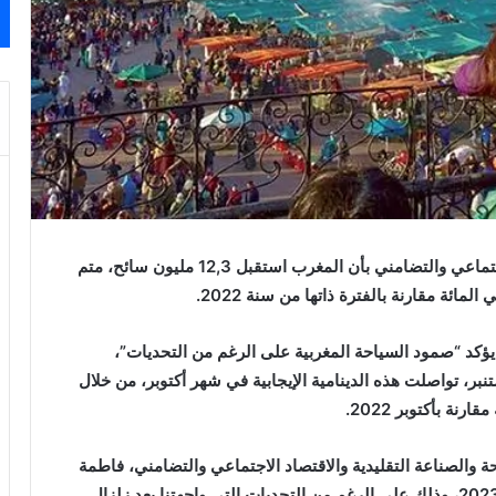
أفادت وزارة السياحة والصناعة التقليدية والاقتصاد الاجتماعي والتضامني بأن المغرب استقبل 12,3 مليون سائح، متم
مو يؤكد “صمود السياحة المغربية على الرغم من التحديات”،
بر، تواصلت هذه الدينامية الإيجابية في شهر أكتوبر، من خلال
 والصناعة التقليدية والاقتصاد الاجتماعي والتضامني، فاطمة
الزهراء عمور: “اجتزنا سقف 12 مليون زائر خلال سنة 2023، وذلك على الرغم من التحديات التي واجهتنا بعد زلزال