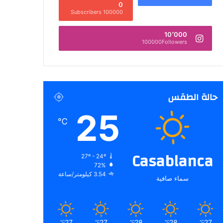
0
100000 Subscribers
10٬000
100000Followers
حالة الطقس
25
℃
Casablanca
27º - 24º
72%
3.54 كيلومتر/ساعة
سماء صافية
27
27
28
28
27
℃
℃
℃
℃
℃