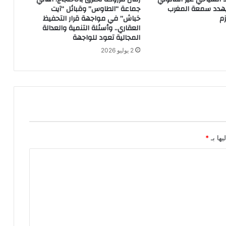
 يهدد سمعة المغرب
جماعة “الطاوس” وقبائل “آيت
م
خباش” في مواجهة قرار التحفيظ
العقاري.. وأسئلة التنمية والعدالة
المجالية تعود للواجهة
2 يوليو 2026
يها بـ
*