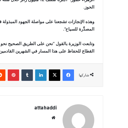
الحوز.
وهذه الإنجازات تشجعنا على مواصلة الجهود المبذولة 
المصدِّرة للسياح”.
القطاع للحفاظ على هذا المسار في الشهرين القادمين
فيسبوك
X
لينكدإن
بينتي
شاركها
attahaddi
موقع
الويب