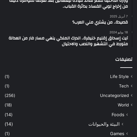
وزارة الداخلية تنتصر لقائد قيادة تيغسالين بعد تعرضه لمؤامرة دنيئة
من إخراج لوبي الفساد بدائرة القباب..
7 أبريل 2025
قصيدة.. من يشتري مني العرب؟
18 يوليو 2024
آيت إسحاق إقليم خنيفرة.. الدرك الملكي ينهي مسار فار من العدالة
متورط في التشهير والنصب والاحتيال
تصنيفات
(1)
Life Style
(1)
Tech
(256)
Uncategorized
(18)
World
(14)
Foods
البيئة والحيوانات
(14)
(1)
Games