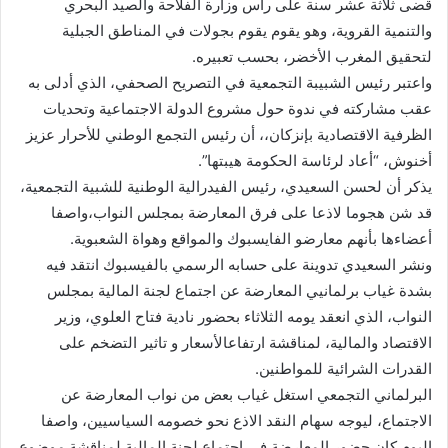
قضى ثلاثة عشر سنة على رأس وزارة الفلاحة والصيد البحري
والتنمية القروية، وهو يقوم يقوم بجولات في المناطق الجبلية
لتحقيق المغرب الأخضر، بحسب تعبيره.
واعتبر رئيس الشبيبة التجمعية في التصريح الصحفي، الذي أدلى به
عقب مشاركته في ندوة حول مشروع الدولة الاجتماعية وتحديات
الظرفية الاقتصادية بإنزكان،، أن رئيس التجمع الوطني للأحرار عزيز
أخنوش، “أعاد لرئاسة الحكومة هيبتها”.
يذكر أن لحسن السعيدي، رئيس الفيدرالية الوطنية للشبية التجمعية،
قد شن هجوما لاذعا على فرق المعارضة بمجلس النواب،واصفا
أعضاءها بأنهم معارضو الفايسبوك والمواقع وهواة الشعبوية.
ونشر السعيدي تدوينة على حسابه الرسمي بالفيسبوك انتقد فيه
بشدة غياب برلمانيي المعارضة عن اجتماع لجنة المالية بمجلس
النواب، الذي انعقد يومه الثلاثاء بحضور نادية فتاح العلوي، وزير
الاقتصاد والمالية، لمناقشة ارتفاعالأسعار و تاثير التضخم على
القدرات الشرائية للمواطنين.
البرلماني التجمعي استغل غياب بعض من نواب المعارضة عن
الاجتماع، ليوجه سهام النقد الاذع نحو خصومه السياسيين، واصفا
اليوم كان حضور المعارضة في اجتماع لجنة المالية لمناقشة موضوع