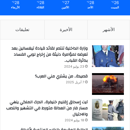
28
28
27
28
26
℃
℃
℃
℃
℃
السبت
الأحد
الأثنين
الثلاثاء
الأربعاء
الأشهر
الأخيرة
تعليقات
وزارة الداخلية تنتصر لقائد قيادة تيغسالين بعد
تعرضه لمؤامرة دنيئة من إخراج لوبي الفساد
بدائرة القباب..
23 يوليو 2024
قصيدة.. من يشتري مني العرب؟
7 أبريل 2025
آيت إسحاق إقليم خنيفرة.. الدرك الملكي ينهي
مسار فار من العدالة متورط في التشهير والنصب
والاحتيال
18 يوليو 2024
الجالية المقيمة بالخارج المنتمية لأغبالة..