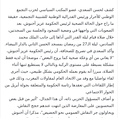
إلكترونيا
كشف لحسن السعدي، عضو المكتب السياسي لحزب التجمع
الوطني للأحرار ورئيس الفدرالية الوطنية للشبيبة التجمعية، حقيقة
ما راج حول الحالة الصحية لرئيس الحكومة عزيز أخنوش، بعد
الصعوبات التي واجهها في وضعية السجود والجلسة بين السجدتين،
خلال صلاة قيام ليلة القدر التي أداها إلى جانب الملك محمد
السادس، ليلة الـ27 من رمضان بمسجد الحسن الثاني بالدار البيضاء.
وأكد السعدي في تصريح للصحافة، أن رئيس الحكومة عزيز أخنوش،
“لا يعاني من أي وعكة صحية كما يروج البعض”، موضحا أن لديه فقط
مشكلة بسيطة على مستوى الركبة وبالتالي لا يستطيع ثنيها أثناء
الصلاة، مبرزا أنه يقوم بعمله الحكومي بشكل طبيعي، حيث أجرى
لقاء تواصليا مع وفد من الاتحاد العام لمقاولات المغرب، وذلك في
إطار اللقاءات التي تعقدها رئاسة الحكومة والمتعلقة بجولة أبريل من
الحوار الاجتماعي.
و أضاف المسؤول الحزبي ذاته، أن هذا الجدال، “أثير من قبل بعض
المحسوبين على المعارضة الذين انتهت عندهم حجج النقاش،
ويحاولون جر النقاش العمومي نحو الحضيض”، مذكرا أن أخنوش