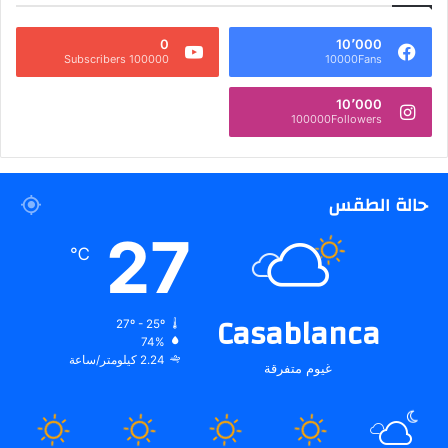
0
10٬000
100000 Subscribers
10000Fans
10٬000
100000Followers
حالة الطقس
27
℃
Casablanca
27º - 25º
74%
2.24 كيلومتر/ساعة
غيوم متفرقة