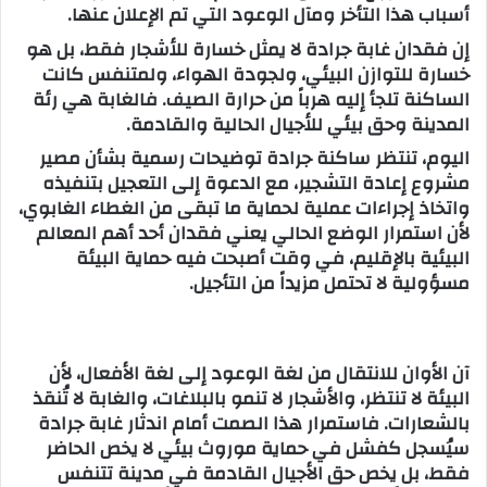
أسباب هذا التأخر ومآل الوعود التي تم الإعلان عنها.
إن فقدان غابة جرادة لا يمثل خسارة للأشجار فقط، بل هو
خسارة للتوازن البيئي، ولجودة الهواء، ولمتنفس كانت
الساكنة تلجأ إليه هرباً من حرارة الصيف. فالغابة هي رئة
المدينة وحق بيئي للأجيال الحالية والقادمة.
اليوم، تنتظر ساكنة جرادة توضيحات رسمية بشأن مصير
مشروع إعادة التشجير، مع الدعوة إلى التعجيل بتنفيذه
واتخاذ إجراءات عملية لحماية ما تبقى من الغطاء الغابوي،
لأن استمرار الوضع الحالي يعني فقدان أحد أهم المعالم
البيئية بالإقليم، في وقت أصبحت فيه حماية البيئة
مسؤولية لا تحتمل مزيداً من التأجيل.
آن الأوان للانتقال من لغة الوعود إلى لغة الأفعال، لأن
البيئة لا تنتظر، والأشجار لا تنمو بالبلاغات، والغابة لا تُنقذ
بالشعارات. فاستمرار هذا الصمت أمام اندثار غابة جرادة
سيُسجل كفشل في حماية موروث بيئي لا يخص الحاضر
فقط، بل يخص حق الأجيال القادمة في مدينة تتنفس