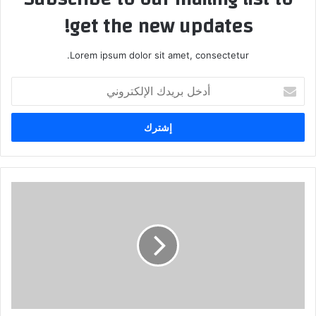
get the new updates!
Lorem ipsum dolor sit amet, consectetur.
أ
د
خ
ل
ب
ر
ي
د
ك
ا
ل
إ
ل
ك
ت
ر