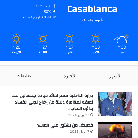
Casablanca
30º - 23º
88%
1.34 كيلومتر/ساعة
غيوم متفرقة
28
27
27
28
30
℃
℃
℃
℃
℃
السبت
الأحد
الأثنين
الثلاثاء
الأربعاء
الأشهر
الأخيرة
تعليقات
وزارة الداخلية تنتصر لقائد قيادة تيغسالين بعد
تعرضه لمؤامرة دنيئة من إخراج لوبي الفساد
بدائرة القباب..
23 يوليو 2024
قصيدة.. من يشتري مني العرب؟
7 أبريل 2025