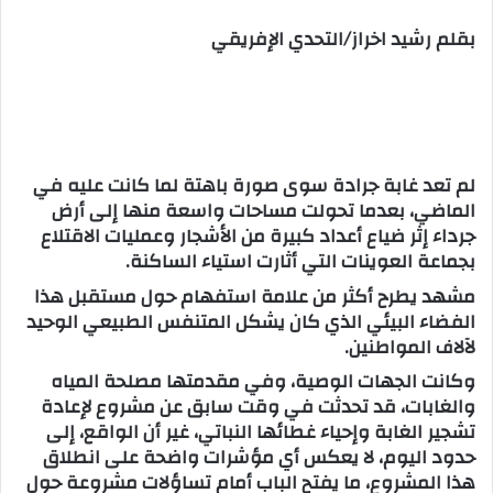
س
بقلم رشيد اخراز/التحدي الإفريقي
ل
ب
ر
ي
د
ا
لم تعد غابة جرادة سوى صورة باهتة لما كانت عليه في
إ
الماضي، بعدما تحولت مساحات واسعة منها إلى أرض
ل
جرداء إثر ضياع أعداد كبيرة من الأشجار وعمليات الاقتلاع
بجماعة العوينات التي أثارت استياء الساكنة.
ك
ت
مشهد يطرح أكثر من علامة استفهام حول مستقبل هذا
ر
الفضاء البيئي الذي كان يشكل المتنفس الطبيعي الوحيد
و
لآلاف المواطنين.
ن
وكانت الجهات الوصية، وفي مقدمتها مصلحة المياه
ي
والغابات، قد تحدثت في وقت سابق عن مشروع لإعادة
ا
تشجير الغابة وإحياء غطائها النباتي، غير أن الواقع، إلى
حدود اليوم، لا يعكس أي مؤشرات واضحة على انطلاق
هذا المشروع، ما يفتح الباب أمام تساؤلات مشروعة حول