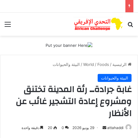
بحث عن
الق
الرئيسية
/
Foods
/
World
/
البيئة والحيوانات
البيئة والحيوانات
غابة جرادة… رئة المدينة تختنق
ومشروع إعادة التشجير غائب عن
الأنظار
attahaddi
أ
29 يونيو 2026
0
20
دقيقة واحدة
ر