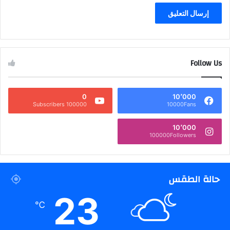
Follow Us
0
10٬000
100000 Subscribers
10000Fans
10٬000
100000Followers
حالة الطقس
23
℃