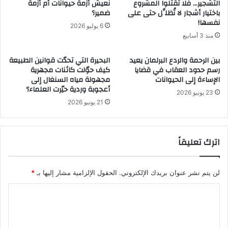
التشجير… فلا تقتلوا المشروع
نعيش أزمة حيوانات أم أزمة
باختيار أشجار لا تُظلِّل حتى على
ضمير؟
نفسها!
6 يوليو 2026
منذ 3 أسابيع
بين الرحمة والردع البرلمان يعيد
البحيرة التي تحدّت قوانين الطبيعة
رسم حدود العقاب في قضايا
كيف حوّلت كائنات مجهرية
الإساءة إلى الحيوانات
مجهولة مياه السنغال إلى
أعجوبة وردية حيّرت العلماء؟
23 يونيو 2026
21 يونيو 2026
اترك تعليقاً
لن يتم نشر عنوان بريدك الإلكتروني.
الحقول الإلزامية مشار إليها بـ
*
ا
ل
ت