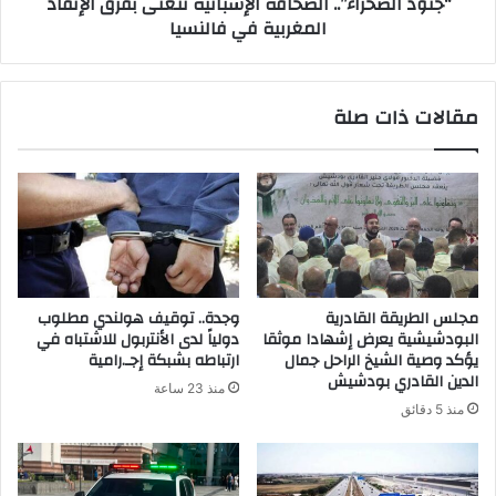
“جنود الصحراء”.. الصحافة الإسبانية تتغنى بفرق الإنقاذ
المغربية في فالنسيا
مقالات ذات صلة
مجلس الطريقة القادرية
وجدة.. توقيف هولندي مطلوب
البودشيشية يعرض إشهادا موثقا
دولياً لدى الأنتربول للاشتباه في
يؤكد وصية الشيخ الراحل جمال
ارتباطه بشبكة إجـ.رامية
الدين القادري بودشيش
منذ 23 ساعة
منذ 5 دقائق