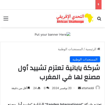
بحث عن
الق
الرئيسية
/
المستجدات الوطنية
المستجدات الوطنية
شركة يابانية تعتزم تشييد أول
مصنع لها في المغرب
أرسل
attahaddi
20 نوفمبر 2024
0
24
أقل من دقيقة
بريدا
إلكترونيا
تعتزم شركة “Sanden International” اليابانية “تشييد أول مصنع