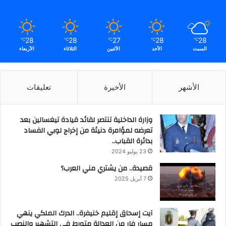
28
28
27
28
28
℃
℃
℃
℃
℃
السبت
الأحد
الأثنين
الثلاثاء
الأربعاء
الأشهر
الأخيرة
تعليقات
وزارة الداخلية تنتصر لقائد قيادة تيغسالين بعد
تعرضه لمؤامرة دنيئة من إخراج لوبي الفساد
بدائرة القباب..
23 يوليو 2024
قصيدة.. من يشتري مني العرب؟
7 أبريل 2025
آيت إسحاق إقليم خنيفرة.. الدرك الملكي ينهي
مسار فار من العدالة متورط في التشهير والنصب