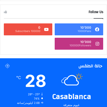
Follow Us
0
10٬000
100000 Subscribers
10000Fans
10٬000
100000Followers
حالة الطقس
28
℃
Casablanca
28º - 25º
74%
2.68 كيلومتر/ساعة
غيوم متفرقة