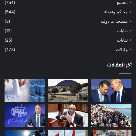
مجتمع
(754)
محاكم وقضاء
(544)
مستجدات دولية
(3)
نفابات
(12)
نقابات
(25)
وكالات
(478)
أخر المقالات