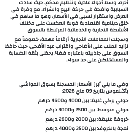
آخره، وسط أجواء عادية وتنظيم محكم، حيث سادت
انسيابية واضحة في حركة البيع والشراء، مع وفرة في
العرض واستقرار نسبي في الأسعار، وهو ما ساهم في
خلق دينامية اقتصادية قوية انعكست على مختلف
الأنشطة التجارية والخدماتية المرتبطة بالسوق.
وسجلت المعاملات التجارية أرقاماً مهمة، خصوصاً مع
تزايد الطلب على الأضاحي واقتراب عيد الأضحى، حيث حافظ
السوق على جاذبيته باعتباره فضاءً يحظى بثقة الكسابة
والمستهلكين على حد سواء.
وفي ما يلي أبرز الأسعار المسجلة بسوق المواشي
بأݣلموس بتاريخ 09 ماي 2026:
حولي بركي غليظ: بين 4000 و4600 درهم
حولي متوسط: بين 2500 و3000 درهم
خروفة غليظة: بين 2000 و2600 درهم
نعجة بالخروف: بين 3500 و4000 درهم