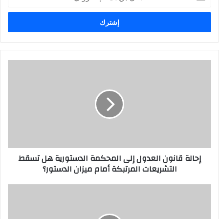
د
خ
ل
ب
ر
ي
د
ك
ا
ل
إ
ل
ك
ت
ر
إحالة قانون العدول إلى المحكمة الدستورية هل تسقط
و
التشريعات المرتبكة أمام ميزان الدستور؟
ن
ي