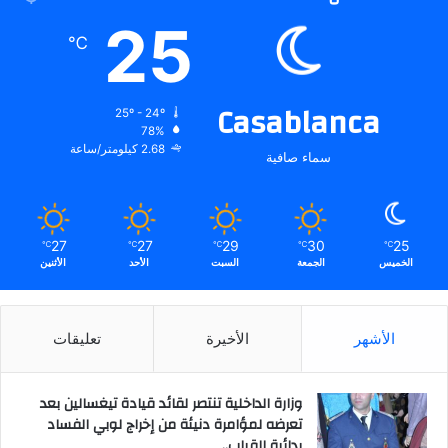
25
℃
Casablanca
25º - 24º
78%
2.68 كيلومتر/ساعة
سماء صافية
27
27
29
30
25
℃
℃
℃
℃
℃
الخميس
الجمعة
السبت
الأحد
الأثنين
الأشهر
الأخيرة
تعليقات
وزارة الداخلية تنتصر لقائد قيادة تيغسالين بعد
تعرضه لمؤامرة دنيئة من إخراج لوبي الفساد
بدائرة القباب..