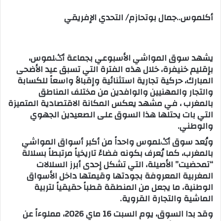
س
أكلموس..جمال بوتحازم/ التحدي الإفريقي
ل
ب
ر
يشهد سوق المواشي الأسبوعي بجماعة أݣلموس،
ي
بإقليم خنيفرة، خلال هذه الفترة التي تسبق عيد الأضحى
د
المبارك، حركية تجارية استثنائية وإقبالاً واسعاً للكسابة
ا
والتجار والمهنيين والوافدين من مختلف المناطق
إ
بالمغرب ، في مشهد يعكس المكانة الاقتصادية المتميزة
ل
التي بات يحتلها هذا السوق على الصعيدين الجهوي
ك
والوطني.
ت
ر
ويُعد سوق أݣلموس واحداً من أكبر أسواق المواشي
و
بالمغرب، كما يُعرف بكونه فضاءً تاريخياً مرتبطاً بسلالة
“تمحضيت” الأصيلة، التي تشكل إحدى أبرز السلالات
ن
المغربية المعروفة بجودتها وقيمتها داخل الأسواق
ي
الوطنية، ما يجعل من المنطقة قطباً حقيقياً لتربية
ا
الماشية والتجارة القروية.
وقد بدا السوق، يوم السبت 16 ماي 2026، مملوءاً عن