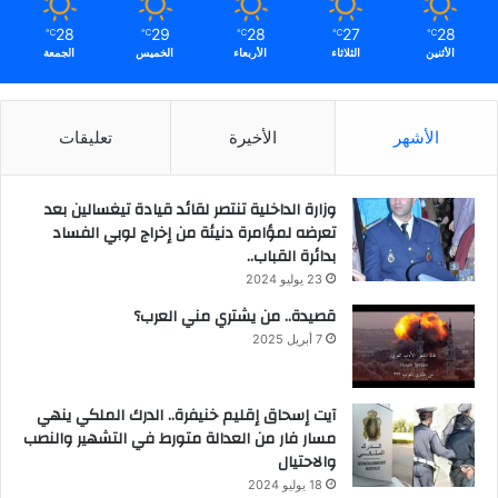
28
29
28
27
28
℃
℃
℃
℃
℃
الأثنين
الثلاثاء
الأربعاء
الخميس
الجمعة
الأشهر
الأخيرة
تعليقات
وزارة الداخلية تنتصر لقائد قيادة تيغسالين بعد
تعرضه لمؤامرة دنيئة من إخراج لوبي الفساد
بدائرة القباب..
23 يوليو 2024
قصيدة.. من يشتري مني العرب؟
7 أبريل 2025
آيت إسحاق إقليم خنيفرة.. الدرك الملكي ينهي
مسار فار من العدالة متورط في التشهير والنصب
والاحتيال
18 يوليو 2024