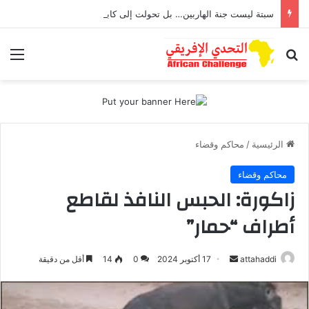
سبتة ليست جنة الهاربين… بل تحولت إلى كابوس يطارد أطفال تعرضوا للاغتصاب
بحث عن
الق
الرئيسية
/
محاكم وقضاء
محاكم وقضاء
زاكورة: الحبس النافذ لقاطع
أطراف “حمار”
أرسل
attahaddi
17 أكتوبر 2024
0
14
أقل من دقيقة
بريدا
إلكترونيا