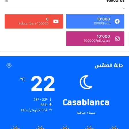
Follow Us
0
10٬000
100000 Subscribers
10000Fans
10٬000
100000Followers
حالة الطقس
22
℃
Casablanca
28º - 22º
88%
1.34 كيلومتر/ساعة
سماء صافية