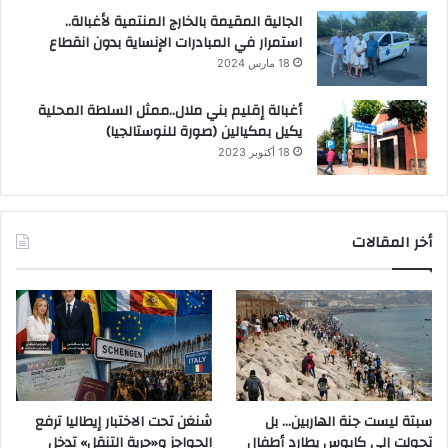
الجالية المقيمة بالخارج المنتمية لأغبالة..
استمرار في المبادرات الإنساية بدون انقطاع
18 مارس 2024
أغبالة إقليم بني ملال..ممثل السلطة المحلية
يكيل بمكيالين (صورة للنوستالجيا)
18 أكتوبر 2023
أخر المقالات
سبتة ليست جنة الهاربين… بل
شنغن تحت الاختبار إيطاليا ترفع
تحولت إلى كابوس يطارد أطفال
الحواجز و«حرية التنقل» تدخل