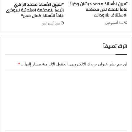
تعيين الأستاذ محمد حبشان وكيلاً
*تعيين الأستاذ محمد الزاهري
عاماً للملك لدى محكمة
رئيساً للمحكمة الابتدائية لبيوكرى
الاستئناف بتارودانت
خلفاً للأستاذ كمال محرر*
منذ أسبوعين
منذ أسبوعين
اترك تعليقاً
لن يتم نشر عنوان بريدك الإلكتروني.
الحقول الإلزامية مشار إليها بـ
*
ا
ل
ت
ع
ل
ي
ق