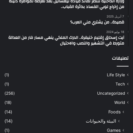
وزارة الداخلية تنتصر لقائد قيادة تيغسالين بعد تعرضه لمؤامرة دنيئة
من إخراج لوبي الفساد بدائرة القباب..
7 أبريل 2025
قصيدة.. من يشتري مني العرب؟
18 يوليو 2024
آيت إسحاق إقليم خنيفرة.. الدرك الملكي ينهي مسار فار من العدالة
متورط في التشهير والنصب والاحتيال
تصنيفات
(1)
Life Style
(1)
Tech
(256)
Uncategorized
(18)
World
(14)
Foods
البيئة والحيوانات
(14)
(1)
Games