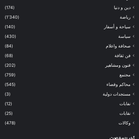
دين و دنيا
(174)
رياضة
(1٬340)
سياحة و أسفار
(140)
سياسة
(430)
صحافة واعلام
(84)
فن ثقافة
(68)
فنون ومشاهير
(202)
مجتمع
(759)
محاكم وقضاء
(545)
مستجدات دولية
(3)
نفابات
(12)
نقابات
(25)
وكالات
(478)
أخر المقالات