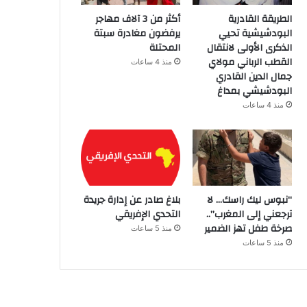
الطريقة القادرية
أكثر من 3 آلاف مهاجر
البودشيشية تحيي
يرفضون مغادرة سبتة
الذكرى الأولى لانتقال
المحتلة
القطب الرباني مولاي
منذ 4 ساعات
جمال الدين القادري
البودشيشي بمداغ
منذ 4 ساعات
“نبوس ليك راسك… لا
بلاغ صادر عن إدارة جريدة
ترجعني إلى المغرب”..
التحدي الإفريقي
صرخة طفل تهز الضمير
منذ 5 ساعات
منذ 5 ساعات