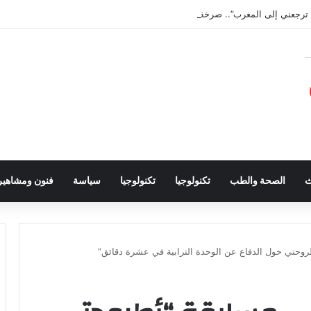
ترجعني إلى المغرب”.. صرخة طفل تهز الضمير
ث
الصحة والطب
تكنولوجيا
تكنولوجيا
سياسة
فنون ومشاهير
طروحتي حول الدفاع عن الوحدة الترابية في عشرة دقائق”