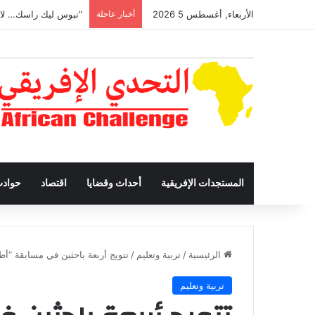
الأربعاء, أغسطس 5 2026
أخبار عاجلة
“نبوس ليك راسك… لا 
المستجدات الإفريقية
أحداث وقضايا
اقتصاد
حواد
الرئيسية
/
تربية وتعليم
/
تتويج أربعة باحثين في مسابقة “أ
تربية وتعليم