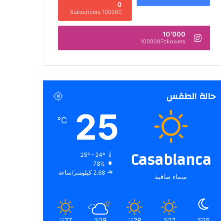
0
100000 Subscribers
10٬000
100000Followers
حالة الطقس
25
℃
Casablanca
25º - 24º
78%
2.68 كيلومتر/ساعة
سماء صافية
27
28
28
27
25
℃
℃
℃
℃
℃