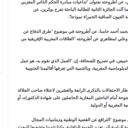
، عن أطروحته بعنوان “تداعيات مبادرة الحكم الذاتي المغربي
 آلت الجائزة الثانية للطالبة الباحثة تفرح بوكرين، عن
 العيون الساقية الحمراء نموذجا”.
ن، محمد أحمد حامنا، عن أطروحته في موضوع “طرق الدفاع عن
، وعلي لمطاهري عن أطروحته “العلاقات المغربية الإفريقية من
بيض، في تصريح للصحافة، إن “العمل الذي نقوم به، هو عمل
وماسية المغربية، وبالتنمية التي تعرفها أقاليمنا الجنوبية
ر الاحتفالات بالذكرى الرابعة والعشرين لاعتلاء صاحب الجلالة
ة أمام الباحثين المغاربة الحاصلين على شهادة الدكتوراه، أو
المغربية أو الدولية.
وضوع “الترافع عن القضية الوطنية وديناميات المجال
الرامية إلى تعزيز الجبهة الداخلية، وكذا تثمينا وتشجيعا للبحث