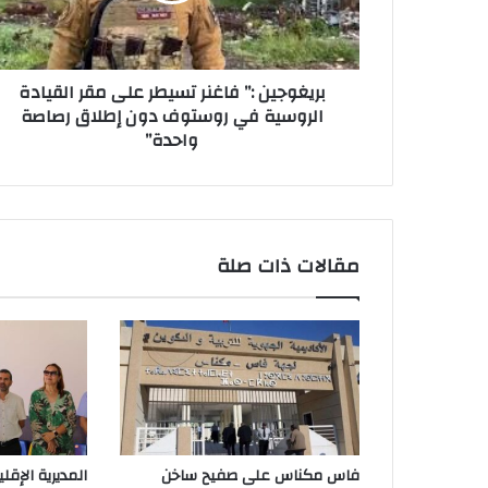
بريغوجين :” فاغنر تسيطر على مقر القيادة
الروسية في روستوف دون إطلاق رصاصة
واحدة”
مقالات ذات صلة
فاس مكناس على صفيح ساخن
المديرية الإقلي