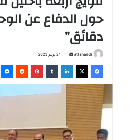
تتويج أربعة باحثين
حول الدفاع عن الوح
دقائق”
أرسل
attahaddi
24 يونيو 2023
بريدا
فيسبوك
X
لينكدإن
بينتيريست
م
إلكترونيا