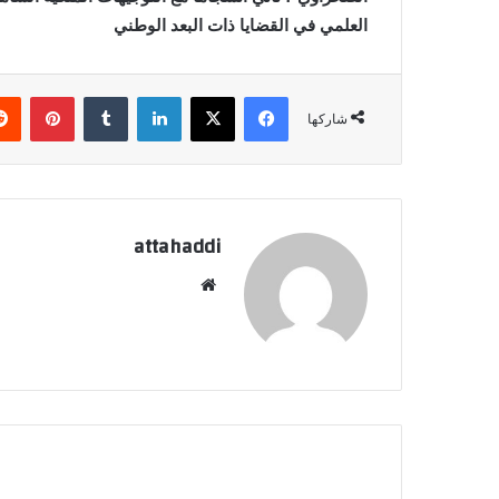
العلمي في القضايا ذات البعد الوطني
فيسبوك
X
لينكدإن
بينتي
شاركها
attahaddi
موقع
الويب