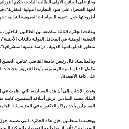
وحاز على الجائزة الأولى الطالب الباحث حكيم التوزاني
لجهة الصحراء على ضوء التجارب الدولية المقارنة”، فيما
أطروحتها حول “تقييم السياسات العمومية الترابية : جهة
وعادت الجائزة الثالثة مناصفة بين الطالبين الباحثي
القضية الوطنية في المحافل الدولية باللغات الأجنبية”
منظور الدبلوماسية الدينية : دراسة علمية استشرافية”.
وبالمناسبة، قال رئيس جامعة القاضي عياض، الحسن اح
مكمل للدبلوماسية الرسمية، وأيضا للتعريف بنجاحات الدبل
على كافة الأصعدة”.
وتجدر الإشارة إلى أن هذه المسابقة، التي نظمت في إطا
الملك محمد السادس عرش أسلافه المنعمين، كانت مفتوح
المسجلين بأحد مراكز الدكتوراه في المؤسسات الجامعية 
وبحسب المنظمين، فإن هذه الجائزة، التي نظمت حول م
الصحراوي”، تأتي انسجاما مع التوجيهات الملكية السامية 