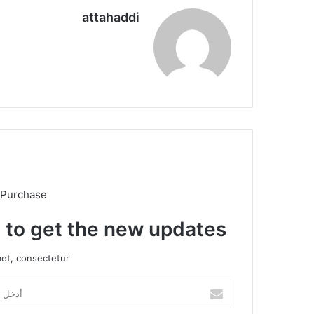
attahaddi
موق
ع
الوي
ب
 Purchase
t to get the new updates!
et, consectetur.
أ
د