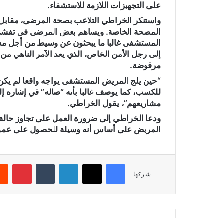
و
على التجهيزات اللازمة للاستشفاء.
ن
واستنكر الخراطي التلاعب بصحة المرضى، مقابل ا
ي
المصحة الخاصة. ويساهم بعض المرضى في تفشي
ا
المستشفى غالبا ما يبحثون عن وسيط من أجل مسا
إلى رجل الأمن الخاص، الذي يعد الآمر الناهي من
مرفوضة.
“حين يلج المريض المستشفى يواجه واقعا لم يكن
للكسب، كما يوصف غالبا بأنه “ضالة” في إشارة إ
مشاريعهم”، يقول الخراطي.
ودعا الخراطي إلى ضرورة العمل على تجاوز حالة ا
المريض على أساس أنه وسيلة للحصول على عمولات
فيسبوك
X
لينكدإن
‏Tumblr
بينتيريست
شاركها