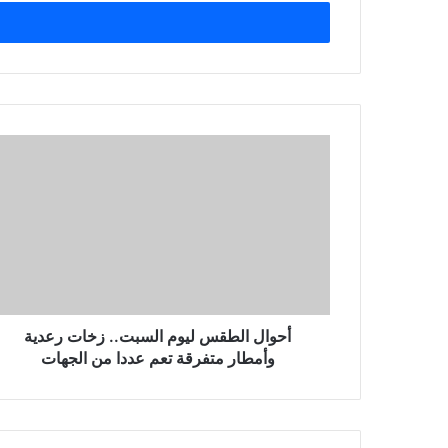
خ
ل
ب
ر
ي
د
ك
ا
ل
إ
ل
ك
ت
ر
و
ن
أحوال الطقس ليوم السبت.. زخات رعدية
ي
وأمطار متفرقة تعم عددا من الجهات