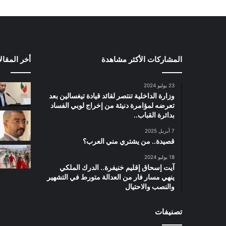
المشاركات الأكثر مشاهدة
أخر المقال
23 يوليو 2024
وزارة الداخلية تنتصر لقائد قيادة تيغسالين بعد
تعرضه لمؤامرة دنيئة من إخراج لوبي الفساد
بدائرة القباب..
7 أبريل 2025
قصيدة.. من يشتري مني العرب؟
18 يوليو 2024
آيت إسحاق إقليم خنيفرة.. الدرك الملكي
ينهي مسار فار من العدالة متورط في التشهير
والنصب والاحتيال
تصنيفات