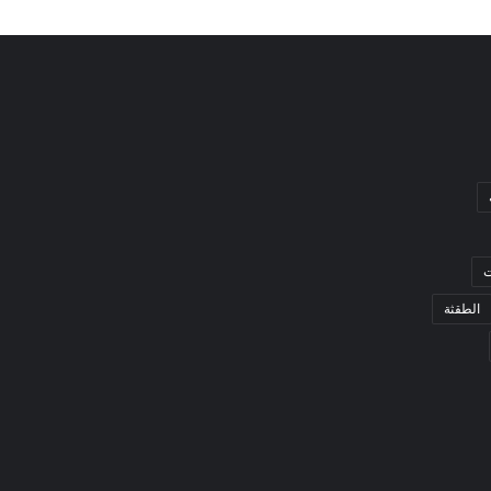
ت
الطقثة