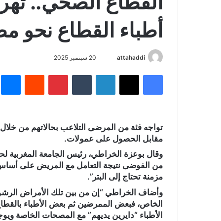
القطاع الصحي.. ته
أطباء القطاع نحو م
attahaddi
أ
20 سبتمبر 2025
ر
فيسبوك
X
لينكدإن
‏Tumblr
بينتيريست
‏Reddit
ما
س
ل
ب
ر
تواجه فئة من المرضى التلاعب بحالاتهم من خلا
ي
مقابل الحصول على عمولات.
د
ا
وقال بوعزة الخراطي، رئيس الجامعة المغربية ل
إ
من الفوضى نتيجة التعامل مع المريض على أسا
مزمنة تحتاج إلى البتر”.
ل
ك
وأضاف الخراطي “إن من بين تلك الأمراض الرشوة،
ت
الخاص، فبعض الممرضين ثم بعض الأطباء بالقطاع 
ر
الأطباء “دايرين يديهم” مع المصحات الخاصة ويوجه