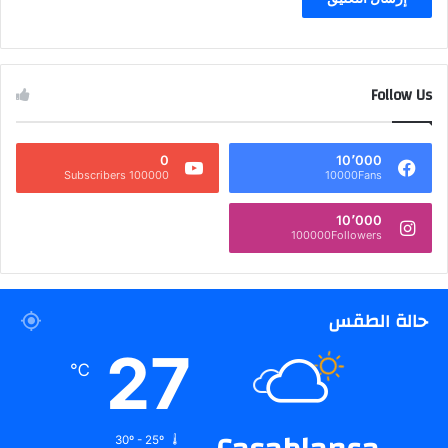
Follow Us
0
10٬000
100000 Subscribers
10000Fans
10٬000
100000Followers
حالة الطقس
27
℃
30º - 25º