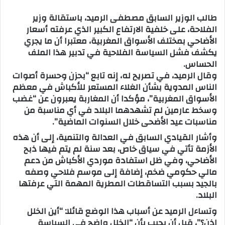
س
طالب الوزير السابق مصطفى الرميد، باستقالة وزير
ل
الفلاحة، على خلفية الارتفاع الكبير الذي عرفته أسعار
ب
الأضاحي بمختلف الأسواق المغربية، معتبرا أن ما يجري
ر
يكشف فشل السياسة الفلاحية في تدبير هذا الملف
ي
الحساس.
د
وقال الرميد، في تصريح له، إنه تابع “بحزن وحسرة أصوات
ا
الناس المدوية بشأن الغلاء المستعر للأكباش في معظم
إ
الأسواق المغربية”، مؤكدا أن المغاربة يعبرون عن “غضب
ل
وسخط عارمين لم تشهدهما البلاد في أي مناسبة من
ك
مناسبات عيد الأضحى خلال السنوات الماضية”.
ت
وأشار القيادي السابق في العدالة والتنمية، إلى أن هذه
ر
الأزمة تأتي في سياق خاص، بعد سنة لم يتم فيها ذبح
و
الأضاحي، وفي ظل استفادة موردي الأكباش من دعم
ن
مالي حكومي ضخم، إضافة إلى موسم فلاحي وصفه
ي
بالجيد بسبب التساقطات المطرية المهمة التي عرفتها
ا
البلاد.
وتساءل الرميد عن أسباب هذا الوضع قائلا: “أين الخلل
إذن؟”، قبل أن يجيب بأن “الخلل واضح في السياسة