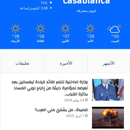
Casablanca
74%
2.68 كيلومتر/ساعة
غيوم متفرقة
28
28
27
28
30
℃
℃
℃
℃
℃
السبت
الأحد
الأثنين
الثلاثاء
الأربعاء
الأشهر
الأخيرة
تعليقات
وزارة الداخلية تنتصر لقائد قيادة تيغسالين بعد
تعرضه لمؤامرة دنيئة من إخراج لوبي الفساد
بدائرة القباب..
23 يوليو 2024
قصيدة.. من يشتري مني العرب؟
7 أبريل 2025