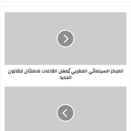
ر
ي
د
ك
ا
ل
إ
ل
ك
ت
ر
المركز السينمائي المغربي يُمهل القاعات للامتثال للقانون
و
الجديد
ن
ي