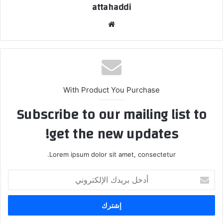
attahaddi
موق
ع
الوي
ب
With Product You Purchase
Subscribe to our mailing list to
get the new updates!
Lorem ipsum dolor sit amet, consectetur.
أ
د
خ
ل
ب