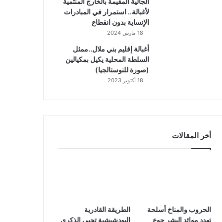
الجالية المقيمة بالخارج المنتمية
لأغبالة.. استمرار في المبادرات
الإنساية بدون انقطاع
18 مارس 2024
أغبالة إقليم بني ملال..ممثل
السلطة المحلية يكيل بمكيالين
(صورة للنوستالجيا)
18 أكتوبر 2023
أخر المقالات
الحروب والمناخ أسلحة
الطريقة القادرية
تهدد موائد البشر جوع
البودشيشية تحيي الذكرى