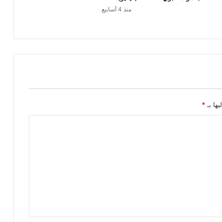
منذ 4 أسابيع
يها بـ
*