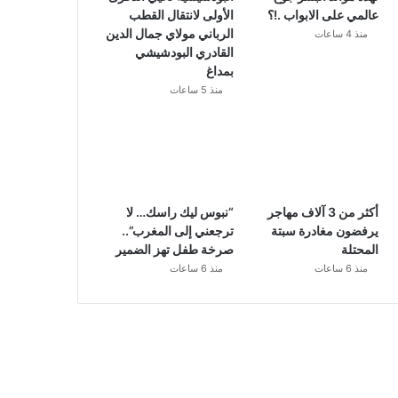
عالمي على الابواب .!؟
الأولى لانتقال القطب
الرباني مولاي جمال الدين
منذ 4 ساعات
القادري البودشيشي
بمداغ
منذ 5 ساعات
أكثر من 3 آلاف مهاجر
“نبوس ليك راسك… لا
يرفضون مغادرة سبتة
ترجعني إلى المغرب”..
المحتلة
صرخة طفل تهز الضمير
منذ 6 ساعات
منذ 6 ساعات