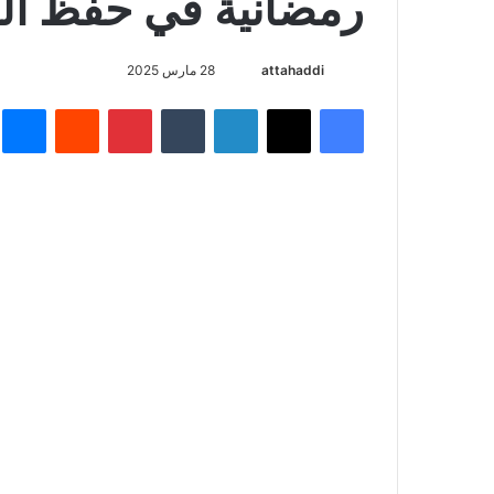
رمضانية في حفظ الق
attahaddi
أ
28 مارس 2025
ر
فيسبوك
X
لينكدإن
‏Tumblr
بينتيريست
‏Reddit
ما
س
ل
ب
ر
ي
د
ا
إ
ل
ك
ت
ر
و
ن
ي