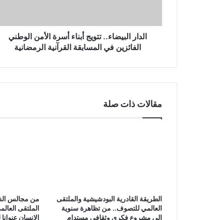
ر
و
ن
الدار البيضاء.. تتويج أبناء أسرة الأمن الوطني
ي
الفائزين في المسابقة القرآنية الرمضانية
مقالات ذات صلة
الطريقة القادرية البودشيشية والملتقى
من مجالس الذك
العالمي للتصوف.. من تظاهرة سنوية
الملتقى العال
إلى مشروع فكري وثقافي مستدام
الإنسان عنوانا ل