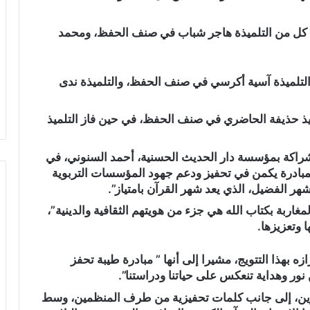
 إلى كل من التلميذة هاجر شباب في صنف الحفظ، ومحمد
ى التلميذة آسية أكرسي في صنف الحفظ، والتلميذة ندى
تلميذ حذيفة الحاضري في صنف الحفظ، في حين فاز التلميذ
شراكة بمؤسسة دار الحديث الحسنية، أحمد السنوني، في
مبادرة يكمن في تحفيز ودعم جهود المؤسسات التربوية
شهر الفضيل، الذي يعد شهر القرآن بامتياز”.
اربة بكتاب الله هي جزء من هويتهم الثقافية والدينية”،
 وتعزيزها.
 بهذا التتويج، مشيرا إلى أنها ” مبادرة طيبة تحفز
ور وهداية تنعكس على حياتنا ودراستنا”.
ئزين، إلى جانب كلمات تحفيزية من طرف المنظمين، وسط