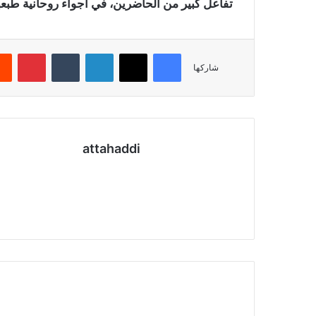
تفاعل كبير من الحاضرين، في أجواء روحانية طبعها 
فيسبوك
X
لينكدإن
‏Tumblr
بينتيريست
شاركها
attahaddi
موق
ع
الوي
ب