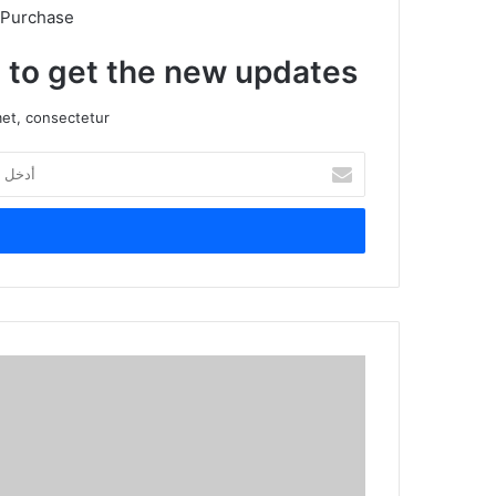
 Purchase
t to get the new updates!
et, consectetur.
أ
د
خ
ل
ب
ر
ي
د
ك
ا
ل
إ
ل
ك
ت