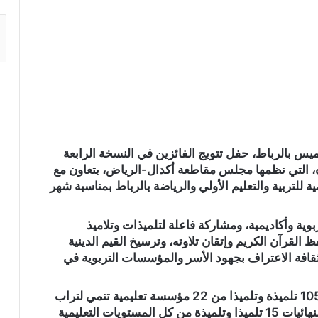
س بالرباط، حفل تتويج الفائزين في النسخة الرابعة
 التي نظمها مجلس مقاطعة أكدال-الرياض، بتعاون مع
 للتربية والتعليم الأولي والرياضة بالرباط بمناسبة شهر
ية وأكاديمية، ومشاركة فاعلة لتلميذات وتلاميذ
القرآن الكريم وإتقان تلاوته، وترسيخ القيم الدينية
افة الاعتراف بجهود الأسر والمؤسسات التربوية في
وعرفت نسخة هذه السنة من المسابقة مشاركة 105 تلميذة وتلميذا من 22 مؤسسة تعليمية تنمي لتراب
مقاطعة أكدال-الرياض، وبلغ عدد المتأهلين إلى النهائيات 15 تلميذا وتلميذة من كل المستويات التعليمية