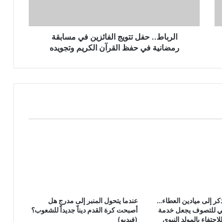
الرباط.. حفل تتويج الفائزين في مسابقة
رمضانية في حفظ القرآن الكريم وتجويده
ر إلى ميادين العطاء…
عندما يتحول المنبر إلى مدرج هل
مي للتصوف يجعل خدمة
أصبحت كرة القدم ديناً جديداً للشعوب؟
لاحتفاء بالمولد النبوي
(فيديو)