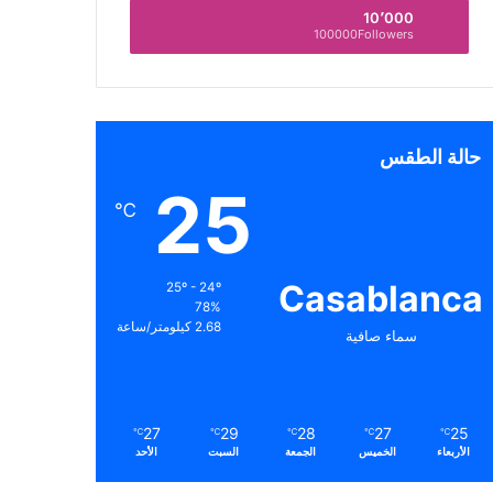
10٬000
100000Followers
حالة الطقس
25
℃
Casablanca
25º - 24º
78%
2.68 كيلومتر/ساعة
سماء صافية
27
29
28
27
25
℃
℃
℃
℃
℃
الأربعاء
الخميس
الجمعة
السبت
الأحد