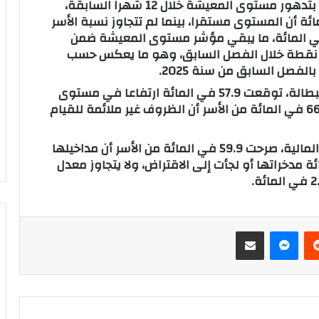
وأوضحت المندوبية أن نسبة الأسر التي صرحت بتدهور مستوى المعيشة خلال 12 شهرا السابقة،
 المائة، فيما اعتبرت 19.1 في المائة أن المستوى مستقرا، بينما لم تتجاوز نسبة الأسر
 تحدثت عن تحسن مستوى المعيشة 5.8 في المائة، ما يبقي مؤشر مستوى المعيشة ضمن
طاق سلبي بلغ ناقص 69.3 نقطة، عوض 72.5 نقطة خلال الفصل السابق، وهو ما يعكس حسب
لفصل السابق من سنة 2025.
وحول تصورات الأسر بخصوص تطور مستوى البطالة، توقعت 57.9 في المائة ارتفاعا في مستوى
البطالة خلال 12 شهرا المقبلة، بينما اعتبرت 66.9 في المائة من الأسر أن الظروف غير ملائمة للقيام
وارتباطا بإحساس الأسر حول تحسن وضعيتهم المالية، صرحت 59.9 في المائة من الأسر أن مداخيلها
، فيما استنزفت 37.5 في المائة مدخراتها أو لجأت إلى الاقتراض، ولا يتجاوز معدل
‏Reddit
ماسنجر
مشاركة عبر البريد