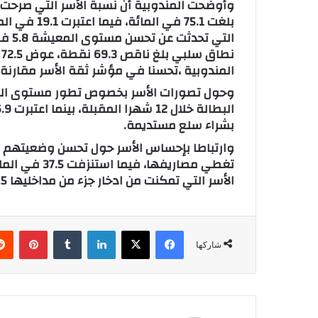
بلغت 75.1 في
التي
ن
المندوبية ،تحسنا في مؤشر ثقة الأسر مقارنة با
بشراء سلع مستديمة.
تغطي مصاريفها
الأسر التي تمكنت من ادخار جزء من مداخليها 2.5 في المائة.
فيسبوك
X
لينكدإن
‏Tumblr
بينتيريست
شاركها