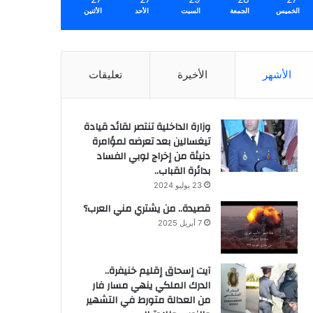
الخميس
الجمعة
السبت
الأحد
الأثنين
الأشهر
الأخيرة
تعليقات
وزارة الداخلية تنتصر لقائد قيادة
تيغسالين بعد تعرضه لمؤامرة
دنيئة من إخراج لوبي الفساد
بدائرة القباب..
23 يوليو 2024
قصيدة.. من يشتري مني العرب؟
7 أبريل 2025
آيت إسحاق إقليم خنيفرة..
الدرك الملكي ينهي مسار فار
من العدالة متورط في التشهير