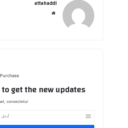
attahaddi
موق
ع
الوي
ب
 Purchase
t to get the new updates!
et, consectetur.
أ
د
خ