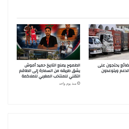
بضائع يحتجون على
الطموح يصنع التاريخ حميد أموش
الدعم ويتوعدون
يشق طريقه من السمارة إلى الطاقم
التقني للمنتخب المغربي للملاكمة
منذ يوم واحد