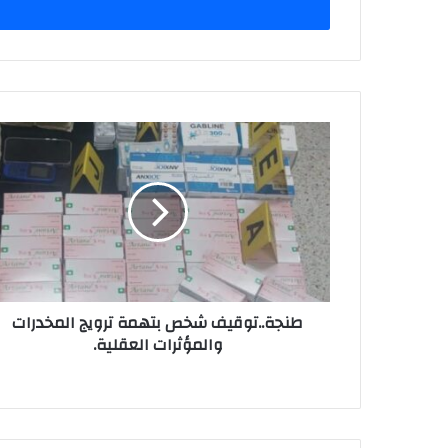
ل
ب
ر
ي
د
ك
ا
ل
إ
ل
ك
ت
ر
و
ن
طنجة..توقيف شخص بتهمة ترويج المخدرات
ي
والمؤثرات العقلية.