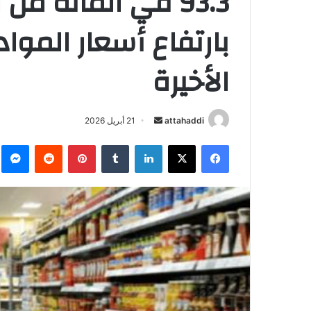
93.3 في المائة م
الأخيرة
attahaddi
أ
21 أبريل 2026
ر
فيسبوك
X
لينكدإن
‏Tumblr
بينتيريست
‏Reddit
ما
س
ل
ب
ر
ي
د
ا
إ
ل
ك