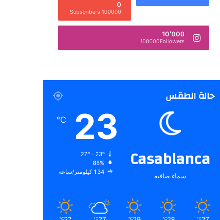
0
100000 Subscribers
10٬000
100000Followers
حالة الطقس
23
℃
Casablanca
27º - 23º
88%
1.34 كيلومتر/ساعة
سماء صافية
27
27
29
28
27
℃
℃
℃
℃
℃