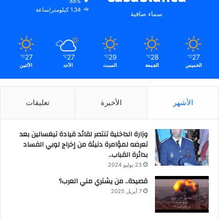
88%
1.34 كيلومتر/ساعة
سماء صافية
27
27
29
28
27
℃
℃
℃
℃
℃
الخميس
الجمعة
السبت
الأحد
الأثنين
الأشهر
الأخيرة
تعليقات
وزارة الداخلية تنتصر لقائد قيادة تيغسالين بعد
تعرضه لمؤامرة دنيئة من إخراج لوبي الفساد
بدائرة القباب..
23 يوليو 2024
قصيدة.. من يشتري مني العرب؟
7 أبريل 2025