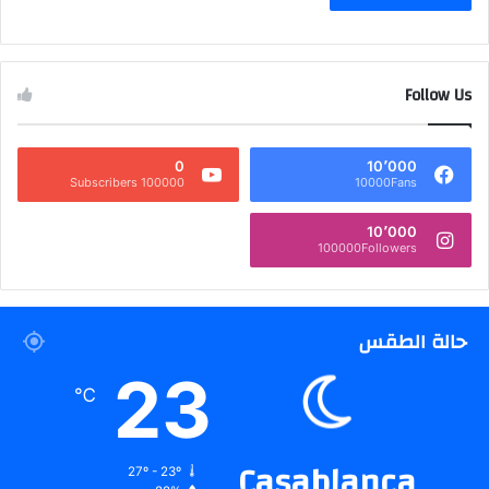
Follow Us
0
10٬000
100000 Subscribers
10000Fans
10٬000
100000Followers
حالة الطقس
23
℃
Casablanca
27º - 23º