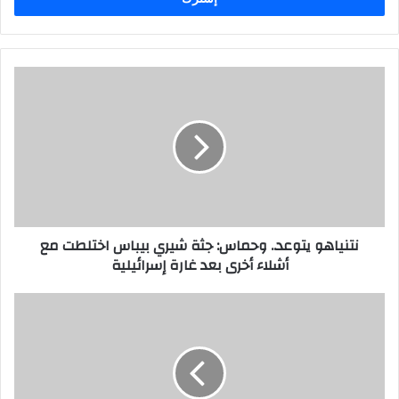
ب
ر
ي
د
ك
ا
ل
إ
ل
ك
ت
ر
نتنياهو يتوعد.. وحماس: جثة شيري بيباس اختلطت مع
و
أشلاء أخرى بعد غارة إسرائيلية
ن
ي