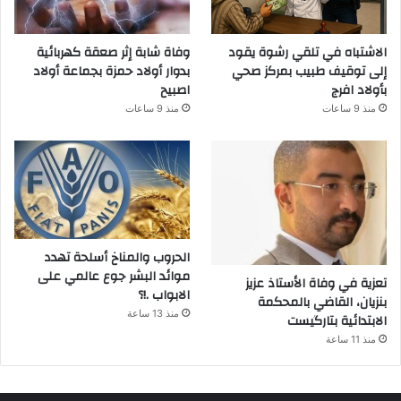
الاشتباه في تلقي رشوة يقود
وفاة شابة إثر صعقة كهربائية
إلى توقيف طبيب بمركز صحي
بدوار أولاد حمزة بجماعة أولاد
بأولاد افرج
اصبيح
منذ 9 ساعات
منذ 9 ساعات
الحروب والمناخ أسلحة تهدد
موائد البشر جوع عالمي على
تعزية في وفاة الأستاذ عزيز
الابواب .!؟
بنزيان، القاضي بالمحكمة
منذ 13 ساعة
الابتدائية بتارگيست
منذ 11 ساعة