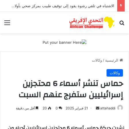
الاشتباه في تلقي رشوة يقود إلى توقيف طبيب بمركز صحي بأولاد افرج
بحث عن
الق
الرئيسية
/
وكالات
وكالات
حماس تنشر أسماء 6 محتجزين
إسرائيليين ستفرج عنهم السبت
attahaddi
أ
21 فبراير 2025
0
20
أقل من دقيقة
ر
س
نشرت حركة حماس أسماء 6 محتجزين إسرائيليين أحياء من
ل