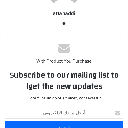
attahaddi
موق
ع
الوي
ب
With Product You Purchase
Subscribe to our mailing list to
get the new updates!
Lorem ipsum dolor sit amet, consectetur.
أ
د
خ
ل