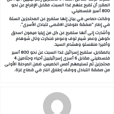
المقرر أن تفرج عنهم غدا السبت، مقابل الإفراج عن نحو
ب
800 أسير فلسطيني.
ر
وقالت حماس في بيان إنها ستفرج عن المحتجزين الستة
ي
في إطار “صفقة طوفان الاقصى لتبادل الأسرى”.
د
ا
وأشارت إلى أنها ستفرج عن كل من إيليا ميمون اسحق
إ
كوهن وعمر شيم توف وعومر فنكرت وتال شوهام
وأفيرا منغستو وهشام السيد.
ل
ك
بالمقابل، ستفرج إسرائيل غدا السبت عن نحو 800 أسير
ت
فلسطيني مقابل 6 أسرى إسرائيليين أحياء وجثامين 4
ر
محتجزين تم تسليمهم أمس الخميس، ضمن المرحلة الأولى
و
من صفقة التبادل ووقف إطلاق النار في قطاع غزة.
ن
ي
ا