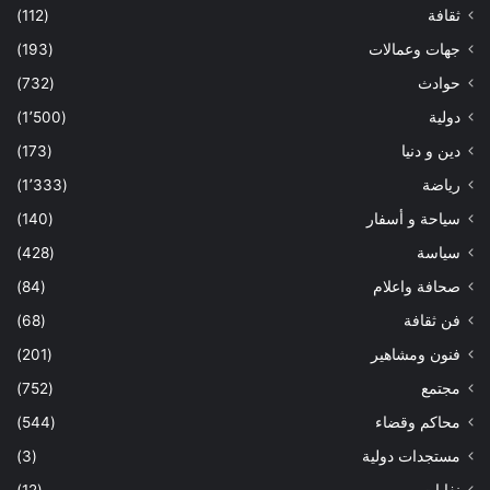
ثقافة
(112)
جهات وعمالات
(193)
حوادث
(732)
دولية
(1٬500)
دين و دنيا
(173)
رياضة
(1٬333)
سياحة و أسفار
(140)
سياسة
(428)
صحافة واعلام
(84)
فن ثقافة
(68)
فنون ومشاهير
(201)
مجتمع
(752)
محاكم وقضاء
(544)
مستجدات دولية
(3)
نفابات
(12)