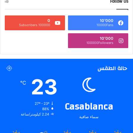
Follow Us
0
10٬000
100000 Subscribers
10000Fans
10٬000
100000Followers
حالة الطقس
23
℃
Casablanca
27º - 23º
88%
2.24 كيلومتر/ساعة
سماء صافية