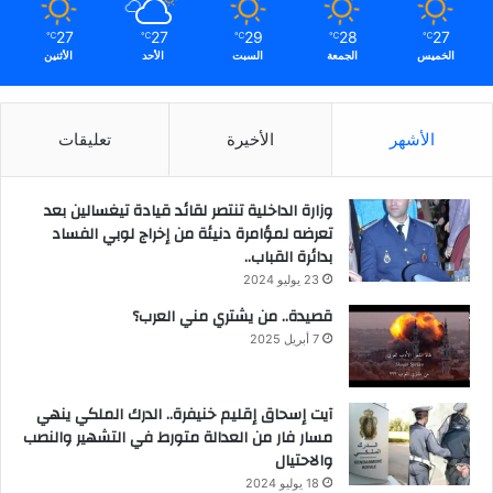
27
27
29
28
27
℃
℃
℃
℃
℃
الخميس
الجمعة
السبت
الأحد
الأثنين
الأشهر
الأخيرة
تعليقات
وزارة الداخلية تنتصر لقائد قيادة تيغسالين بعد
تعرضه لمؤامرة دنيئة من إخراج لوبي الفساد
بدائرة القباب..
23 يوليو 2024
قصيدة.. من يشتري مني العرب؟
7 أبريل 2025
آيت إسحاق إقليم خنيفرة.. الدرك الملكي ينهي
مسار فار من العدالة متورط في التشهير والنصب
والاحتيال
18 يوليو 2024