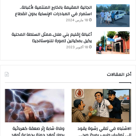
الجالية المقيمة بالخارج المنتمية لأغبالة..
استمرار في المبادرات الإنساية بدون انقطاع
18 مارس 2024
أغبالة إقليم بني ملال..ممثل السلطة المحلية
يكيل بمكيالين (صورة للنوستالجيا)
18 أكتوبر 2023
أخر المقالات
الاشتباه في تلقي رشوة يقود
وفاة شابة إثر صعقة كهربائية
إلى توقيف طبيب بمركز صحي
بدوار أولاد حمزة بجماعة أولاد