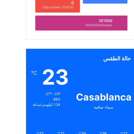
0
100000 Subscribers
10٬000
100000Followers
حالة الطقس
23
℃
Casablanca
27º - 23º
88%
1.34 كيلومتر/ساعة
سماء صافية
27
27
29
28
27
℃
℃
℃
℃
℃