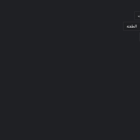
ت
الطقثة