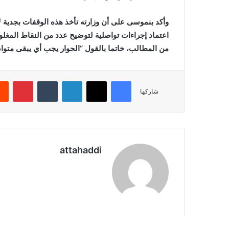
وأكد بنموسى على أن وزارته تأخذ هذه الوقفات بجدية لأن
اعتماد إجراءات تواصلية لتوضيح عدد من النقاط المغلوط
من المطالب، خاتما بالقول “الحوار يجب أي يبقى متوا
فيسبوك
X
لينكدإن
بينتي
شاركها
attahaddi
موقع
الويب