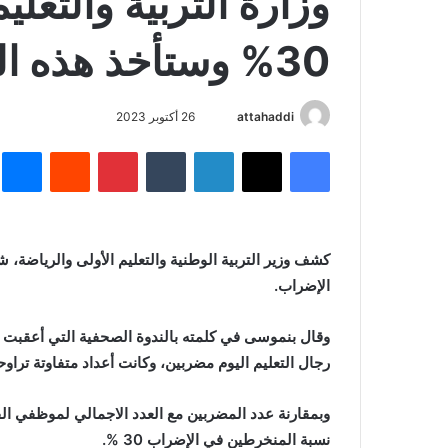
وزارة التربية والتعل
30% وستأخذ هذه الوقفات بجدية
أرسل
attahaddi
26 أكتوبر 2023
بريدا
فيسبوك
X
لينكدإن
بينتيريست
م
إلكترونيا
كشف وزير التربية الوطنية والتعليم الأولى والرياضة
الإضراب.
رجال التعليم اليوم مضربين، وكانت أعداد متفاوتة تراوحت بين 80% و100% ففترا
نسبة المنخرطين في الإضراب 30 %.