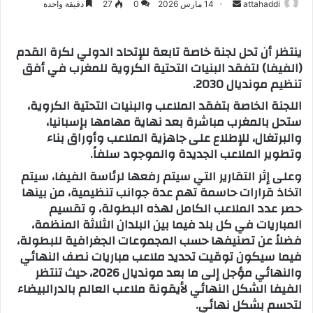
attahaddi
أ
14 مارس 2026
0
27
دقيقة واحدة
ر
س
ينتظر أن تحل لجنة خاصة تابعة للإتحاد الدولي لكرة القدم
ل
(الفيفا) لتفقد البنيات التحتية الكروية للمغرب في أفق
ب
تنظيم مونديال 2030.
ر
اللجنة الخاصة بتفقد الملاعب والبنيات التحتية الكروية،
ي
ستحل بالمغرب مباشرة بعد نهاية مهامها بإسبانيا،
د
والبرتغال، للإطلاع على جاهزية الملاعب وأوراق بناء
ا
وتطوير الملاعب الجديدة والموجود سلفاً.
إ
وعلى إثر التقارير التي سيتم رفعها لرئاسة الفيفا، سيتم
ل
اتخاذ قرارات حاسمة تهم عدة جوانب تنظيمية، من بينها
ك
حصر عدد الملاعب الكامل لهذه البطولة، و تقسيم
ت
المباريات في كل بلد فيما بين البلدان الثلاثة المنظمة،
ر
فضلاً عن تصنيفها حسب المجموعات الجغرافية للبطولة،
و
فيما سيكون توقيت تحديد ملاعب مباريات نصف النهائي
ن
والنهائي مؤجل إلى ما بعد مونديال 2026، حيث تنتظر
ي
الفيفا الشكل النهائي لأيقونة ملاعب العالم بالدرالبيضاء
ا
لتحسم بشكل نهائي.