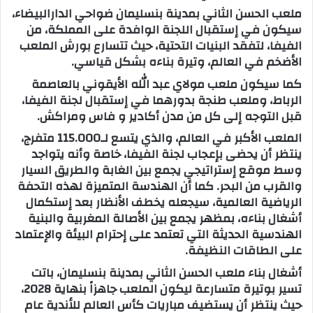
ملعب الحسن الثاني بمدينة بنسليمان ضواحي الدارالبيضاء،
سيكون في إستقبال اللجنة الوافدة على المملكة، من
الفيفا، لتفقد البنيات التحتية، حيث تتسارع بورش الملعب
الأضخم في العالم، وتيرة بناءه بشكل قياسي.
كما سيكون ملعب مولاي عبد الله الأيقوني بالعاصمة
الرباط، وملعب طنجة بدورهما في إستقبال لجنة الفيفا،
قبل التوجه إلى كل من مدن أكادير و فاس ومراكش.
الملعب الأكبر في العالم، والذي يتسع لـ115.000 متفرج،
ينتظر أن يحضى بإعجاب لجنة الفيفا، خاصة وأنه يتواجد
وسط موقع إستراتيجي يجمع بين الغابة والطريق السيار
والقرب من البحر. كما أن الهندسة المتميزة لهذه التحفة
الرياضية العالمية، سيجعله يخطف الأنظار بعد إستكمال
أشغال بناءه، بمظهر يجمع بين الأصالة المغربية والبنية
الهندسية الحديثة التي تعتمد على إحترام البيئة والإعتماد
على الطاقات النظيفة.
أشغال بناء ملعب الحسن الثاني بمدينة بنسليمان، باتت
تسير بوتيرة متسارعة ليكون الملعب جاهزاً بنهاية 2028،
حيث ينتظر أن يستضيف مباريات كأس العالم للأندية عام