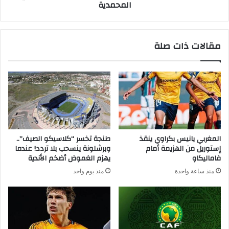
المحمدية
مقالات ذات صلة
المغربي يانيس بكراوي ينقذ
طنجة تخسر “كلاسيكو الصيف”..
إستوريل من الهزيمة أمام
وبرشلونة ينسحب بلا تردد! عندما
فاماليكاو
يهزم الغموض أضخم الأندية
منذ ساعة واحدة
منذ يوم واحد