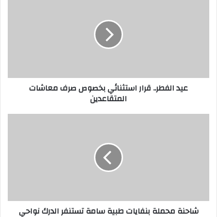
ك
ا
ل
إ
ل
ك
ت
ر
عيد الفطر.. قرار استثنائي بخصوص صرف معاشات
و
المتقاعدين
ن
ي
شاحنة محملة بنفايات طبية سامة تستنفر الدرك نواحي