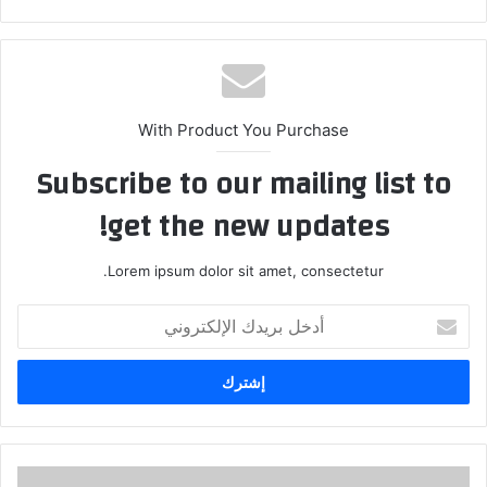
ع
الوي
ب
With Product You Purchase
Subscribe to our mailing list to
get the new updates!
Lorem ipsum dolor sit amet, consectetur.
أ
د
خ
ل
ب
ر
ي
د