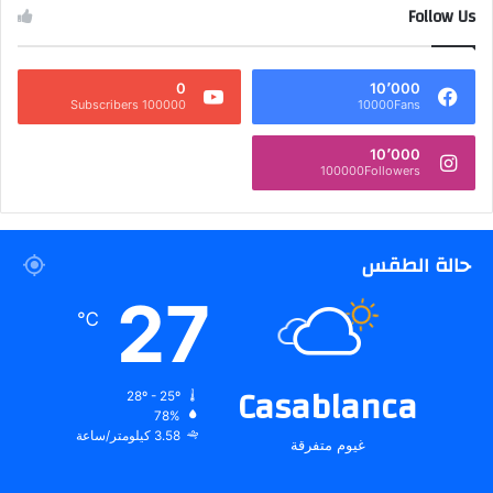
Follow Us
0
10٬000
100000 Subscribers
10000Fans
10٬000
100000Followers
حالة الطقس
27
℃
Casablanca
28º - 25º
78%
3.58 كيلومتر/ساعة
غيوم متفرقة