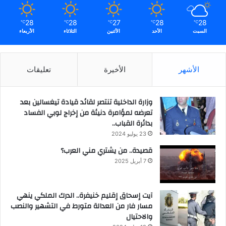
28
28
27
28
28
℃
℃
℃
℃
℃
السبت
الأحد
الأثنين
الثلاثاء
الأربعاء
الأشهر
الأخيرة
تعليقات
وزارة الداخلية تنتصر لقائد قيادة تيغسالين بعد
تعرضه لمؤامرة دنيئة من إخراج لوبي الفساد
بدائرة القباب..
23 يوليو 2024
قصيدة.. من يشتري مني العرب؟
7 أبريل 2025
آيت إسحاق إقليم خنيفرة.. الدرك الملكي ينهي
مسار فار من العدالة متورط في التشهير والنصب
والاحتيال