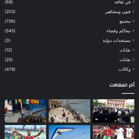
فن ثقافة
(68)
فنون ومشاهير
(202)
مجتمع
(759)
محاكم وقضاء
(545)
مستجدات دولية
(3)
نفابات
(12)
نقابات
(25)
وكالات
(478)
أخر المقالات