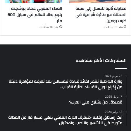
محاولة ثانية للتسلل إلى سبتة
العداء المغربي عماد بوشجدة
المحتلة عبر طائرة شراعية في
يتوج بطلا للعالم في سباق 800
ظرف يومين
متر
منذ 10 ساعات
منذ 10 ساعات
المشاركات الأكثر مشاهدة
23 يوليو 2024
وزارة الداخلية تنتصر لقائد قيادة تيغسالين بعد تعرضه لمؤامرة دنيئة
من إخراج لوبي الفساد بدائرة القباب..
7 أبريل 2025
قصيدة.. من يشتري مني العرب؟
18 يوليو 2024
آيت إسحاق إقليم خنيفرة.. الدرك الملكي ينهي مسار فار من العدالة
متورط في التشهير والنصب والاحتيال