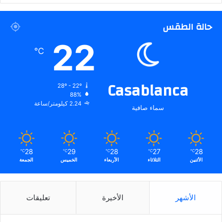
حالة الطقس
22
℃
Casablanca
28º - 22º
88%
2.24 كيلومتر/ساعة
سماء صافية
28
29
28
27
28
℃
℃
℃
℃
℃
الأثنين
الثلاثاء
الأربعاء
الخميس
الجمعة
الأشهر
الأخيرة
تعليقات