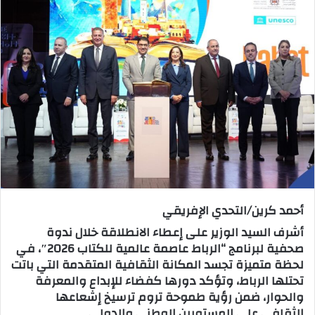
س
ل
ب
ر
ي
د
ا
إ
ل
ك
ت
ر
أحمد كرين/التحدي الإفريقي
و
أشرف السيد الوزير على إعطاء الانطلاقة خلال ندوة
ن
صحفية لبرنامج “الرباط عاصمة عالمية للكتاب 2026″، في
ي
لحظة متميزة تجسد المكانة الثقافية المتقدمة التي باتت
ا
تحتلها الرباط، وتؤكد دورها كفضاء للإبداع والمعرفة
والحوار، ضمن رؤية طموحة تروم ترسيخ إشعاعها
الثقافي على المستويين الوطني والدولي.