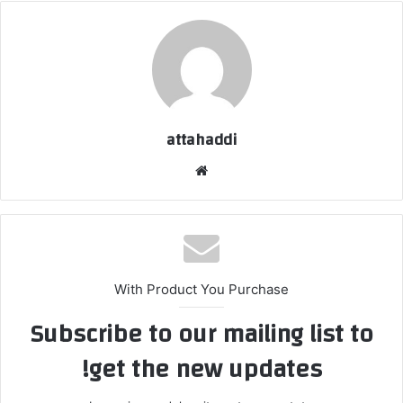
attahaddi
موق
ع
الوي
ب
With Product You Purchase
Subscribe to our mailing list to
get the new updates!