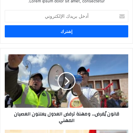
Lorem ipsum dolor sit amet, consectetur.
أ
د
خ
ل
ب
ر
ي
د
ك
ا
ل
إ
ل
ك
ت
ر
قانون يُفرض… ومهنة ترفض العدول يعلنون العصيان
و
المهني
ن
ي