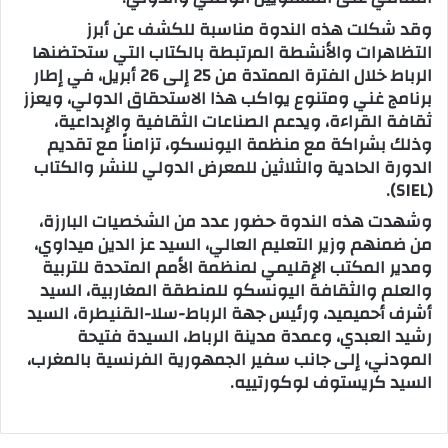
وقد شكلت هذه الندوة مناسبة للكشف عن أبرز
التظاهرات والأنشطة المرتبطة بالكتاب التي ستحتضنها
الرباط خلال الفترة الممتدة من 25 إلى 26 أبريل، في إطار
برنامج غني ومتنوع يواكب هذا الاستحقاق الدولي، ويعزز
ثقافة القراءة، ويدعم الصناعات الثقافية والإبداعية،
وذلك بشراكة مع منظمة اليونسكو، تزامناً مع تقديم
الدورة الحادية والثلاثين للمعرض الدولي للنشر والكتاب
(SIEL).
وشهدت هذه الندوة حضور عدد من الشخصيات البارزة،
من ضمنهم وزير التعليم العالي، السيد عز الدين ميداوي،
ومدير المكتب الإقليمي لمنظمة الأمم المتحدة للتربية
والعلم والثقافة اليونسكو للمنطقة المغاربية، السيد
أشرف أحميميد، ورئيس جهة الرباط-سلا-القنيطرة، السيد
رشيد العبدي، وعمدة مدينة الرباط، السيدة فتيحة
المودني، إلى جانب سفير الجمهورية الفرنسية بالمغرب،
السيد كريستوف لوكورتييه.