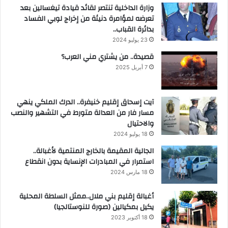
وزارة الداخلية تنتصر لقائد قيادة تيغسالين بعد
تعرضه لمؤامرة دنيئة من إخراج لوبي الفساد
بدائرة القباب..
23 يوليو 2024
قصيدة.. من يشتري مني العرب؟
7 أبريل 2025
آيت إسحاق إقليم خنيفرة.. الدرك الملكي ينهي
مسار فار من العدالة متورط في التشهير والنصب
والاحتيال
18 يوليو 2024
الجالية المقيمة بالخارج المنتمية لأغبالة..
استمرار في المبادرات الإنساية بدون انقطاع
18 مارس 2024
أغبالة إقليم بني ملال..ممثل السلطة المحلية
يكيل بمكيالين (صورة للنوستالجيا)
18 أكتوبر 2023