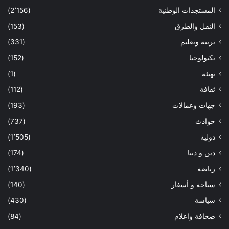
المستجدات الوطنية
(2٬156)
النقل والطرق
(153)
تربية وتعليم
(331)
تكنولوجيا
(152)
تهنئة
(1)
ثقافة
(112)
جهات وعمالات
(193)
حوادث
(737)
دولية
(1٬505)
دين و دنيا
(174)
رياضة
(1٬340)
سياحة و أسفار
(140)
سياسة
(430)
صحافة واعلام
(84)