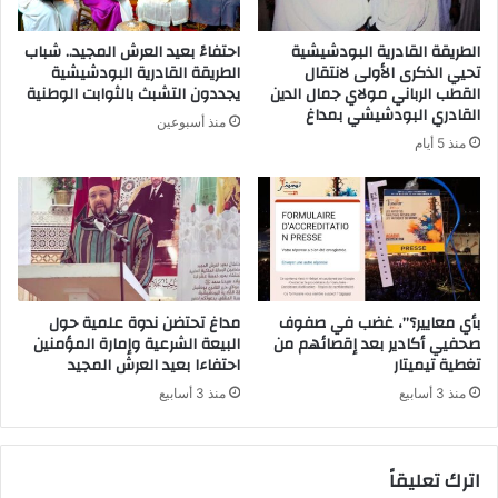
الطريقة القادرية البودشيشية
احتفاءً بعيد العرش المجيد.. شباب
تحيي الذكرى الأولى لانتقال
الطريقة القادرية البودشيشية
القطب الرباني مولاي جمال الدين
يجددون التشبث بالثوابت الوطنية
القادري البودشيشي بمداغ
منذ أسبوعين
منذ 5 أيام
بأي معايير؟”، غضب في صفوف
مداغ تحتضن ندوة علمية حول
صحفيي أكادير بعد إقصائهم من
البيعة الشرعية وإمارة المؤمنين
تغطية تيميتار
احتفاءا بعيد العرش المجيد
منذ 3 أسابيع
منذ 3 أسابيع
اترك تعليقاً