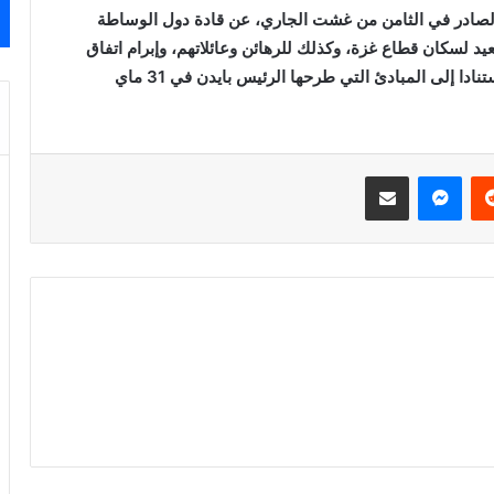
 الصادر في الثامن من غشت الجاري، عن قادة دول الوساطة
عيد لسكان قطاع غزة، وكذلك للرهائن وعائلاتهم، وإبرام اتفاق
لوقف إطلاق النار والإفراج عن الرهائن والمحتجزين، استنادا إلى المبادئ التي طرحها الرئيس بايدن في 31 ماي
ريست
ماسنجر
مشاركة عبر البريد