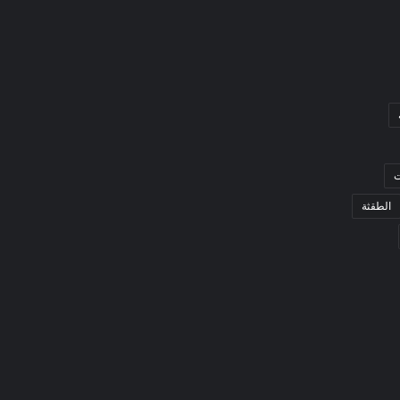
ت
الطقثة