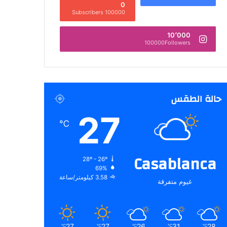
0
100000 Subscribers
10٬000
100000Followers
حالة الطقس
27
℃
Casablanca
28º - 26º
69%
3.58 كيلومتر/ساعة
غيوم متفرقة
27
27
26
31
28
℃
℃
℃
℃
℃