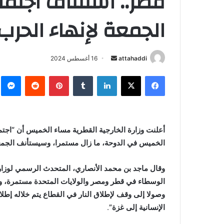
قطر.. استئناف اجتم
الجمعة لإنهاء الحرب
أرسل
attahaddi
16 أغسطس 2024
بريدا
فيسبوك
X
لينكدإن
بينتيريست
م
إلكترونيا
أعلنت وزارة الخارجية القطرية مساء الخميس أن “اجت
الخميس في الدوحة، ما زال مستمرا، وسيستأنف الجمع
وقال ماجد بن محمد الأنصاري، المتحدث الرسمي لوزارة ا
الوسطاء في قطر ومصر والولايات المتحدة مستمرة، 
وصولا إلى وقف لإطلاق النار في القطاع يتم خلاله إط
الإنسانية إلى غزة”
.