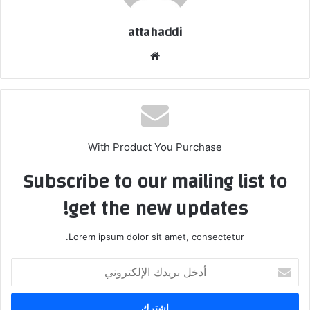
attahaddi
موق
ع
الوي
ب
With Product You Purchase
Subscribe to our mailing list to
get the new updates!
Lorem ipsum dolor sit amet, consectetur.
أ
د
خ
ل