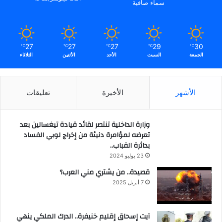
سماء صافية
27
27
27
29
30
℃
℃
℃
℃
℃
الجمعة
السبت
الأحد
الأثنين
الثلاثاء
الأشهر
الأخيرة
تعليقات
وزارة الداخلية تنتصر لقائد قيادة تيغسالين بعد
تعرضه لمؤامرة دنيئة من إخراج لوبي الفساد
بدائرة القباب..
23 يوليو 2024
قصيدة.. من يشتري مني العرب؟
7 أبريل 2025
آيت إسحاق إقليم خنيفرة.. الدرك الملكي ينهي