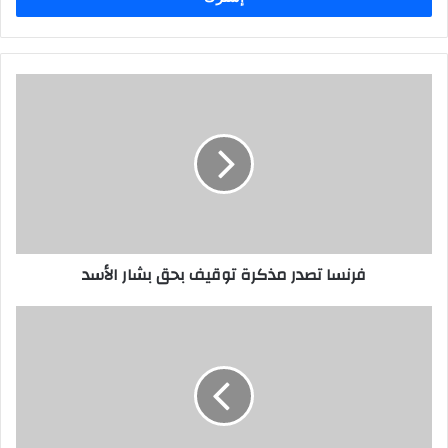
ب
ر
ي
د
ك
ا
ل
إ
ل
ك
ت
ر
فرنسا تصدر مذكرة توقيف بحق بشار الأسد
و
ن
ي