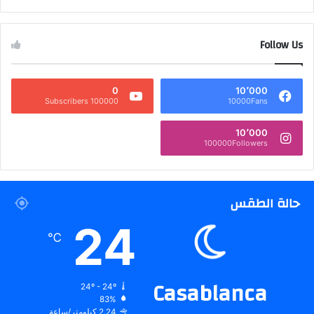
Follow Us
0
10٬000
100000 Subscribers
10000Fans
10٬000
100000Followers
حالة الطقس
24
℃
Casablanca
24º - 24º
83%
2.24 كيلومتر/ساعة