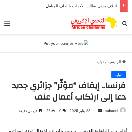
ائتلاف مدني يطالب الأحزاب بإنصاف المناطق الجبلية قبل انتخابات 2026
بحث عن
الق
الرئيسية
/
دولية
دولية
فرنسا.. إيقاف “مؤثّر” جزائري جديد
دعا إلى ارتكاب أعمال عنف
attahaddi
أ
22 يناير 2025
0
25
أقل من دقيقة
ر
س
أعلن وزير الداخلية الفرنسي برونو روتايو عن اعتقال “مؤثر” جزائري
ل