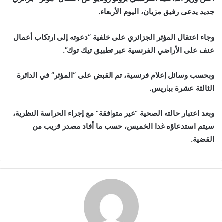
جديد يدعى رفيق مزيان، اليوم الأربعاء.
ب
ر
ي
وجاء اعتقال المؤثر الجزائري على خلفية “دعوته إلى ارتكاب أعمال
د
عنف على الأراضي الفرنسية عبر تطبيق تيك توك”.
ا
إ
وبحسب وسائل إعلام فرنسية، تم القبض على “المؤثر” في الدائرة
ل
الثالثة عشرة بباريس.
ك
ت
وبعد اعتبار حالته الصحية “غير متوافقة” مع إجراء الحراسة النظرية،
ر
سيتم استدعاؤه غدا الخميس، حسب ما أفاد مصدر قريب من
و
القضية.
ن
ي
ا