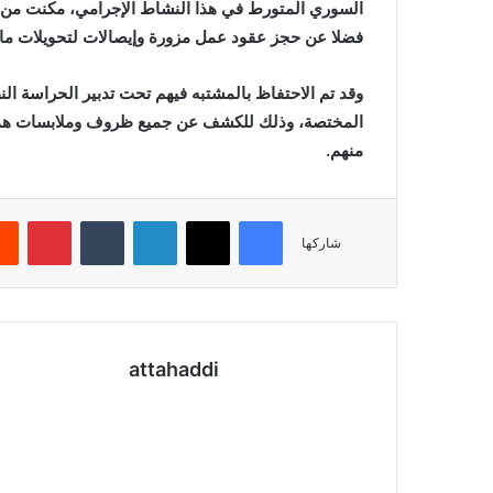
السوري المتورط في هذا النشاط الإجرامي، مكنت من ح
فضلا عن حجز عقود عمل مزورة وإيصالات لتحويلات مالي
وقد تم الاحتفاظ بالمشتبه فيهم تحت تدبير الحراسة ال
المختصة، وذلك للكشف عن جميع ظروف وملابسات هذه ال
منهم.
فيسبوك
X
لينكدإن
بينتي
شاركها
attahaddi
موقع
الويب