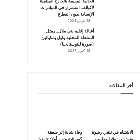
الجالية المقيمة بالخارج المنتمية
لأغبالة.. استمرار في المبادرات
الإنساية بدون انقطاع
18 مارس 2024
أغبالة إقليم بني ملال..ممثل
السلطة المحلية يكيل بمكيالين
(صورة للنوستالجيا)
18 أكتوبر 2023
أخر المقالات
الاشتباه في تلقي رشوة
وفاة شابة إثر صعقة
يقود إلى توقيف طبيب
كهربائية بدوار أولاد حمزة