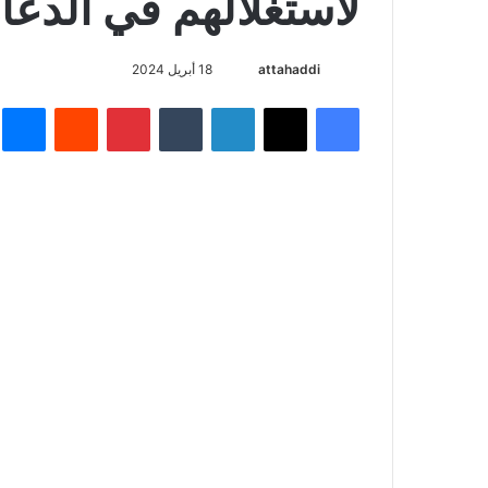
لاستغلالهم في الدعا
أرسل
attahaddi
18 أبريل 2024
بريدا
فيسبوك
X
لينكدإن
بينتيريست
م
إلكترونيا