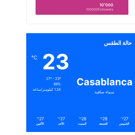
10٬000
100000Followers
حالة الطقس
23
℃
Casablanca
27º - 23º
88%
1.34 كيلومتر/ساعة
سماء صافية
27
27
28
28
27
℃
℃
℃
℃
℃
الخميس
الجمعة
السبت
الأحد
الأثنين