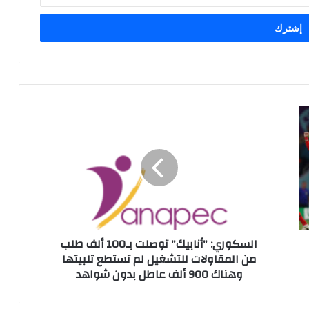
السكوري: "أنابيك" توصلت بـ100 ألف طلب
من المقاولات للتشغيل لم تستطع تلبيتها
وهناك 900 ألف عاطل بدون شواهد