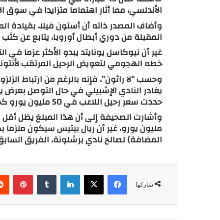
الأندلسي، مما أثار اهتماما متزايدا في سوق الا
وأضاف المصدر ذاته أن أستون فيلا، بقيادة الم
المقبلة من دوري أبطال أوروبا، يتابع عن كث
غير أن نيوكاسل يونايتد يبدو الأكثر عزما في ا
خطه الهجومي لتعويض الرحيل المرتقب لأنتون
يغادر النادي الإشبيلي في حال التوصل بعرض يعت
حددت سعر رحيل اللاعب في 50 مليون يورو كحد أدنى.
المضافة) لصالح نادي برشلونة، الفريق السابق
فيسبوك
X
لينكدإن
‏Tumblr
بينتيريست
شاركها