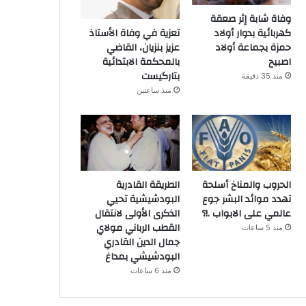
وفاة شابة إثر صعقة
كهربائية بدوار أولاد
تعزية في وفاة الأستاذ
حمزة بجماعة أولاد
عزيز بنزيان، القاضي
اصبيح
بالمحكمة الابتدائية
بتارگيست
منذ 35 دقيقة
منذ ساعتين
الحروب والمناخ أسلحة
الطريقة القادرية
تهدد موائد البشر جوع
البودشيشية تحيي
عالمي على الابواب .!؟
الذكرى الأولى لانتقال
القطب الرباني مولاي
منذ 5 ساعات
جمال الدين القادري
البودشيشي بمداغ
منذ 6 ساعات