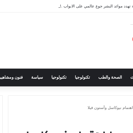
 تهدد موائد البشر جوع عالمي على الابواب .!؟
ث
الصحة والطب
تكنولوجيا
تكنولوجيا
سياسة
فنون ومشاهير
هتمام نيوكاسل وأستون فيلا