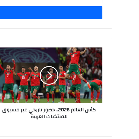
خ
ل
ب
ر
ي
د
ك
ا
ل
إ
ل
ك
ت
ر
و
ن
كأس العالم 2026.. حضور تاريخي غير مسبوق
ي
للمنتخبات العربية