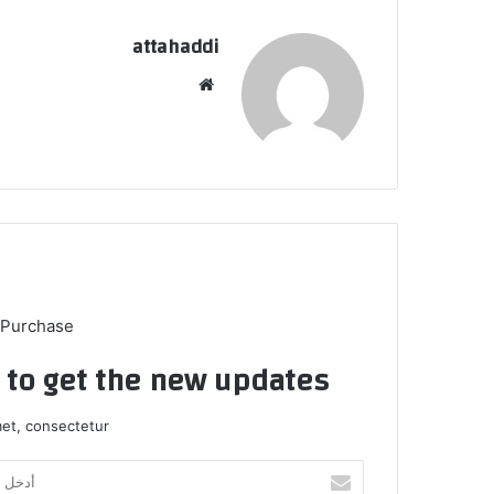
attahaddi
موق
ع
الوي
ب
 Purchase
t to get the new updates!
et, consectetur.
أ
د