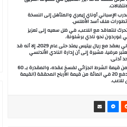
نتقالات.
درب الإسباني أوناي إيمري والمتأهل إلى النسخة
ب تطورات ملف أسد الأطلس.
لتحرك للتعاقد مع اللاعب، في ظل سعيه إلى تعزيز
ي غوردون نحو نادي برشلونة.
وحسب “لا راثون”، فإنه بالرغم من ارتباط الزلزولي بعقد مع ريال بيتيس يمتد حتى عام 2029، إلا أنه قد
بر مرضيا، مشيرة إلى أن إدارة النادي الأندلسي
وأشارت الصحيفة إلى أن هذا المبلغ يظل أقل من قيمة الشرط الجزائي لفسخ عقده، والمقدرة بـ 60
مليون يورو، غير أن ريال بيتيس سيكون ملزما بدفع 20 في المائة من قيمة الأرباح المحققة (القيمة
 للاعب.
‏Reddit
ماسنجر
مشاركة عبر البريد