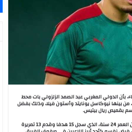
ثاء، بأن الدولي المغربي عبد الصمد الزلزولي بات محط
از، من بينها نيوكاسل يونايتد وأستون فيلا، وذلك بفضل
سم بقميص ريال بيتيس.
وأوضحت الصحيفة أن الجناح المغربي، البالغ من العمر 24 سنة، الذي سجل 15 هدفا وقدم 13 تمريرة
مسابقات، فرض نفسه كأحد أبرز اللاعبين في صفوف الفريق