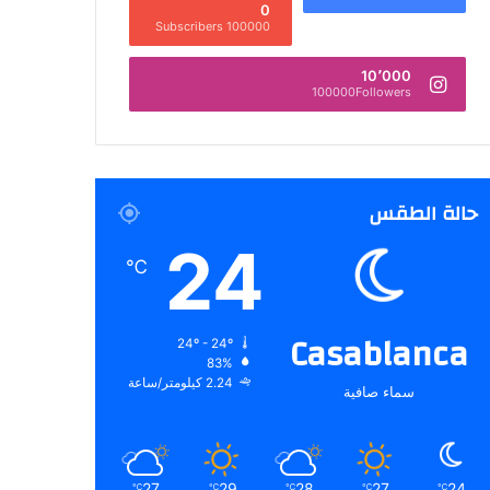
0
100000 Subscribers
10٬000
100000Followers
حالة الطقس
24
℃
Casablanca
24º - 24º
83%
2.24 كيلومتر/ساعة
سماء صافية
27
29
28
27
24
℃
℃
℃
℃
℃