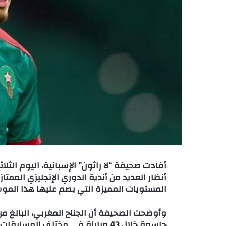
و
ن
ي
ا
أفادت صحيفة “لا راثون” الإسبانية، اليوم الثلا
أنظار العديد من أندية الدوري الإنجليزي الممت
المستويات المميزة التي بصم عليها هذا المو
حاسمة خلال 43 مباراة في مختلف ال