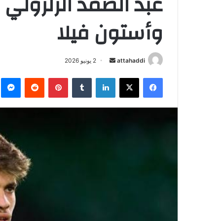
عبد الصمد الزلزولي
وأستون فيلا
attahaddi
أ
2 يونيو 2026
ر
فيسبوك
X
لينكدإن
‏Tumblr
بينتيريست
‏Reddit
ما
س
ل
ب
ر
ي
د
ا
إ
ل
ك
ت
ر