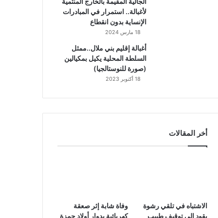
الجالية المقيمة بالخارج المنتمية
لأغبالة.. استمرار في المبادرات
الإنساية بدون انقطاع
18 مارس 2024
أغبالة إقليم بني ملال..ممثل
السلطة المحلية يكيل بمكيالين
(صورة للنوستالجيا)
18 أكتوبر 2023
أخر المقالات
الاشتباه في تلقي رشوة
وفاة شابة إثر صعقة
يقود إلى توقيف طبيب
كهربائية بدوار أولاد حمزة