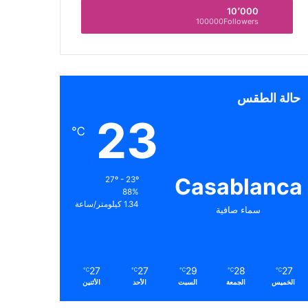
10٬000
100000Followers
حالة الطقس
23
℃
Casablanca
27º - 23º
88%
1.34 كيلومتر/ساعة
سماء صافية
27
27
29
28
27
℃
℃
℃
℃
℃
الخميس
الجمعة
السبت
الأحد
الأثنين