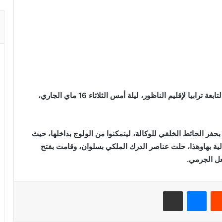
قام مجهولون باقتحام وكالة بريد كاش بجماعة سلوان التابعة ترابيا لإقليم الناظور، ليلة أمس الثلاثاء 16 ماي الجاري،
 الحائط الخلفي للوكالة، ليتمكنوا من الولوج بداخلها، حيث
الية بهاوهذا، حلت عناصر الدرك الملكي بسلوان، وقامت بفتح
عل الجرمي.
ريست
ماسنجر
مشاركة عبر البريد