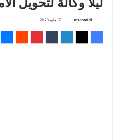
ليلا وكالة لتحويل ال
أرسل
attahaddi
17 مايو 2023
بريدا
فيسبوك
X
لينكدإن
بينتيريست
م
إلكترونيا