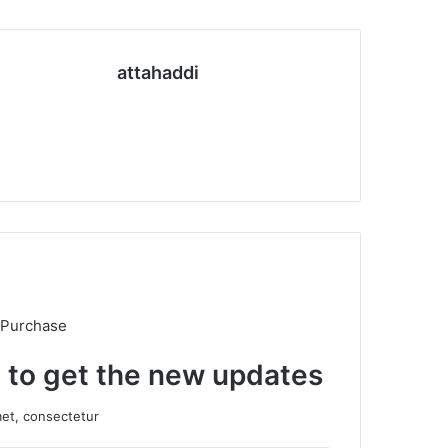
attahaddi
موقع
الويب
 Purchase
t to get the new updates!
et, consectetur.