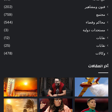
فنون ومشاهير
(202)
مجتمع
(759)
محاكم وقضاء
(544)
مستجدات دولية
(3)
نفابات
(12)
نقابات
(25)
وكالات
(478)
أخر المقالات