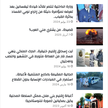
وزارة الداخلية تنتصر لقائد قيادة تيغسالين بعد
تعرضه لمؤامرة دنيئة من إخراج لوبي الفساد
بدائرة القباب..
23 يوليو 2024
قصيدة.. من يشتري مني العرب؟
7 أبريل 2025
آيت إسحاق إقليم خنيفرة.. الدرك الملكي ينهي
مسار فار من العدالة متورط في التشهير والنصب
والاحتيال
18 يوليو 2024
الجالية المقيمة بالخارج المنتمية لأغبالة..
استمرار في المبادرات الإنساية بدون انقطاع
18 مارس 2024
أغبالة إقليم بني ملال..ممثل السلطة المحلية
يكيل بمكيالين (صورة للنوستالجيا)
18 أكتوبر 2023