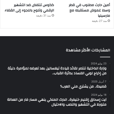
أمين حارث مطلوب في قطر
ككوس تنتفض ضد التشهير
وسط غموض مستقبله مع
الرقمي وتلوح باللجوء إلى القضاء
مارسيليا
منذ 31 دقيقة
منذ 27 دقيقة
المشاركات الأكثر مشاهدة
23 يوليو 2024
وزارة الداخلية تنتصر لقائد قيادة تيغسالين بعد تعرضه لمؤامرة دنيئة
من إخراج لوبي الفساد بدائرة القباب..
7 أبريل 2025
قصيدة.. من يشتري مني العرب؟
18 يوليو 2024
آيت إسحاق إقليم خنيفرة.. الدرك الملكي ينهي مسار فار من العدالة
متورط في التشهير والنصب والاحتيال