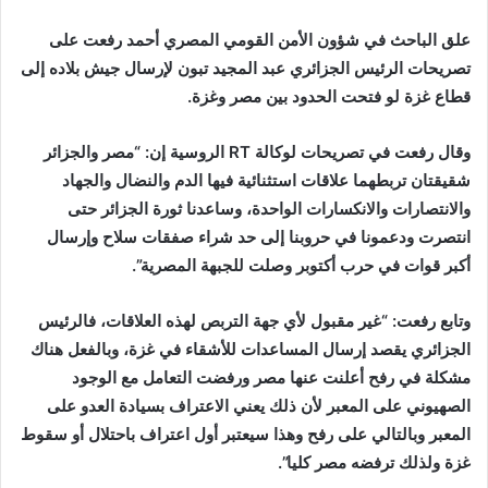
إلكترونيا
علق الباحث في شؤون الأمن القومي المصري أحمد رفعت على
تصريحات الرئيس الجزائري عبد المجيد تبون لإرسال جيش بلاده إلى
قطاع غزة لو فتحت الحدود بين مصر وغزة.
وقال رفعت في تصريحات لوكالة RT الروسية إن: “مصر والجزائر
شقيقتان تربطهما علاقات استثنائية فيها الدم والنضال والجهاد
والانتصارات والانكسارات الواحدة، وساعدنا ثورة الجزائر حتى
انتصرت ودعمونا في حروبنا إلى حد شراء صفقات سلاح وإرسال
أكبر قوات في حرب أكتوبر وصلت للجبهة المصرية”.
وتابع رفعت: “غير مقبول لأي جهة التربص لهذه العلاقات، فالرئيس
الجزائري يقصد إرسال المساعدات للأشقاء في غزة، وبالفعل هناك
مشكلة في رفح أعلنت عنها مصر ورفضت التعامل مع الوجود
الصهيوني على المعبر لأن ذلك يعني الاعتراف بسيادة العدو على
المعبر وبالتالي على رفح وهذا سيعتبر أول اعتراف باحتلال أو سقوط
غزة ولذلك ترفضه مصر كليا”.