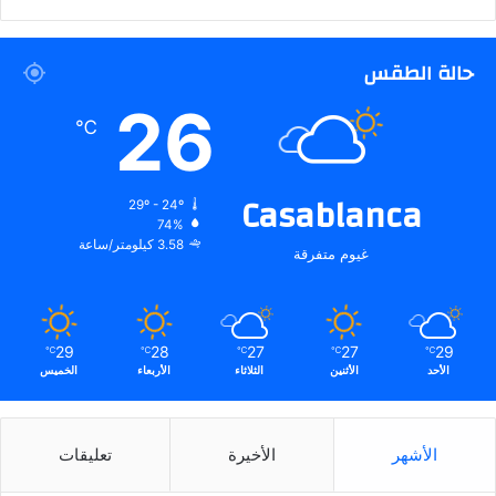
حالة الطقس
26
℃
Casablanca
29º - 24º
74%
3.58 كيلومتر/ساعة
غيوم متفرقة
29
28
27
27
29
℃
℃
℃
℃
℃
الأحد
الأثنين
الثلاثاء
الأربعاء
الخميس
الأشهر
الأخيرة
تعليقات