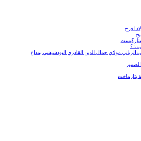
اد افرج
يح
 بتارگيست
 .!؟
ب الرباني مولاي جمال الدين القادري البودشيشي بمداغ
الضمير
ة بتازماخت