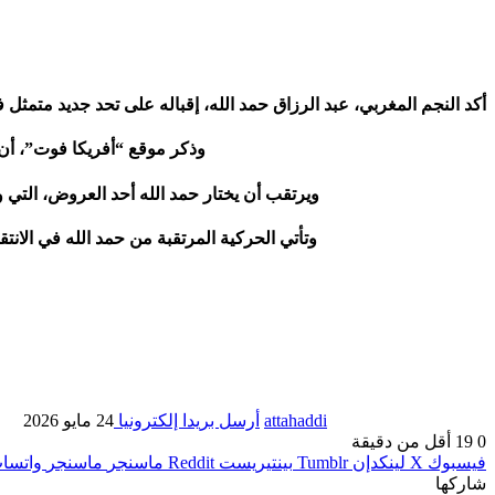
أكد النجم المغربي، عبد الرزاق حمد الله، إقباله على تحد جديد متم
وذكر موقع “أفريكا فوت”، أن حمد الله توصل بـ4 عروض، 3 منها سعودية والآخر
ويرتقب أن يختار حمد الله أحد العروض، التي و
وتأتي الحركية المرتقبة من حمد الله في الانت
attahaddi
أرسل بريدا إلكترونيا
24 مايو 2026
0
19
أقل من دقيقة
فيسبوك
X
لينكدإن
بينتيريست
ماسنجر
ماسنجر
واتسا
شاركها