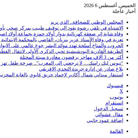
الخميس, أغسطس 6 2026
أخبار عاجلة
المجلس الوطني للصحافة.. الذي نريد
الاشتباه في تلقي رشوة يقود إلى توقيف طبيب بمركز صحي بأول
وفاة شابة إثر صعقة كهربائية بدوار أولاد حمزة بجماعة أولاد اصب
تعزية في وفاة الأستاذ عزيز بنزيان، القاضي بالمحكمة الابتدائية
الحروب والمناخ أسلحة تهدد موائد البشر جوع عالمي على الابواب
الطريقة القادرية البودشيشية تحيي الذكرى الأولى لانتقال القط
أكثر من 3 آلاف مهاجر يرفضون مغادرة سبتة المحتلة
“نبوس ليك راسك… لا ترجعني إلى المغرب”.. صرخة طفل تهز 
بلاغ صادر عن إدارة جريدة التحدي الإفريقي
استنفار ميداني شمال أكادير لإخماد حريق غابوي بالغابة المخزني
فيسبوك
X
يوتيوب
انستقرام
تسجيل الدخول
مقال عشوائي
إضافة عمود جانبي
القائمة