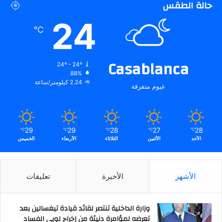
حالة الطقس
24
℃
Casablanca
24º - 24º
88%
2.24 كيلومتر/ساعة
غيوم متفرقة
29
29
28
27
28
℃
℃
℃
℃
℃
الأحد
الأثنين
الثلاثاء
الأربعاء
الخميس
الأشهر
الأخيرة
تعليقات
وزارة الداخلية تنتصر لقائد قيادة تيغسالين بعد
تعرضه لمؤامرة دنيئة من إخراج لوبي الفساد