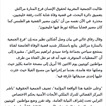
إلكترونيا
طالبت الجمعية المغربية لحقوق الإنسان فرع المنارة مراكش
بتعميق دائرة البحث، في قضية وفاة شابة كانت رفقة خليجيين،
محذرة في الآن نفسه من أن “يكون مصير القضية هو الطمس كما
كان مصير قضايا مماثلة تورط فيها خليجيون”.
وقال رفاق غالي في بيان وصل آشكاين نظير منه،إن “فرع الجمعية
بالمنارة مراكش يتابع باستنكار شديد قضية الوفاة الغامضة لفتاة
بمنتجع سياحي بجماعة واحة سيدي ابراهيم بمراكش”، مشيرة إلى
أن “المعطيات المتوفرة، تفيد أنه قد تم نقل الفتاة من طرف
مواطنين كويتيين يوم الاثنين 16 أبريل إلى مصحة خاصة بكليز حيث
وصلتها جثة هامدة، بعدما تم إخراجها من مسبح الفيلا حيث عثرت
عليها إحدى صديقاتها غارقة فيه”.
“وعلى خلفية هذا الواقعة المؤلمة”، تضيف الجمعية الحقوقية “باشر
المركز القضائي للدرك الملكي الأبحاث الأمنية بحكم الاختصاص
الترابي تحت إشراف النيابة العامة، وقد تقرر وضع مواطنين كويتيين