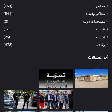
مجتمع
(759)
محاكم وقضاء
(544)
مستجدات دولية
(3)
نفابات
(12)
نقابات
(25)
وكالات
(478)
أخر المقالات