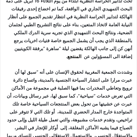
تحت تدابير الحراسة النظرية ابتداءً من يوم الثلاثاء 16 أبريل على ذمة
البحث التمهيدي الجاري في الواقعة، كما تم اخضاع إحدى رفيقات
الهالكة لتدابير الحراسة النظرية في انتظار تقديم الجميع على أنظار
النيابة العامة لاتخاذ المتعين، بناء على نتائج التشريح الطبي لجثمان
الضحية، ونتائج البحث التمهيدي الذي تجريه سرية الدرك الملكي
بالمنطقة الذي يجب أن يشمل الجميع خاصة فتيات اخريات يرجع
أنهن كن إلى جانب الهالكة يقضين ليلة “ساهرة “برفقة الكويتيين
إضافة الى المسؤولين عن
المنتجع.
وشددت الجمعية المغربية لحقوق الإنسان على أنه “سبق لها أن
عبرت مرارا على انتشار السياحة الجنسية بالمدينة، واتساع دائرة
ترويج وتعاطي المخدرات بما فيها الصلبة في مجموعة من الأماكن
التي تعرض خدمات “سياحية”، كما سبق لها، عبر رسائل وبيانات، أن
عبرت عن خشيتها من تحول بعض المنتجعات السياحية خاصة تلك
المتواجدة خارج المدار الحضري للمدينة، أو تلك التي لا تتوفر على
تراخيص، وتقدم خدمات مشبوهة، والتي تعمل طيلة الليل وإلى حدود
الصباح فيما يشبه الأماكن المغلقة، إلى أوكار للإتجار في البشر،
والاستغلال الجنسي، والاستعمال الاستغلالي الجنسي للنساء، وربما