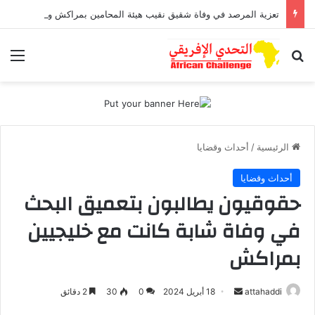
تعزية المرصد في وفاة شقيق نقيب هيئة المحامين بمراكش وورزازات
بحث عن
الق
الرئيسية
/
أحداث وقضايا
أحداث وقضايا
حقوقيون يطالبون بتعميق البحث
في وفاة شابة كانت مع خليجيين
بمراكش
أرسل
attahaddi
18 أبريل 2024
0
30
2 دقائق
بريدا