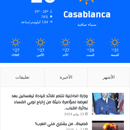
Casablanca
31º - 26º
74%
1.34 كيلومتر/ساعة
سماء صافية
27
27
27
29
31
℃
℃
℃
℃
℃
الجمعة
السبت
الأحد
الأثنين
الثلاثاء
الأشهر
الأخيرة
تعليقات
وزارة الداخلية تنتصر لقائد قيادة تيغسالين بعد
تعرضه لمؤامرة دنيئة من إخراج لوبي الفساد
بدائرة القباب..
23 يوليو 2024
قصيدة.. من يشتري مني العرب؟
7 أبريل 2025