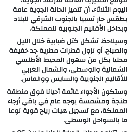
تتوقع المديرية العامة للأرصاد الجوية،
اليوم الثلاثاء، أن تتميز الحالة الجوية عامة
ب
ر
بطقس حار نسبيا بالجنوب الشرقي للبلاد
ي
وبداخل الأقاليم الجنوبية للمملكة.
د
ا
وسيلاحظ تشكل كتل ضبابية خلال الليل
إ
والصباح، أو نزول قطرات مطرية جد خفيفة
ل
محليا بكل من سهول المحيط الأطلسي
ك
ت
الشمالية والوسطى، والشمال الغربي
ر
للأقاليم الجنوبية والسايس ووالماس.
و
ن
وستكون الأجواء غائمة أحيانا فوق منطقة
ي
طنجة ومشمسة بوجه عام في باقي أرجاء
ا
المملكة، مع تسجيل هبات رياح قوية نوعا
ما بالسواحل الوسطى.