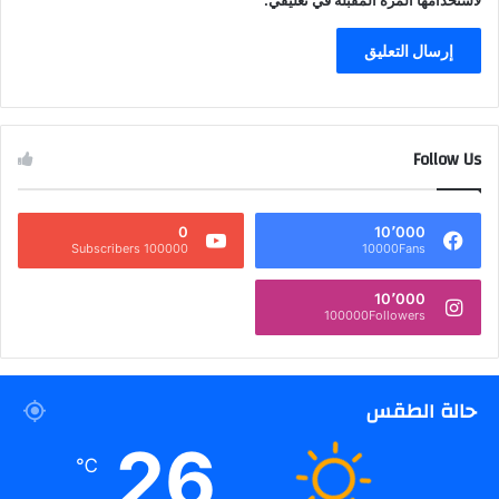
Follow Us
0
10٬000
100000 Subscribers
10000Fans
10٬000
100000Followers
حالة الطقس
26
℃