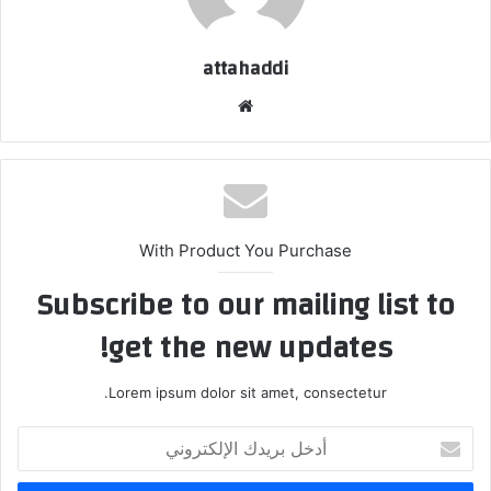
attahaddi
موق
ع
الوي
ب
With Product You Purchase
Subscribe to our mailing list to
get the new updates!
Lorem ipsum dolor sit amet, consectetur.
أ
د
خ