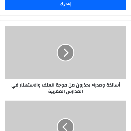
ل
ب
ر
ي
د
ك
ا
ل
إ
ل
ك
ت
ر
أساتذة ومدراء يحذرون من موجة العنف والاستهتار في
و
المدارس المغربية
ن
ي