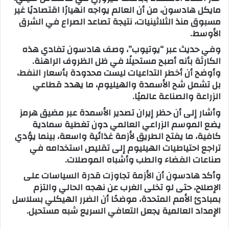
مايكل هادسون، من أن العالم يواجه انهيارًا اقتصاديًا غير
ب
مسبوق منذ الثلاثينيات، نتيجة تصاعد الصراع في الشرق
ر
الأوسط.
ي
وفي حديث عبر “يوتيوب”، وصف هادسون تفادي هذه
د
الكارثة بأنه أصبح مستحيلًا في ظل الظروف الراهنة.
ا
وأوضح أن أخطر التداعيات ليست محدودة بأسعار النفط،
إ
بل تشمل شح الأسمدة والهيليوم، ما يهدد قطاعي
ل
الزراعة والصناعة عالميًا.
ك
وأشار إلى أن حظر إيران تصدير الأسمدة عبر مضيق هرمز
ت
يضع الموسم الزراعي العالمي دون تغطية سمادية
ر
كافية، ما يفتح الطريق لأزمة غذائية واسعة، بينما يؤدي
و
تراجع احتياطيات الهيليوم إلى تقليص استخدامه في
ن
صناعات الفضاء والطب وأشباه الموصلات.
ي
ا
وأكد هادسون أن الأزمة تجاوزت قدرة السياسات على
الإصلاح، حتى لو تخلى الغرب عن نهجه الحالي والتزم
بمبادئ الأمم المتحدة، موضحًا أن الضرر الهيكلي بسلاسل
الإمداد العالمية يجعل التعافي السريع شبه مستحيل.