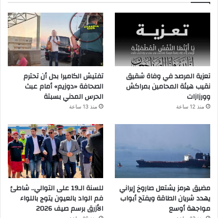
تعزية المرصد في وفاة شقيق
تفتيش الكاميرا بدل أن تحترم
نقيب هيئة المحامين بمراكش
الصحافة «دوزيم» أمام عبث
وورزازات
الحرس المدني بسبتة
منذ 12 ساعة
منذ 13 ساعة
مضيق هرمز يشتعل صاروخ إيراني
للسنة الـ19 على التوالي.. شاطئ
يهدد شريان الطاقة ويفتح أبواب
فم الواد بالعيون يتوج باللواء
مواجهة أوسع
الأزرق برسم صيف 2026