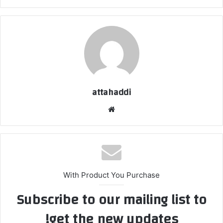
attahaddi
موق
ع
الوي
ب
With Product You Purchase
Subscribe to our mailing list to
get the new updates!