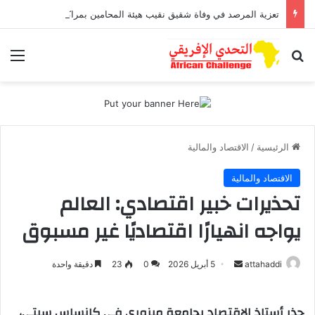
تعزية المرصد في وفاة شقيق نقيب هيئة المحامين بمراكش وورزازات
بحث عن
الق
الرئيسية
/
الاقتصاد والمالية
الاقتصاد والمالية
تحذيرات خبير اقتصادي: العالم
يواجه انهيارًا اقتصاديًا غير مسبوق
attahaddi
أ
5 أبريل 2026
0
23
دقيقة واحدة
ر
س
حذر أستاذ الاقتصاد بجامعة ميزوري في كانساس سيتي،
ل