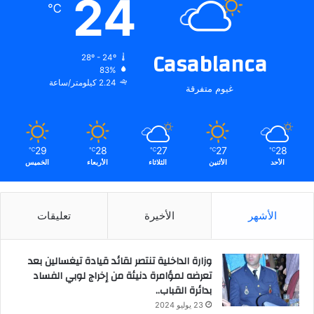
24
℃
Casablanca
28º - 24º
83%
2.24 كيلومتر/ساعة
غيوم متفرقة
29
28
27
27
28
℃
℃
℃
℃
℃
الأحد
الأثنين
الثلاثاء
الأربعاء
الخميس
الأشهر
الأخيرة
تعليقات
وزارة الداخلية تنتصر لقائد قيادة تيغسالين بعد
تعرضه لمؤامرة دنيئة من إخراج لوبي الفساد
بدائرة القباب..
23 يوليو 2024