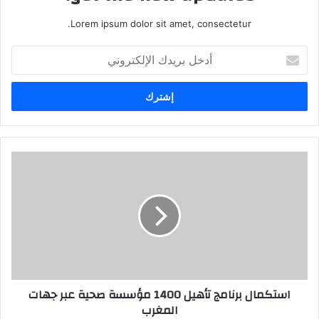
Lorem ipsum dolor sit amet, consectetur.
أ
د
خ
ل
ب
ر
ي
د
ك
ا
ل
إ
ل
ك
ت
ر
استكمال برنامج تأهيل 1400 مؤسسة صحية عبر جهات
و
المغرب
ن