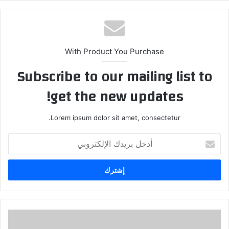
الوي
ب
With Product You Purchase
Subscribe to our mailing list to
get the new updates!
Lorem ipsum dolor sit amet, consectetur.
أ
د
خ
ل
ب
ر
ي
د
ك