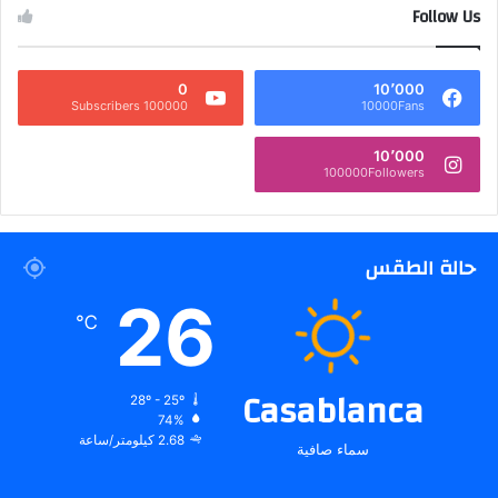
Follow Us
0
10٬000
100000 Subscribers
10000Fans
10٬000
100000Followers
حالة الطقس
26
℃
Casablanca
28º - 25º
74%
2.68 كيلومتر/ساعة
سماء صافية