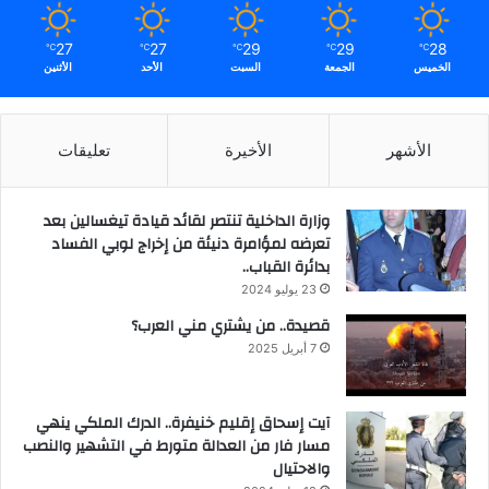
27
27
29
29
28
℃
℃
℃
℃
℃
الخميس
الجمعة
السبت
الأحد
الأثنين
الأشهر
الأخيرة
تعليقات
وزارة الداخلية تنتصر لقائد قيادة تيغسالين بعد
تعرضه لمؤامرة دنيئة من إخراج لوبي الفساد
بدائرة القباب..
23 يوليو 2024
قصيدة.. من يشتري مني العرب؟
7 أبريل 2025
آيت إسحاق إقليم خنيفرة.. الدرك الملكي ينهي
مسار فار من العدالة متورط في التشهير والنصب
والاحتيال