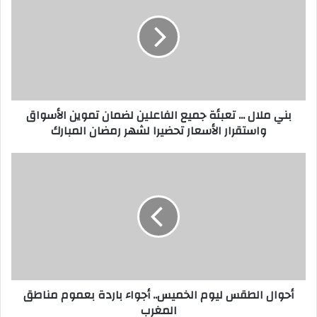
ا
ل
إ
ل
ك
ت
ر
بني ملال ... تعبئة جميع الفاعلين لضمان تموين الأسواق
و
واستقرار الأسعار تحضيرا لشهر رمضان المبارك
ن
ي
أحوال الطقس ليوم الخميس.. أجواء باردة بعموم مناطق
المغرب