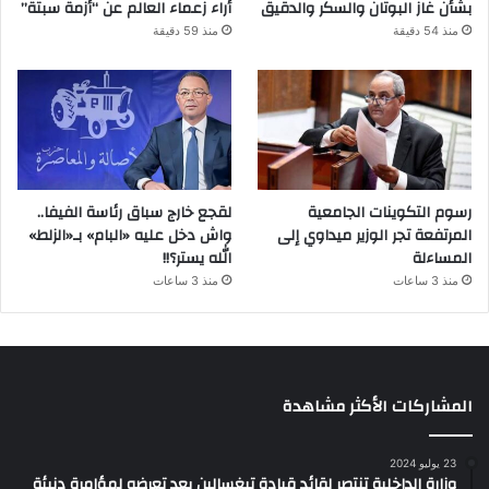
بشأن غاز البوتان والسكر والدقيق
أراء زعماء العالم عن “أزمة سبتة”
منذ 54 دقيقة
منذ 59 دقيقة
رسوم التكوينات الجامعية
لقجع خارج سباق رئاسة الفيفا..
المرتفعة تجر الوزير ميداوي إلى
واش دخل عليه «البام» بـ«الزلط»
المساءلة
الله يستر؟!!
منذ 3 ساعات
منذ 3 ساعات
المشاركات الأكثر مشاهدة
23 يوليو 2024
وزارة الداخلية تنتصر لقائد قيادة تيغسالين بعد تعرضه لمؤامرة دنيئة