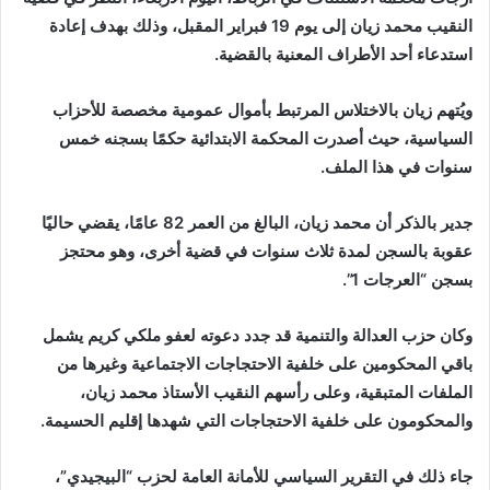
النقيب محمد زيان إلى يوم 19 فبراير المقبل، وذلك بهدف إعادة
ب
ر
استدعاء أحد الأطراف المعنية بالقضية.
ي
د
ويُتهم زيان بالاختلاس المرتبط بأموال عمومية مخصصة للأحزاب
ا
السياسية، حيث أصدرت المحكمة الابتدائية حكمًا بسجنه خمس
إ
سنوات في هذا الملف.
ل
ك
جدير بالذكر أن محمد زيان، البالغ من العمر 82 عامًا، يقضي حاليًا
ت
عقوبة بالسجن لمدة ثلاث سنوات في قضية أخرى، وهو محتجز
ر
بسجن “العرجات 1”.
و
ن
وكان حزب العدالة والتنمية قد جدد دعوته لعفو ملكي كريم يشمل
ي
باقي المحكومين على خلفية الاحتجاجات الاجتماعية وغيرها من
ا
الملفات المتبقية، وعلى رأسهم النقيب الأستاذ محمد زيان،
والمحكومون على خلفية الاحتجاجات التي شهدها إقليم الحسيمة.
جاء ذلك في التقرير السياسي للأمانة العامة لحزب “البيجيدي”،