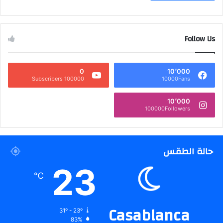
Follow Us
0
10٬000
100000 Subscribers
10000Fans
10٬000
100000Followers
حالة الطقس
23
℃
Casablanca
31º - 23º
83%