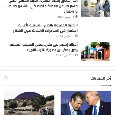
آيت إسحاق إقليم خنيفرة.. الدرك الملكي ينهي
مسار فار من العدالة متورط في التشهير والنصب
والاحتيال
18 يوليو 2024
الجالية المقيمة بالخارج المنتمية لأغبالة..
استمرار في المبادرات الإنساية بدون انقطاع
18 مارس 2024
أغبالة إقليم بني ملال..ممثل السلطة المحلية
يكيل بمكيالين (صورة للنوستالجيا)
18 أكتوبر 2023
أخر المقالات