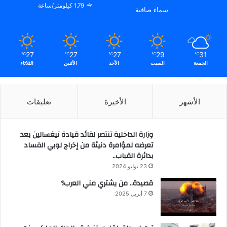
1.79 كيلومتر/ساعة
سماء صافية
27
27
27
29
31
℃
℃
℃
℃
℃
الجمعة
السبت
الأحد
الأثنين
الثلاثاء
الأشهر
الأخيرة
تعليقات
وزارة الداخلية تنتصر لقائد قيادة تيغسالين بعد
تعرضه لمؤامرة دنيئة من إخراج لوبي الفساد
بدائرة القباب..
23 يوليو 2024
قصيدة.. من يشتري مني العرب؟
7 أبريل 2025