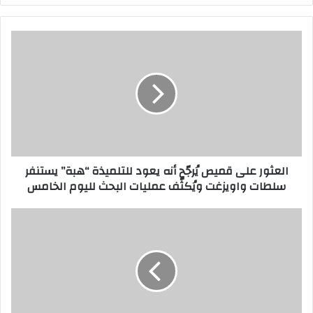
ر
ي
د
ك
ا
ل
إ
ل
ك
ت
ر
العثور على قميص يُرجّح أنه يعود للتلميذة “هبة” يستنفر
و
سلطات واويزغت ويُكثّف عمليات البحث لليوم الخامس
ن
ي