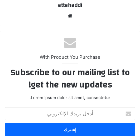
attahaddi
موق
ع
الوي
ب
With Product You Purchase
Subscribe to our mailing list to
get the new updates!
Lorem ipsum dolor sit amet, consectetur.
أ
د
خ
ل
ب