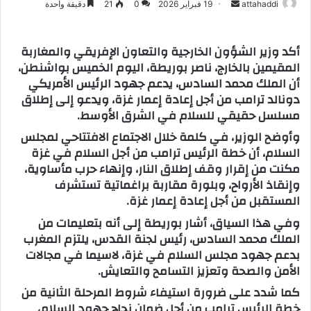
attahaddi
أ
19 فبراير 2026
0
21
دقيقة واحدة
ر
س
أكد وزير الشؤون الخارجية والتعاون الإفريقي والمغاربة
ل
المقيمين بالخارج، ناصر بوريطة، اليوم الخميس بواشنطن،
ب
أن الملك محمد السادس، يدعم جهود الرئيس الأمريكي
ر
دونالد ترامب من أجل إعادة إعمار غزة، ويدعو إلى إطلاق
ي
مسلسل حقيقي للسلام في الشرق الأوسط.
د
وأوضح الوزير، في كلمة خلال الاجتماع الافتتاحي لمجلس
ا
السلام، أن خطة الرئيس ترامب من أجل السلام في غزة
إ
مكنت من إقرار وقف إطلاق النار، وإنهاء حرب مأساوية،
ل
وإنقاذ الأرواح، وبلورة مقاربة براغماتية تستشرف
ك
المستقبل من أجل إعادة إعمار غزة.
ت
وفي هذا السياق، أشار بوريطة إلى أنه بتعليمات من
ر
الملك محمد السادس، رئيس لجنة القدس، يلتزم المغرب
و
بدعم جهود مجلس السلام في غزة، لاسيما في مجالات
ن
الأمن والصحة وتعزيز التسامح والتعايش.
ي
ا
كما شدد على ضرورة استيفاء شروط المرحلة الثانية من
خطة الرئيس ترامب من أجل ضمان نجاح جهود السلام،