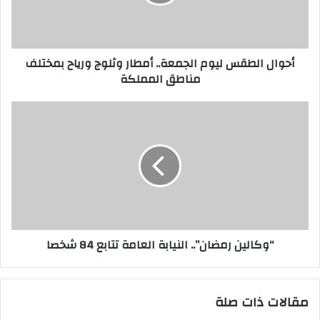
ل
ك
ت
ر
أحوال الطقس ليوم الجمعة.. أمطار وثلوج ورياح بمختلف
و
مناطق المملكة
ن
ي
“وكالين رمضان”.. النيابة العامة تتابع 84 شخصا
مقالات ذات صلة