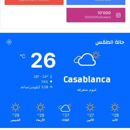
10٬000
100000Followers
حالة الطقس
26
℃
Casablanca
28º - 24º
74%
3.58 كيلومتر/ساعة
غيوم متفرقة
29
28
27
27
28
℃
℃
℃
℃
℃
الأحد
الأثنين
الثلاثاء
الأربعاء
الخميس