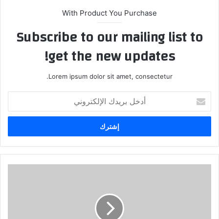
With Product You Purchase
Subscribe to our mailing list to
get the new updates!
Lorem ipsum dolor sit amet, consectetur.
أ
د
خ
ل
ب
ر
ي
د
ك
ا
ل
إ