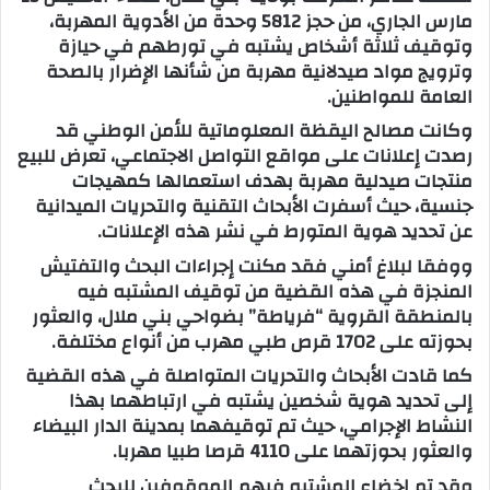
مارس الجاري، من حجز 5812 وحدة من الأدوية المهربة،
ب
وتوقيف ثلاثة أشخاص يشتبه في تورطهم في حيازة
ر
وترويج مواد صيدلانية مهربة من شأنها الإضرار بالصحة
ي
العامة للمواطنين.
د
وكانت مصالح اليقظة المعلوماتية للأمن الوطني قد
ا
رصدت إعلانات على مواقع التواصل الاجتماعي، تعرض للبيع
إ
منتجات صيدلية مهربة بهدف استعمالها كمهيجات
ل
جنسية، حيث أسفرت الأبحاث التقنية والتحريات الميدانية
ك
عن تحديد هوية المتورط في نشر هذه الإعلانات.
ت
ووفقا لبلاغ أمني فقد مكنت إجراءات البحث والتفتيش
ر
المنجزة في هذه القضية من توقيف المشتبه فيه
و
بالمنطقة القروية “فرياطة” بضواحي بني ملال، والعثور
ن
بحوزته على 1702 قرص طبي مهرب من أنواع مختلفة.
ي
ا
كما قادت الأبحاث والتحريات المتواصلة في هذه القضية
إلى تحديد هوية شخصين يشتبه في ارتباطهما بهذا
النشاط الإجرامي، حيث تم توقيفهما بمدينة الدار البيضاء
والعثور بحوزتهما على 4110 قرصا طبيا مهربا.
وقد تم إخضاع المشتبه فيهم الموقوفين للبحث