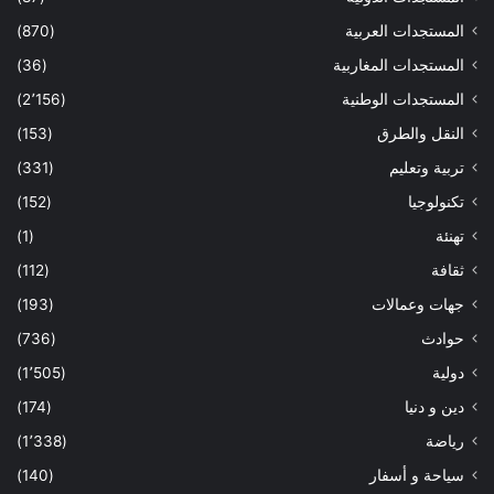
المستجدات العربية
(870)
المستجدات المغاربية
(36)
المستجدات الوطنية
(2٬156)
النقل والطرق
(153)
تربية وتعليم
(331)
تكنولوجيا
(152)
تهنئة
(1)
ثقافة
(112)
جهات وعمالات
(193)
حوادث
(736)
دولية
(1٬505)
دين و دنيا
(174)
رياضة
(1٬338)
سياحة و أسفار
(140)