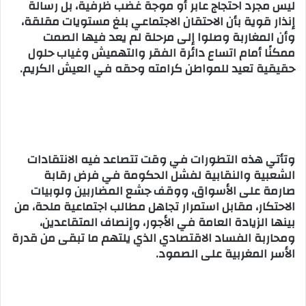
ليس مجرد احتجاج عابر أو موجة غضب ظرفية، بل رسالة
إنذار قوية بأن الاحتقان الاجتماعي بلغ مستويات مقلقة،
وأن المغاربة وصلوا إلى مرحلة لم يعد فيها الصمت
ممكنًا أمام اتساع دائرة الفقر والتهميش وغياب حلول
حقيقية تعيد للمواطن كرامته وحقه في العيش الكريم.
وتأتي هذه التطورات في وقت تتصاعد فيه الانتقادات
الشعبية والنقابية لفشل الحكومة في فرض رقابة
صارمة على الأسواق، ووقف جشع المضاربين ولوبيات
الاحتكار، مقابل استمرار تجاهل مطالب اجتماعية ملحة، من
بينها الزيادة العامة في الأجور، وإنصاف المتقاعدين،
ومحاربة الفساد الاقتصادي الذي يلتهم ما تبقى من قدرة
الأسر المغربية على الصمود.