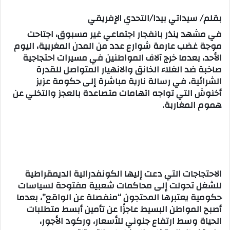
س
بقلم/ سيداتي بيدا/التحدي الإفريقي
ل
في مشهد ينذر بانفجار اجتماعي غير مسبوق، اجتاحت
ب
موجة غضب عارمة شوارع عدد من المدن المغربية، اليوم
ر
الأحد، بعدما خرج آلاف المواطنين في مسيرات احتجاجية
ي
صاخبة ضد الغلاء الخانق والانهيار المتواصل للقدرة
د
الشرائية، في رسالة نارية مباشرة إلى حكومة عزيز
ا
أخنوش التي تواجه اتهامات متصاعدة بالعجز والتخلي عن
إ
هموم المغاربة.
ل
ك
ت
ر
و
ن
الاحتجاجات التي دعت إليها الكونفدرالية الديمقراطية
ي
للشغل تحولت إلى محاكمات شعبية مفتوحة لسياسات
ا
حكومية يعتبرها المحتجون “منفصلة عن الواقع”، بعدما
أصبح المواطن البسيط عاجزًا عن تأمين أبسط متطلبات
الحياة وسط ارتفاع جنوني للأسعار، وركود الأجور،