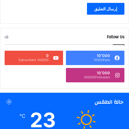
Follow Us
0
10٬000
100000 Subscribers
10000Fans
10٬000
100000Followers
حالة الطقس
23
℃