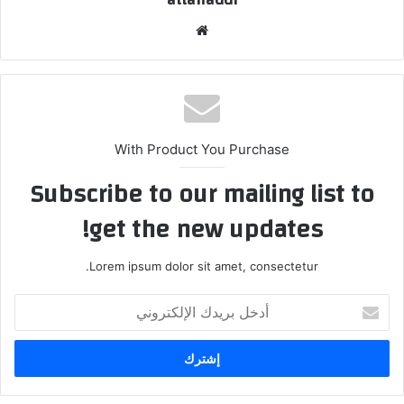
موق
ع
الوي
ب
With Product You Purchase
Subscribe to our mailing list to
get the new updates!
Lorem ipsum dolor sit amet, consectetur.
أ
د
خ
ل
ب
ر