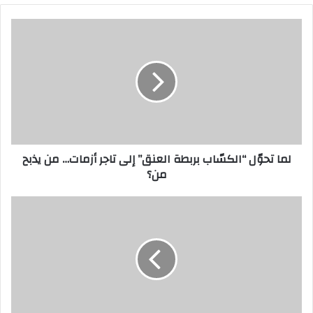
ي
د
ك
ا
ل
إ
ل
ك
ت
ر
لما تحوّل “الكسّاب بربطة العنق” إلى تاجر أزمات… من يذبح
و
من؟
ن
ي