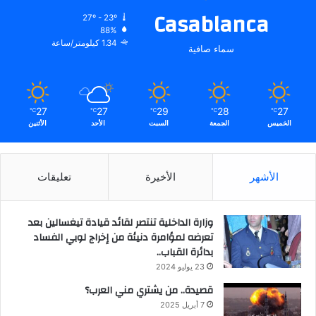
Casablanca
27º - 23º
88%
1.34 كيلومتر/ساعة
سماء صافية
27
27
29
28
27
℃
℃
℃
℃
℃
الخميس
الجمعة
السبت
الأحد
الأثنين
الأشهر
الأخيرة
تعليقات
وزارة الداخلية تنتصر لقائد قيادة تيغسالين بعد
تعرضه لمؤامرة دنيئة من إخراج لوبي الفساد
بدائرة القباب..
23 يوليو 2024
قصيدة.. من يشتري مني العرب؟
7 أبريل 2025