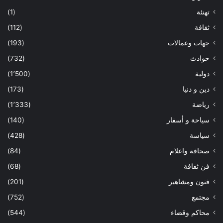
تهنئة
(1)
ثقافة
(112)
جهات وعمالات
(193)
حوادث
(732)
دولية
(1٬500)
دين و دنيا
(173)
رياضة
(1٬333)
سياحة و أسفار
(140)
سياسة
(428)
صحافة واعلام
(84)
فن ثقافة
(68)
فنون ومشاهير
(201)
مجتمع
(752)
محاكم وقضاء
(544)