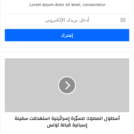
Lorem ipsum dolor sit amet, consectetur.
أ
د
خ
ل
ب
ر
ي
د
ك
ا
ل
إ
ل
ك
ت
ر
أسطول الصمود: مسيّرة إسرائيلية استهدفت سفينة
و
إسبانية قبالة تونس
ن
ي