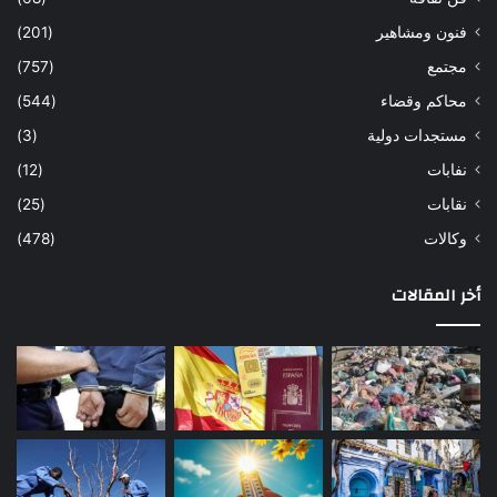
فنون ومشاهير
(201)
مجتمع
(757)
محاكم وقضاء
(544)
مستجدات دولية
(3)
نفابات
(12)
نقابات
(25)
وكالات
(478)
أخر المقالات