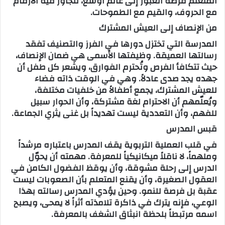
المتعلم فرصة العبور إلى عالم أوسع، تتجاور فيه الأرقام
مع الحروف، والقيم مع الطموحات.
من الإنصاف إلى العيش المشترك
المدرسة التي تختزل دورها في الفرز والتصنيف تفقد
رسالتها العميقة. وظيفتها الأسمى هي ضمان الإنصاف،
حيث تتكافأ الفرص وتُحترم الفوارق، ويشعر كل طفل أن
جهده يجد صدى عادلاً. وهي في الوقت ذاته فضاء
للعيش المشترك، يجمع أطفالاً من خلفيات مختلفة،
ويُعلّمهم أن الاحترام لغة مشتركة، وأن الحوار سبيل
للفهم، وأن التعددية ليست تهديداً بل غنى يثري الجماعة.
قبس المدرس
في قلب العملية التربوية يقف المدرس باعتباره مرشداً
وملهماً، لا ناقلاً ميكانيكياً للمعرفة. مهمته أن يحوّل
الدرس إلى رحلة مشوقة، وأن يوقظ الفضول الكامن في
العقول الصغيرة، وأن يقنع المتعلم بأن الصعوبات ليست
عقبة بل فرصة للنمو. وحين يؤدي المدرس رسالته بهذا
الوعي، فإنه يترك في ذاكرة تلامذته أثراً لا يمحى، ويصبح
اسمه مرتبطاً بلحظة انبثاق الشغف بالمعرفة.