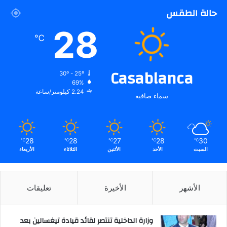
حالة الطقس
28
℃
Casablanca
30º - 25º
69%
2.24 كيلومتر/ساعة
سماء صافية
28
28
27
28
30
℃
℃
℃
℃
℃
السبت
الأحد
الأثنين
الثلاثاء
الأربعاء
الأشهر
الأخيرة
تعليقات
وزارة الداخلية تنتصر لقائد قيادة تيغسالين بعد