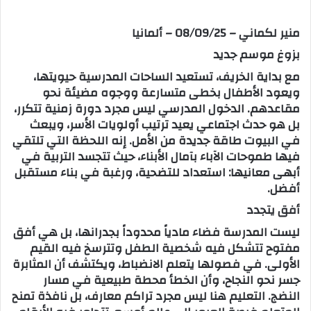
ب
منير لكماني – 08/09/25 – ألمانيا
ر
بزوغ موسم جديد
ي
د
مع بداية الخريف، تستعيد الساحات المدرسية حيويتها،
ا
ويعود الأطفال بخطى متسارعة ووجوه مضيئة نحو
إ
مقاعدهم. الدخول المدرسي ليس مجرد دورة زمنية تتكرر،
ل
بل هو حدث اجتماعي يعيد ترتيب أولويات الأسر، ويبعث
ك
في البيوت طاقة جديدة من الأمل. إنه اللحظة التي تلتقي
ت
فيها طموحات الآباء بآمال الأبناء، حيث تتجسد التربية في
ر
أبهى معانيها: استعداد للتضحية، ورغبة في بناء مستقبل
أفضل.
و
ن
أفق يتجدد
ي
ليست المدرسة فضاء مادياً محدوداً بجدرانها، بل هي أفق
ا
مفتوح تتشكل فيه شخصية الطفل وتترسخ فيه القيم
الأولى. في فصولها يتعلم الانضباط، ويكتشف أن المثابرة
جسر نحو النجاح، وأن الخطأ محطة طبيعية في مسار
النضج. التعليم هنا ليس مجرد تراكم معارف، بل نافذة تمنح