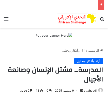
بحث عن
الق
الرئيسية
/
أراء وأفكار وتحليل
أراء وأفكار وتحليل
المدرسة… مشتل الإنسان وصانعة
الأجيال
attahaddi
أ
9 سبتمبر 2025
0
13
2 دقائق
ر
س
ل