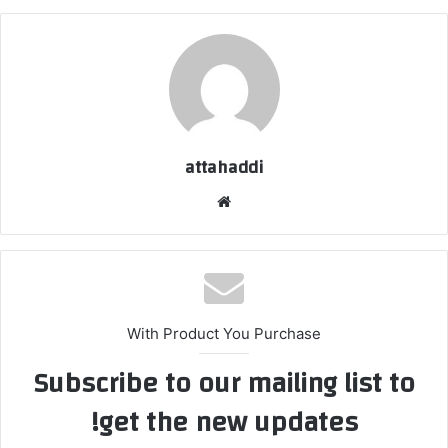
attahaddi
موق
ع
الوي
ب
With Product You Purchase
Subscribe to our mailing list to
get the new updates!