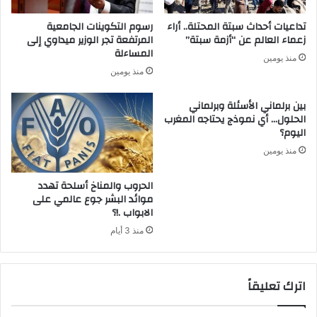
تداعيات أحداث سبتة المحتلة.. أراء
رسوم التكوينات الجامعية
زعماء العالم عن “أزمة سبتة”
المرتفعة تجر الوزير ميداوي إلى
المساءلة
منذ يومين
منذ يومين
بين برلماني الأسئلة وبرلماني
الحلول… أي نموذج يحتاجه المغرب
اليوم؟
منذ يومين
الحروب والمناخ أسلحة تهدد
موائد البشر جوع عالمي على
الابواب .!؟
منذ 3 أيام
اترك تعليقاً