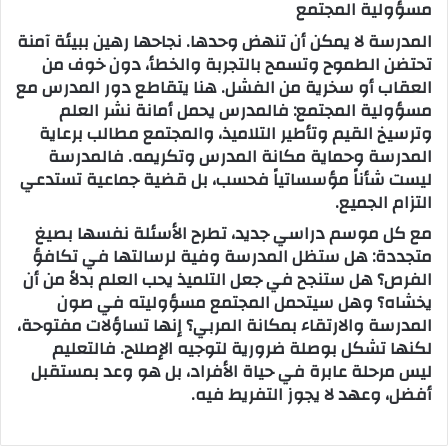
مسؤولية المجتمع
المدرسة لا يمكن أن تنهض وحدها. نجاحها رهين ببيئة آمنة
تحتضن الطموح وتسمح بالتجربة والخطأ، دون خوف من
العقاب أو سخرية من الفشل. هنا يتقاطع دور المدرس مع
مسؤولية المجتمع: فالمدرس يحمل أمانة نشر العلم
وترسيخ القيم وتأطير التلاميذ، والمجتمع مطالب برعاية
المدرسة وحماية مكانة المدرس وتكريمه. فالمدرسة
ليست شأناً مؤسساتياً فحسب، بل قضية جماعية تستدعي
التزام الجميع.
مع كل موسم دراسي جديد، تطرح الأسئلة نفسها بصيغ
متجددة: هل ستظل المدرسة وفية لرسالتها في تكافؤ
الفرص؟ هل ستنجح في جعل التلميذ يحب العلم بدلاً من أن
يخشاه؟ وهل سيتحمل المجتمع مسؤوليته في صون
المدرسة والارتقاء بمكانة المربي؟ إنها تساؤلات مفتوحة،
لكنها تشكل بوصلة ضرورية لتوجيه الإصلاح. فالتعليم
ليس مرحلة عابرة في حياة الأفراد، بل هو وعد بمستقبل
أفضل، وعهد لا يجوز التفريط فيه.