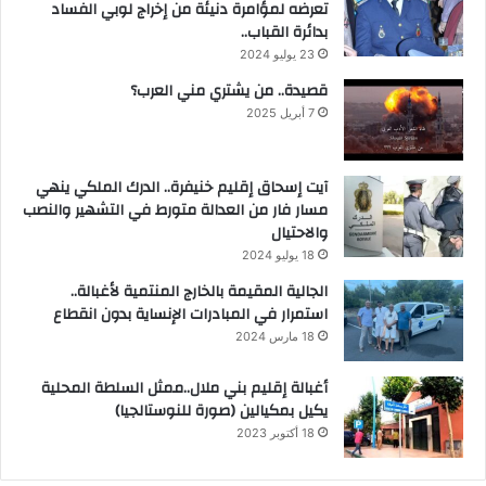
تعرضه لمؤامرة دنيئة من إخراج لوبي الفساد
بدائرة القباب..
23 يوليو 2024
قصيدة.. من يشتري مني العرب؟
7 أبريل 2025
آيت إسحاق إقليم خنيفرة.. الدرك الملكي ينهي
مسار فار من العدالة متورط في التشهير والنصب
والاحتيال
18 يوليو 2024
الجالية المقيمة بالخارج المنتمية لأغبالة..
استمرار في المبادرات الإنساية بدون انقطاع
18 مارس 2024
أغبالة إقليم بني ملال..ممثل السلطة المحلية
يكيل بمكيالين (صورة للنوستالجيا)
18 أكتوبر 2023