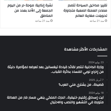
تقرير: مداخيل السياحة تتصدر
نشرة إنذارية: موجة حر من اليوم
مصادر العملة الصعبة متجاوزة
الجمعة إلى الأحد بعدد من
تحويلات مغاربة العالم
المناطق
منذ 21 ساعة
منذ 21 ساعة
المشاركات الأكثر مشاهدة
23 يوليو 2024
وزارة الداخلية تنتصر لقائد قيادة تيغسالين بعد تعرضه لمؤامرة دنيئة
من إخراج لوبي الفساد بدائرة القباب..
7 أبريل 2025
قصيدة.. من يشتري مني العرب؟
18 يوليو 2024
آيت إسحاق إقليم خنيفرة.. الدرك الملكي ينهي مسار فار من العدالة
متورط في التشهير والنصب والاحتيال