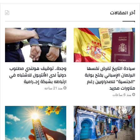
أخر المقالات
سيادة التاريخ تفرض نفسها
وجدة.. توقيف هولندي مطلوب
البرلمان الإسباني يفتح بوابة
دولياً لدى الأنتربول للاشتباه في
“الجنسية” للصحراويين رغم
ارتباطه بشبكة إجـ.رامية
مناورات مدريد
منذ 21 ساعة
منذ 6 ساعات