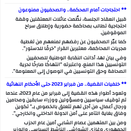
**
احتجاجات أمام المحكمة.. والصحفيون ممنوعون
قبيل انعقاد الجلسة، نظّمت عائلات المعتقلين وقفة
احتجاجية تطالب بمحاكمة حضورية وإطلاق سراح
الموقوفين.
كما عبّر الصحفيون عن رفضهم لمنعهم من تغطية
مجريات المحاكمة، معتبرين القرار “خرقًا للدستور”.
وفي بيان لها، أدانت
النقابة الوطنية للصحفيين
التونسيين
هذا المنع، واعتبرته “انتهاكًا صارخًا لحرية
الصحافة وحق التونسيين في الوصول إلى المعلومة”.
** خلفيات القضية.. من فبراير 2023 حتى الأحكام النهائية
وتعود أطوار هذه القضية إلى فبراير من عام 2023، عندما
تم توقيف سياسيين ومسؤولين ووزراء سابقين ومحامين
ورجال أعمال، من أجل تهم تتعلق بالخصوص بـ” تكوين
وفاق بغاية التآمر على أمن الدولة الداخلي والخارجي”.
ومن بين المتهمين عصام الشابي أمين عام الحزب
الجمهوري وغازي الشواشي الناشط السياسي والوزير