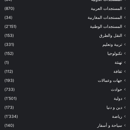
المستجدات العربية
(870)
المستجدات المغاربية
(34)
المستجدات الوطنية
(2٬151)
النقل والطرق
(153)
تربية وتعليم
(331)
تكنولوجيا
(152)
تهنئة
(1)
ثقافة
(112)
جهات وعمالات
(193)
حوادث
(733)
دولية
(1٬501)
دين و دنيا
(173)
رياضة
(1٬334)
سياحة و أسفار
(140)