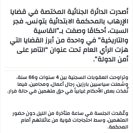
س
أصدرت الدائرة الجنائية المختصة في قضايا
ل
الإرهاب بالمحكمة الابتدائية بتونس، فجر
ب
ر
السبت، أحكامًا وصفت بـ”القاسية
ي
والتاريخية” في واحدة من أبرز القضايا التي
د
هزت الرأي العام تحت عنوان “التآمر على
ا
إ
أمن الدولة”.
ل
ك
وتراوحت العقوبات السجنية بين 4 سنوات و66 سنة،
ت
وشملت سياسيين بارزين، رجال أعمال، ومحامين، فيما
ر
نُفذت بعض الأحكام غيابياً في حق متهمين في حالة فرار.
و
ن
ي
وعُقدت الجلسة في ساعة متأخرة من الليل دون حضور
ا
المتهمين، وسط احتجاجات قوية من عائلاتهم أمام
المحكمة.