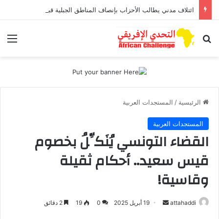
ائتلاف مدني يطالب الأحزاب بإنصاف المناطق الجبلية قبل انتخابات 2026
بحث عن
الق
الرئيسية
/
المستجدات العربية
المستجدات العربية
القضاء التونسي يُنَكِّلُ بخصوم
قيس سعيد.. أحكام ثقيلة
وقاسية!
attahaddi
أ
19 أبريل 2025
0
19
2 دقائق
ر