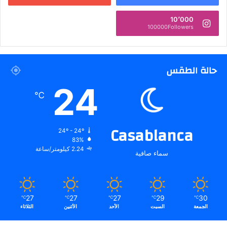
10٬000
100000Followers
حالة الطقس
24
℃
Casablanca
24º - 24º
83%
2.24 كيلومتر/ساعة
سماء صافية
27
27
27
29
30
℃
℃
℃
℃
℃
الجمعة
السبت
الأحد
الأثنين
الثلاثاء