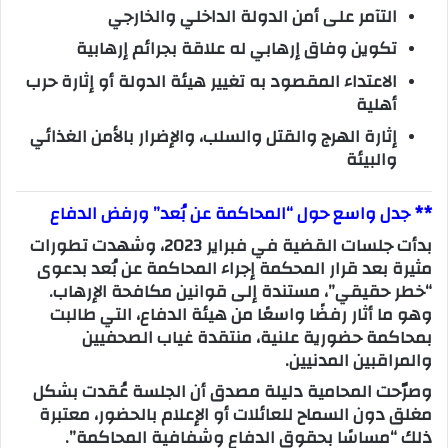
التآمر على أمن الدولة الداخلي والخارجي
تكوين وفاق إرهابي له علاقة بجرائم إرهابية
الاعتداء المقصود به تغيير هيئة الدولة أو إثارة حرب
أهلية
إثارة الهرج والقتل والسلب، والإضرار بالأمن الغذائي
والبيئة
**
جدل واسع حول “المحاكمة عن بُعد” ورفض الدفاع
بدأت جلسات القضية في فبراير 2023، وشهدت تطورات
مثيرة بعد قرار المحكمة إجراء المحاكمة عن بُعد بدعوى
“خطر حقيقي”، مستندة إلى قوانين مكافحة الإرهاب.
وهو ما أثار رفضًا واسعًا من هيئة الدفاع، التي طالبت
بمحاكمة حضورية علنية، منتقدة غياب الصحفيين
والمراقبين المدنيين.
وصرّحت المحامية دليلة مصدق أن الجلسة عُقدت بشكل
مغلق دون السماح للعائلات أو الإعلام بالحضور، معتبرة
ذلك “مساسًا بحقوق الدفاع وشفافية المحاكمة”.