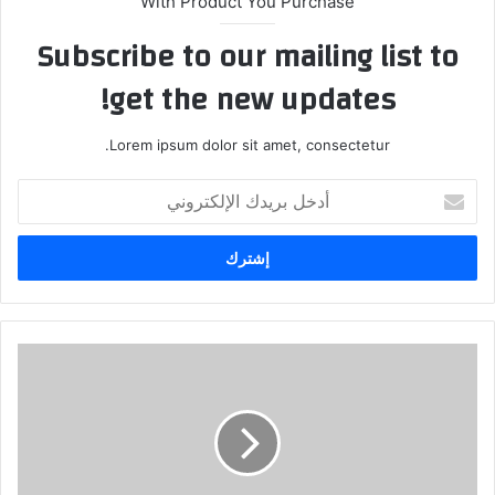
With Product You Purchase
Subscribe to our mailing list to
get the new updates!
Lorem ipsum dolor sit amet, consectetur.
أ
د
خ
ل
ب
ر
ي
د
ك
ا
ل
إ
ل
ك