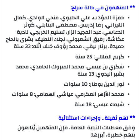
** المتهمون في حالة سراح:
حمزة المؤدب، علي الحليوي، منجي الوادي، كمال
الڨيزاني، رضا إدريس، مصطفى البنابلي، كوثر
الدعاسي، عبد المجيد الزار، تسنيم الخريجي، نادية
عكاشة، رفيق الشعبوني، نجلاء اللطيف، بشرى بالحاج
حميدة، برنار ليفي، محمد رؤوف خلف الله: 33 سنة
كريم القلالي: 25 سنة
شكري بن عيسى، محمد المبروك الحامدي، محمد
بشير اليدوي: 13 سنة
نور الدين بوطار: 10 سنوات
محمد الأزهر العكرمي، عياشي الهمامي: 8 سنوات
شيماء عيسى: 18 سنة
** تهم ثقيلة.. وإجراءات استثنائية
وفق معطيات النيابة العامة، فإن المتهمين يُتابعون
بتهم خطيرة، أبرزها: