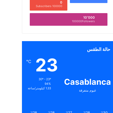
0
100000 Subscribers
10٬000
100000Followers
حالة الطقس
23
℃
Casablanca
30º - 23º
94%
1.33 كيلومتر/ساعة
غيوم متفرقة
28
28
27
28
30
℃
℃
℃
℃
℃