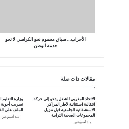
ل
ك
ت
ر
و
ن
الأحزاب… سباق محموم نحو الكراسي لا نحو
ي
خدمة الوطن
مقالات ذات صلة
الاتحاد المغربي للشغل يدعو إلى حركة
وزارة التعليم 
انتقالية استثنائية لأطر المراكز
تسريب أجوبة م
الاستشفائية الجامعية قبل تنزيل
الملف على الق
المجموعات الصحية الترابية
منذ أسبوعين
منذ أسبوعين