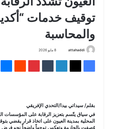
العيون تشدد الرقاب
توقيف خدمات “أكديط
والمحاسبة
attahaddi
أ
8 مايو 2026
ر
فيسبوك
X
لينكدإن
‏Tumblr
بينتيريست
‏Reddit
ما
س
ل
ب
ر
ي
د
بقلم/ سيداتي بيدا/التحدي الإفريقي
ا
إ
في سياق يتّسم بتعزيز الرقابة على المؤسسات ا
ل
المحلية بمدينة العيون على اتخاذ قرار يقضي ب
ك
وُصفت بالحازمة وتعكس توجهاً واضحاً نحو فرض ا