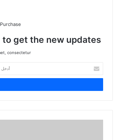
 Purchase
t to get the new updates!
et, consectetur.
أ
د
خ
ل
ب
ر
ي
د
ك
ا
ل
إ