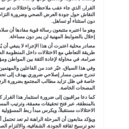
ت
القرار، الذي جاء عقب ملاحظات واختلالات تم تس
ر
النقاش حول جودة العرض الصحي وضرورة التزام ال
و
دون استثناء أو تساهل.
ن
وهو ما اعتبره متتبعون رسالة قوية مفادها أن سلا
ي
إخلال بالضوابط المهنية لن يمر دون مساءلة.
ا
مصادر محلية اعتبرت أن هذا الإجراء لا ينبغي أ
طريقة التعاطي مع الاختلالات داخل المنظومة الصح
صرامة، في محاولة لإعادة الثقة بين المواطن وم
وفي هذا السياق، عبّر عدد من الفاعلين والمهتمين
تندرج ضمن مسار إصلاحي ضروري يهدف إلى تحس
خاصة في ظل تزايد مطالب المجتمع بضرورة الرفع 
المصحات الخاصة.
كما دعا مراقبون إلى ضرورة استثمار هذا القرار
بالمنطقة، عبر فتح تحقيقات معمقة، وترتيب الم
الاختلالات مستقبلاً، ويكرس مبدأ ربط المسؤولية 
ويؤكد متابعون أن المرحلة الراهنة لم تعد تحتمل أ
نحو ترسيخ ثقافة الجودة، الشفافية، والالتزام الصار