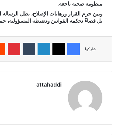
منظومة صحية ناجعة.
وبين حزم القرار ورهانات الإصلاح، تظل الرسالة ال
بل فضاءً تحكمه القوانين وتضبطه المسؤولية، حم
فيسبوك
X
لينكدإن
‏Tumblr
بينتيريست
شاركها
attahaddi
موق
ع
الوي
ب