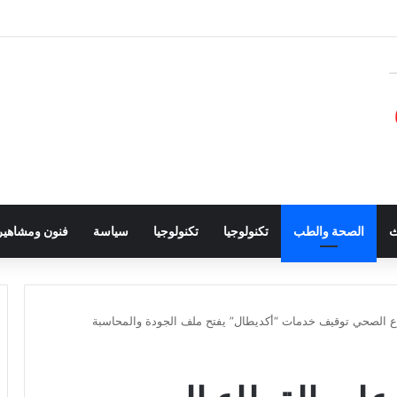
ث
الصحة والطب
تكنولوجيا
تكنولوجيا
سياسة
فنون ومشاهير
اع الصحي توقيف خدمات “أكديطال” يفتح ملف الجودة والمحاسبة