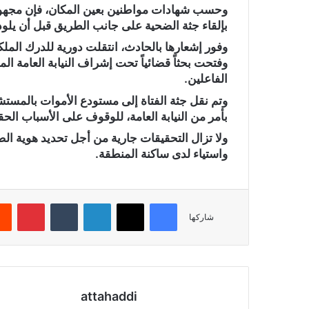
بإلقاء جثة الضحية على جانب الطريق قبل أن يلوذو
وفور إشعارها بالحادث، انتقلت دورية للدرك الملك
وفتحت بحثاً قضائياً تحت إشراف النيابة العامة
الفاعلين.
وتم نقل جثة الفتاة إلى مستودع الأموات بالمست
بأمر من النيابة العامة، للوقوف على الأسباب الحق
ولا تزال التحقيقات جارية من أجل تحديد هوية 
واستياء لدى ساكنة المنطقة.
فيسبوك
X
لينكدإن
‏Tumblr
بينتيريست
شاركها
attahaddi