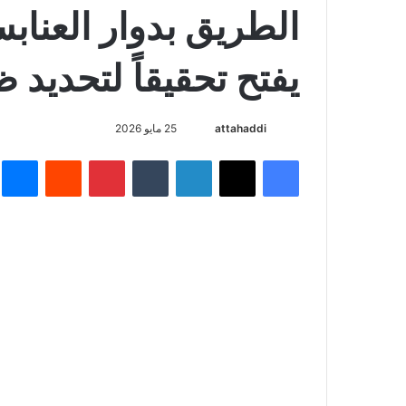
الطريق بدوار العنابس
يفتح تحقيقاً لتحديد 
attahaddi
أ
25 مايو 2026
ر
فيسبوك
X
لينكدإن
‏Tumblr
بينتيريست
‏Reddit
ما
س
ل
ب
ر
ي
د
ا
إ
ل
ك
ت