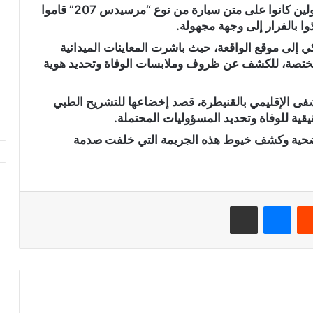
وحسب شهادات مواطنين بعين المكان، فإن مجهولين كانوا على متن سيارة من نوع “مرسيدس 207” قاموا
ا بالفرار إلى وجهة مجهولة.
ي إلى موقع الواقعة، حيث باشرت المعاينات الميدانية
 المختصة، للكشف عن ظروف وملابسات الوفاة وتحديد هوية
شفى الإقليمي بالقنيطرة، قصد إخضاعها للتشريح الطبي
يقية للوفاة وتحديد المسؤوليات المحتملة.
الضحية وكشف خيوط هذه الجريمة التي خلفت صدمة
‏Reddit
ماسنجر
مشاركة عبر البريد