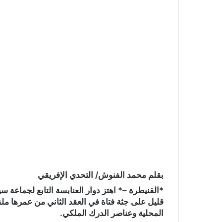
ر
و
ن
ي
ا
بقلم محمد الفنوش/ التحدي الإفريقي
*القنيطرة –* اهتز دوار العنابسة التابع لجماعة س
قليل على جثة فتاة في العقد الثاني من عمرها م
المحلية وعناصر الدرك الملكي.