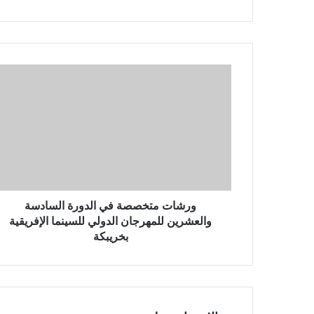
ب
ر
ي
د
ك
ا
ل
إ
ل
ك
ت
ر
و
ن
ورشات متخصصة في الدورة السادسة
ي
والعشرين للمهرجان الدولي للسينما الإفريقية
بخريبكة