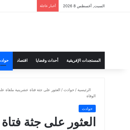
السبت, أغسطس 8 2026
أخبار عاجلة
المستجدات الإفريقية
أحداث وقضايا
اقتصاد
حواد
الرئيسية
/
حوادث
/
العثور على جثة فتاة عشرينية ملقاة على
الوفاة
حوادث
العثور على جثة فتاة