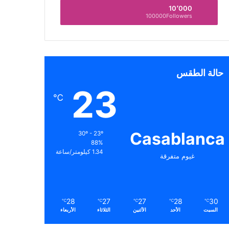
10٬000
100000Followers
حالة الطقس
23
℃
Casablanca
30º - 23º
88%
1.34 كيلومتر/ساعة
غيوم متفرقة
28
27
27
28
30
℃
℃
℃
℃
℃
السبت
الأحد
الأثنين
الثلاثاء
الأربعاء