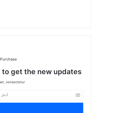
موق
ع
الوي
ب
 Purchase
t to get the new updates!
et, consectetur.
أ
د
خ
ل