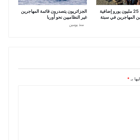
إسبانيا تخصص 25 مليون يورو إضافية
الجزائريون يتصدرون قائمة المهاجرين
ين المهاجرين في سبتة
غير النظاميين نحو أوربا
منذ يومين
يها بـ
*