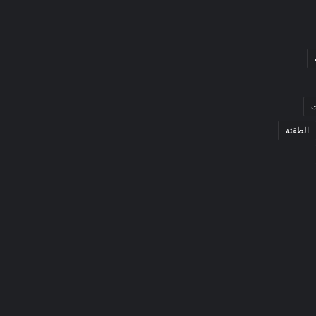
ت
الطقثة