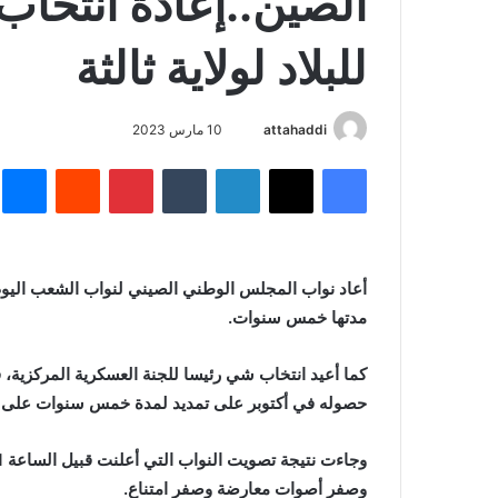
الصين..إعادة انتخاب
للبلاد لولاية ثالثة
أرسل
attahaddi
10 مارس 2023
بريدا
فيسبوك
X
لينكدإن
بينتيريست
م
إلكترونيا
أعاد نواب المجلس الوطني الصيني لنواب الشعب اليوم ا
مدتها خمس سنوات.
كما أعيد انتخاب شي رئيسا للجنة العسكرية المركزية،
حصوله في أكتوبر على تمديد لمدة خمس سنوات على 
وصفر أصوات معارضة وصفر امتناع.