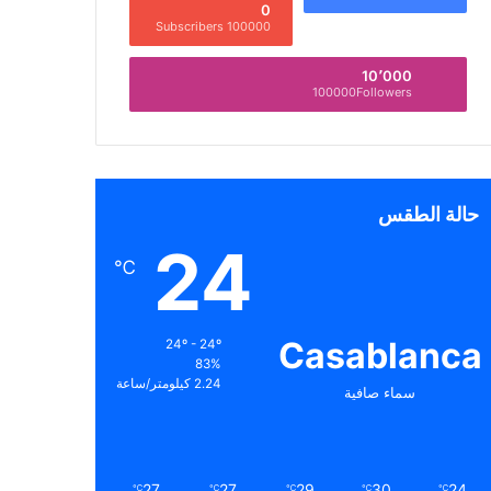
0
100000 Subscribers
10٬000
100000Followers
حالة الطقس
24
℃
Casablanca
24º - 24º
83%
2.24 كيلومتر/ساعة
سماء صافية
27
27
29
30
24
℃
℃
℃
℃
℃