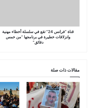
قناة “فرانس 24” تقع في سلسلة أخطاء مهنية
وانزلاقات خطيرة في برنامجها “من خمس
دقائق”
مقالات ذات صلة