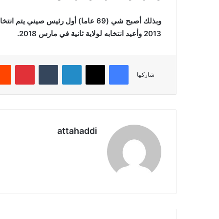
وبذلك أصبح شي (69 عاما) أول رئيس صيني
2013 وأعيد انتخابه لولاية ثانية في مارس 2018.
فيسبوك
X
لينكدإن
بينتير
شاركها
attahaddi
موقع
الويب