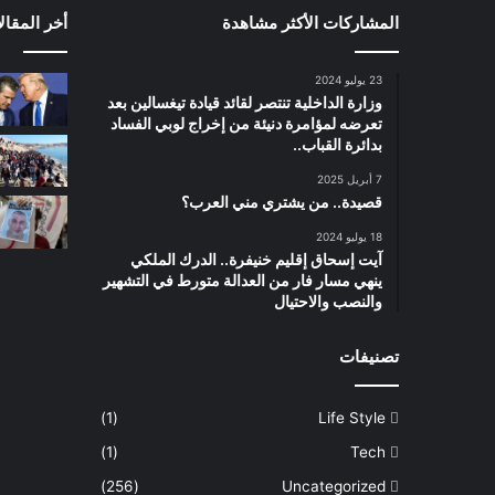
المشاركات الأكثر مشاهدة
أخر المقال
23 يوليو 2024
وزارة الداخلية تنتصر لقائد قيادة تيغسالين بعد
تعرضه لمؤامرة دنيئة من إخراج لوبي الفساد
بدائرة القباب..
7 أبريل 2025
قصيدة.. من يشتري مني العرب؟
18 يوليو 2024
آيت إسحاق إقليم خنيفرة.. الدرك الملكي
ينهي مسار فار من العدالة متورط في التشهير
والنصب والاحتيال
تصنيفات
(1)
Life Style
(1)
Tech
(256)
Uncategorized