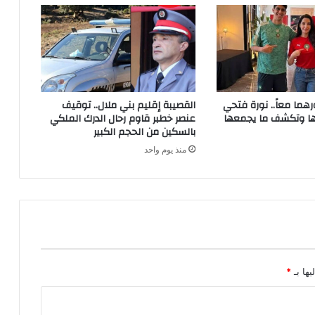
رهما معاً.. نورة فتحي
القصيبة إقليم بني ملال.. توقيف
ا وتكشف ما يجمعها
عنصر خطبر قاوم رحال الدرك الملكي
بالسكين من الحجم الكبير
منذ يوم واحد
يها بـ
*