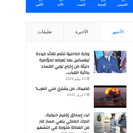
الخميس
الجمعة
السبت
الأحد
الأثنين
الأشهر
الأخيرة
تعليقات
وزارة الداخلية تنتصر لقائد قيادة
تيغسالين بعد تعرضه لمؤامرة
دنيئة من إخراج لوبي الفساد
بدائرة القباب..
23 يوليو 2024
قصيدة.. من يشتري مني العرب؟
7 أبريل 2025
آيت إسحاق إقليم خنيفرة..
الدرك الملكي ينهي مسار فار
من العدالة متورط في التشهير