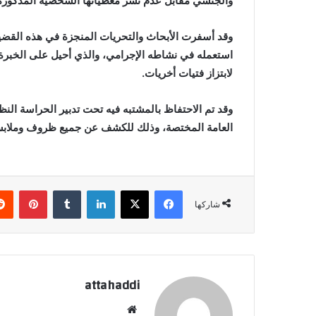
والجنسي مقابل عدم نشر معطياتها الشخصية المذكورة
وقد أسفرت الأبحاث والتحريات المنجزة في هذه القضية
استعمله في نشاطه الإجرامي، والذي أحيل على الخبرة ال
لابتزاز فتيات أخريات.
وقد تم الاحتفاظ بالمشتبه فيه تحت تدبير الحراسة ال
العامة المختصة، وذلك للكشف عن جميع ظروف وملابس
فيسبوك
X
لينكدإن
بينتي
شاركها
attahaddi
موقع