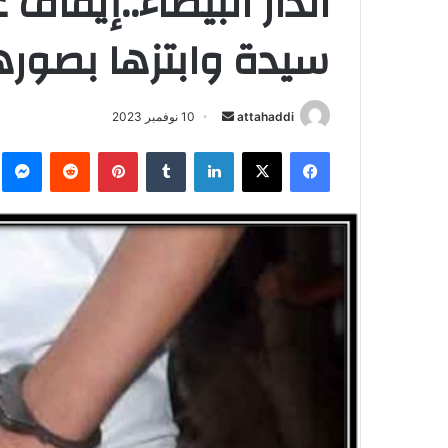
الدار البيضاء..إيق
سيدة وابتزها بصوره
أرسل
attahaddi
10 نوفمبر 2023
بريدا
فيسبوك
X
لينكدإن
بينتيريست
م
إلكترونيا