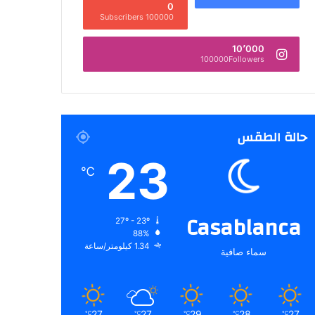
0
100000 Subscribers
10٬000
100000Followers
حالة الطقس
23
℃
Casablanca
27º - 23º
88%
1.34 كيلومتر/ساعة
سماء صافية
27
27
29
28
27
℃
℃
℃
℃
℃