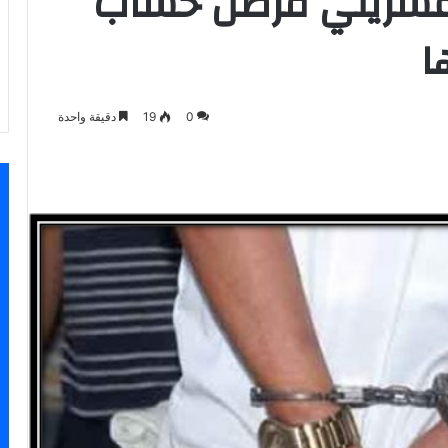
اف عشريني قرصن حساب
ا
0
19
دقيقة واحدة
اسنجر