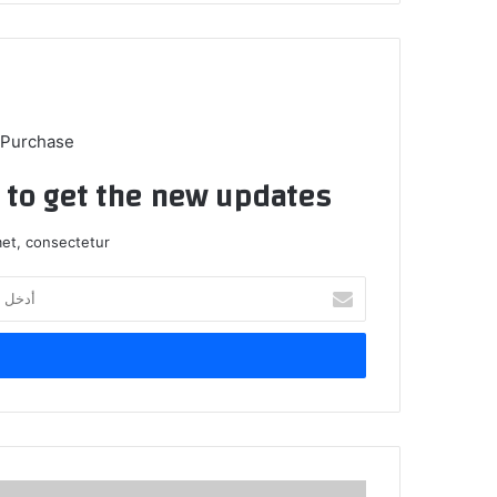
 Purchase
t to get the new updates!
et, consectetur.
أ
د
خ
ل
ب
ر
ي
د
ك
ا