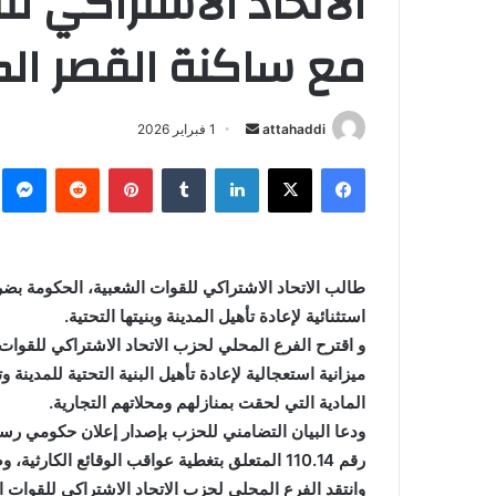
الاتحاد الاشتراكي ل
مع ساكنة القصر الكب
attahaddi
أ
1 فبراير 2026
ر
فيسبوك
X
لينكدإن
‏Tumblr
بينتيريست
‏Reddit
ما
س
ل
ب
ر
طالب الاتحاد الاشتراكي للقوات الشعبية، الحكومة بضرو
ي
استثنائية لإعادة تأهيل المدينة وبنيتها التحتية.
د
ا
و اقترح الفرع المحلي لحزب الاتحاد الاشتراكي للقوات ا
إ
ميزانية استعجالية لإعادة تأهيل البنية التحتية للمدين
ل
المادية التي لحقت بمنازلهم ومحلاتهم التجارية.
ك
ودعا البيان التضامني للحزب بإصدار إعلان حكومي رسم
ت
رقم 110.14 المتعلق بتغطية عواقب الوقائع الكارثية، وضمان تمكين المتضررين من حقهم المشروع في التعويض.
ر
وانتقد الفرع المحلي لحزب الاتحاد الاشتراكي للقوات ال