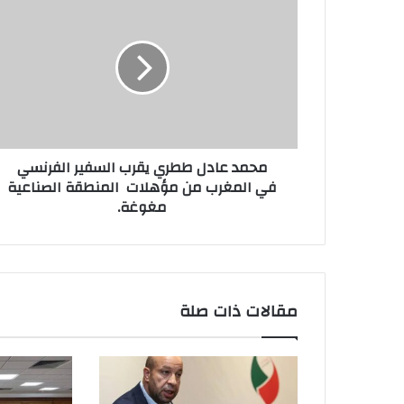
ل
إ
ل
ك
ت
ر
و
ن
محمد عادل ططري يقرب السفير الفرنسي
ي
في المغرب من مؤهلات المنطقة الصناعية
مغوغة.
مقالات ذات صلة