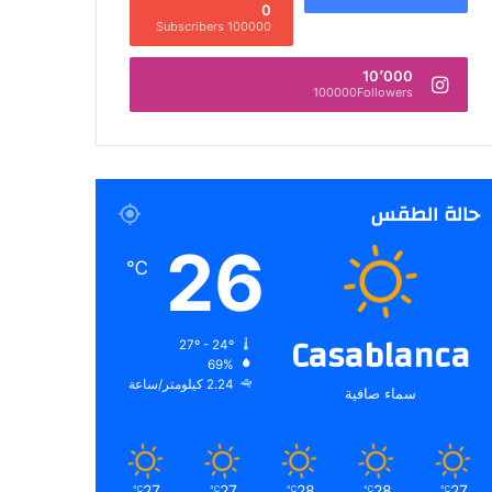
0
100000 Subscribers
10٬000
100000Followers
حالة الطقس
26
℃
Casablanca
27º - 24º
69%
2.24 كيلومتر/ساعة
سماء صافية
27
27
28
28
27
℃
℃
℃
℃
℃