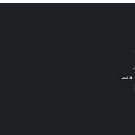
ت
الطقثة