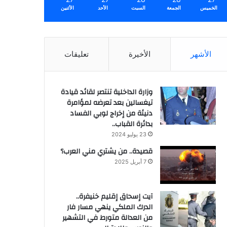
الخميس
الجمعة
السبت
الأحد
الأثنين
الأشهر
الأخيرة
تعليقات
وزارة الداخلية تنتصر لقائد قيادة
تيغسالين بعد تعرضه لمؤامرة
دنيئة من إخراج لوبي الفساد
بدائرة القباب..
23 يوليو 2024
قصيدة.. من يشتري مني العرب؟
7 أبريل 2025
آيت إسحاق إقليم خنيفرة..
الدرك الملكي ينهي مسار فار
من العدالة متورط في التشهير