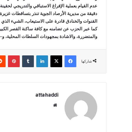
و
عدم القيام بعملية الإفراغ الاستباقي والتدريجي لحقي
ن
دقيقة من مديرية الأرصاد الجوية تنذر بتساقطات غزير
ي
القنوات والخنادق قادرة على الاستيعاب، الشيء الذي زا
ا
كما عبر الحزب عن تضامنه مع كافة ساكنة القصر الكبير
والمتضررة، والاشادة بمجهودات السلطات المحلية، و- ال
فيسبوك
X
لينكدإن
‏Tumblr
بينتيريست
شاركها
attahaddi
موق
ع
الوي
ب